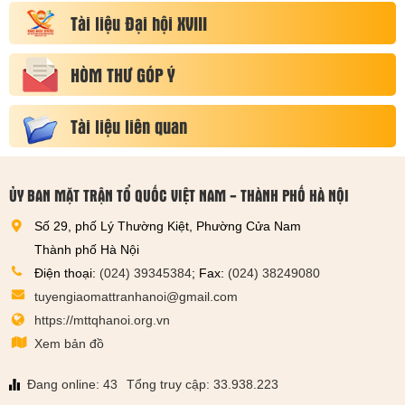
Tài liệu Đại hội XVIII
HÒM THƯ GÓP Ý
Tài liệu liên quan
ỦY BAN MẶT TRẬN TỔ QUỐC VIỆT NAM - THÀNH PHỐ HÀ NỘI
Số 29, phố Lý Thường Kiệt, Phường Cửa Nam
Thành phố Hà Nội
Điện thoại:
(024) 39345384
; Fax:
(024) 38249080
tuyengiaomattranhanoi@gmail.com
https://mttqhanoi.org.vn
Xem bản đồ
Đang online: 43
Tổng truy cập: 33.938.223