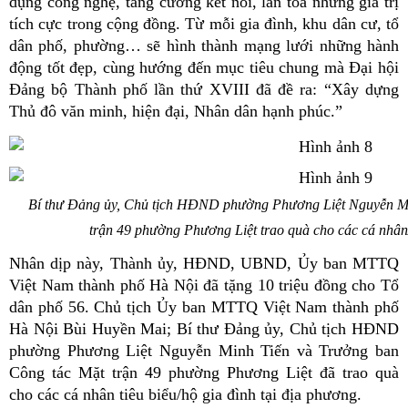
dụng công nghệ, tăng cường kết nối, lan tỏa những giá trị
tích cực trong cộng đồng. Từ mỗi gia đình, khu dân cư, tổ
dân phố, phường… sẽ hình thành mạng lưới những hành
động tốt đẹp, cùng hướng đến mục tiêu chung mà Đại hội
Đảng bộ Thành phố lần thứ XVIII đã đề ra: “Xây dựng
Thủ đô văn minh, hiện đại, Nhân dân hạnh phúc.”
Bí thư Đảng ủy, Chủ tịch HĐND phường Phương Liệt Nguyễn Mi
trận 49 phường Phương Liệt trao quà cho các cá nhân/
Nhân dịp này, Thành ủy, HĐND, UBND, Ủy ban MTTQ
Việt Nam thành phố Hà Nội đã tặng 10 triệu đồng cho Tổ
dân phố 56. Chủ tịch Ủy ban MTTQ Việt Nam thành phố
Hà Nội Bùi Huyền Mai; Bí thư Đảng ủy, Chủ tịch HĐND
phường Phương Liệt Nguyễn Minh Tiến và Trưởng ban
Công tác Mặt trận 49 phường Phương Liệt đã trao quà
cho các cá nhân tiêu biểu/hộ gia đình tại địa phương.