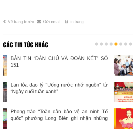
Về trang trước
Gửi email
in trang
CÁC TIN TỨC KHÁC
 KẾT” SỐ
Tuyên truyền, vận động xây dựng
lòng dân” vững chắc tại cơ sở
nguồn" từ
KẾT QUẢ ĐẠI HỘI ĐẠI BIỂU T
MẶT TRẬN TỔ QUỐC VIỆT NAM
XI, NHIỆM KỲ 2026 - 2031
n ninh Tổ
BẢN TIN “DÂN CHỦ VÀ ĐOÀN
hận những
149