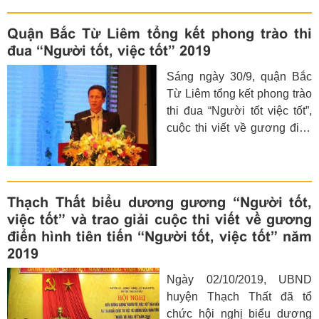
kết phong trào thi đua
chuyên đề kỷ niệm 50 năm
Quận Bắc Từ Liêm tổng kết phong trào thi
thực hiện Di chúc của Chủ
đua “Người tốt, việc tốt” 2019
tịch Hồ Chí Minh (1969-
Sáng ngày 30/9, quận Bắc
2019) và công tác xây dựng
Từ Liêm tổng kết phong trào
làng, tổ dân phố văn hóa
thi đua “Người tốt việc tốt”,
kiểu mẫu giai đoạn 2018-
cuộc thi viết về gương điển
2020.
hình tiên tiến, người tốt, việc
tốt năm 2019 và phương
hướng nhiệm vụ năm 2020
nhân kỷ niệm 50 năm thực
Thạch Thất biểu dương gương “Người tốt,
hiện Di chúc của Chủ tịch
việc tốt” và trao giải cuộc thi viết về gương
Hồ Chí Minh (1969-2019).
điển hình tiên tiến “Người tốt, việc tốt” năm
2019
Ngày 02/10/2019, UBND
huyện Thạch Thất đã tổ
chức hội nghị biểu dương