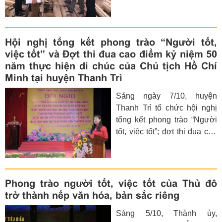
ngại vất vả, sẵn sàng vì việc
chung. Với lòng nhiệt tình và
tâm huyết, họ là những hạt
nhân vững chắc trong xây
Hội nghị tổng kết phong trào “Người tốt,
dựng khối đại đoàn kết toàn
việc tốt” và Đợt thi đua cao điểm kỷ niệm 50
dân tộc. Những bước chân
năm thực hiện di chúc của Chủ tịch Hồ Chí
không mỏi của họ đã góp
Minh tại huyện Thanh Trì
phần giải quyết các khó
Sáng ngày 7/10, huyện
khăn, vướng mắc ngay từ
Thanh Trì tổ chức hội nghị
cơ sở, xây dựng khu dân cư
tổng kết phong trào “Người
gắn bó, đoàn kết, giúp nhau
tốt, việc tốt”; đợt thi đua cao
cùng phát triển.
điểm kỷ niệm 50 năm thực
hiện di chúc của Chủ tịch Hồ
Chí Minh; 20 năm TP Hà Nội
được công nhận “Thành phố
Phong trào người tốt, việc tốt của Thủ đô
vì hòa bình”; 65 năm giải
trở thành nếp văn hóa, bản sắc riêng
phóng Thủ đô Hà Nội và
Sáng 5/10, Thành ủy,
huyện Thanh Trì và tổng kết