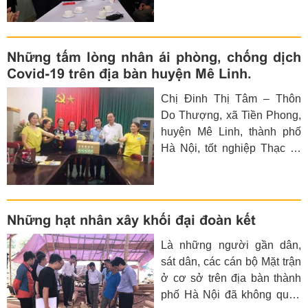
Hà Nội Nguyễn Lan Hương
đã tới nhà riêng, tận tay trao
Thư khen của đồng chí
Vương Đình Huệ, Ủy viên
Những tấm lòng nhân ái phòng, chống dịch
Bộ Chính trị, Bí thư Thành
Covid-19 trên địa bàn huyện Mê Linh.
ủy Hà Nội cho anh Nguyễn
Chị Đinh Thị Tâm – Thôn
Ngọc Mạnh (xã Vĩnh Ngọc,
Do Thượng, xã Tiền Phong,
huyện Đông Anh).
huyện Mê Linh, thành phố
Hà Nội, tốt nghiệp Thạc sỹ
bảo vệ thực vật Trường Đại
học Nông nghiệp Hà Nội,
hiện đang là chuyên viên
nghiên cứu các lĩnh vực liên
Những hạt nhân xây khối đại đoàn kết
quan đến hóa sinh học, môi
Là những người gần dân,
trường, vi sinh vật nông
sát dân, các cán bộ Mặt trận
nghiệp tại Trung tâm hóa
ở cơ sở trên địa bàn thành
sinh hữu cơ, Viện hóa học
phố Hà Nội đã không quản
công nghiệp Việt Nam