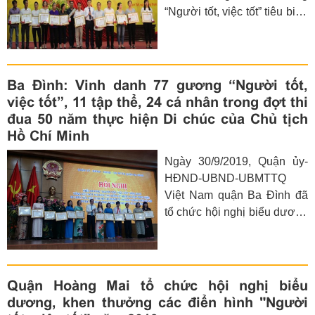
“Người tốt, việc tốt” tiêu biểu
và trao giải cuộc thi viết về
gương điển hình tiên tiến
“Người tốt, việc tốt” năm
2019.
Ba Đình: Vinh danh 77 gương “Người tốt,
việc tốt”, 11 tập thể, 24 cá nhân trong đợt thi
đua 50 năm thực hiện Di chúc của Chủ tịch
Hồ Chí Minh
Ngày 30/9/2019, Quận ủy-
HĐND-UBND-UBMTTQ
Việt Nam quận Ba Đình đã
tổ chức hội nghị biểu dương
“Người tốt, việc tốt” năm
2019, tổng kết đợt thi đua
cao điểm kỷ niệm 50 năm
thực hiện di chúc của Chủ
Quận Hoàng Mai tổ chức hội nghị biểu
tịch Hồ Chí Minh và 20 năm
dương, khen thưởng các điển hình "Người
TP Hà Nội được UNESCO