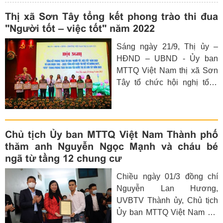
Thị xã Sơn Tây tổng kết phong trào thi đua
"Người tốt – việc tốt" năm 2022
Sáng ngày 21/9, Thị ủy –
HĐND – UBND - Ủy ban
MTTQ Việt Nam thị xã Sơn
Tây tổ chức hội nghị tổng
kết phong trào thi đua
“Người tốt, việc tốt” năm
2022 và giai đoạn 1992-
2022; tổng kết Cuộc thi viết
Chủ tịch Ủy ban MTTQ Việt Nam Thành phố
về gương điển hình tiên tiến,
thăm anh Nguyễn Ngọc Mạnh và cháu bé
Người tốt việc tốt trong
ngã từ tầng 12 chung cư
phong trào thi đua yêu nước
Chiều ngày 01/3 đồng chí
thị xã Sơn Tây năm 2022.
Nguyễn Lan Hương,
UVBTV Thành ủy, Chủ tịch
Ủy ban MTTQ Việt Nam TP