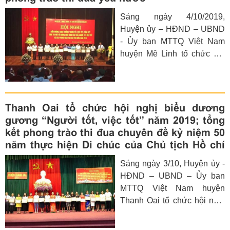
động thiết thực kỷ niệm 65
Sáng ngày 4/10/2019,
năm Ngày Giải phóng Thủ
Huyện ủy – HĐND – UBND
đô (10/10/1954 -
- Ủy ban MTTQ Việt Nam
10/10/2019).
huyện Mê Linh tổ chức hội
nghị biểu dương, khen
thưởng “Người tốt, việc tốt”
và tổng kết cuộc thi viết về
gương điển hình tiên tiến,
Thanh Oai tổ chức hội nghị biểu dương
người tốt, việc tốt và các
gương “Người tốt, việc tốt” năm 2019; tổng
phong trào thi đua yêu nước
kết phong trào thi đua chuyên đề kỷ niệm 50
huyện năm 2019 nhân dịp
năm thực hiện Di chúc của Chủ tịch Hồ chí
kỷ niệm 50 năm thực hiện Di
Minh
Sáng ngày 3/10, Huyện ủy -
chúc của Chủ tịch Hồ Chí
HĐND – UBND – Ủy ban
Minh.
MTTQ Việt Nam huyện
Thanh Oai tổ chức hội nghị
biểu dương gương “Người
tốt, việc tốt” năm 2019; tổng