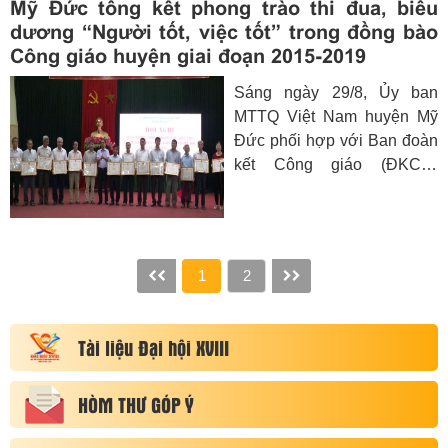
Mỹ Đức tổng kết phong trào thi đua, biểu
năm 2019.
dương “Người tốt, việc tốt” trong đồng bào
Công giáo huyện giai đoạn 2015-2019
Sáng ngày 29/8, Ủy ban
MTTQ Việt Nam huyện Mỹ
Đức phối hợp với Ban đoàn
kết Công giáo (ĐKCG)
huyện long trọng tổ chức hội
nghị tổng kết phong trào thi
đua biểu dương gương
“Người tốt - việc tốt” trong
1
2
đồng bào Công giáo huyện
giai đoạn 2015 - 2019.
Tài liệu Đại hội XVIII
HÒM THƯ GÓP Ý