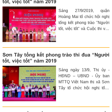
tốt, việc tốt" năm 2019
công nhận “Thành phố vì
Sáng 27/9/2019, quận
hòa bình”.
Hoàng Mai tổ chức hội nghị
tổng kết phong trào "Người
tốt, việc tốt" và Cuộc thi viết
về gương điển hình tiên tiến,
người tốt, việc tốt năm 2019.
Sơn Tây tổng kết phong trào thi đua “Người
tốt, việc tốt” năm 2019
Sáng ngày 13/9, Thị ủy -
HĐND – UBND - Ủy ban
MTTQ Việt Nam thị xã Sơn
Tây tổ chức hội nghị tổng
kết phong trào thi đua
“Người tốt, việc tốt” và cuộc
thi viết về gương điển hình
tiên tiến, người tốt việc tốt