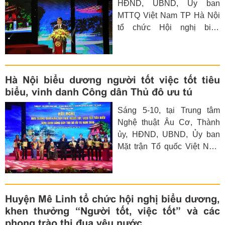
HĐND, UBND, Ủy ban
cuộc thi viết về gương điển
MTTQ Việt Nam TP Hà Nội
hình tiên tiến, gương người
tổ chức Hội nghị biểu
tốt việc tốt trong phong trào
dương điển hình tiên tiến,
thi đua yêu nước huyện
người tốt, việc tốt tiêu biểu;
Thanh Trì” năm 2019.
vinh danh Công dân Thủ đô
ưu tú năm 2019.
Hà Nội biểu dương người tốt việc tốt tiêu
biểu, vinh danh Công dân Thủ đô ưu tú
Sáng 5-10, tại Trung tâm
Nghệ thuật Âu Cơ, Thành
ủy, HĐND, UBND, Ủy ban
Mặt trận Tổ quốc Việt Nam
thành phố Hà Nội tổ chức
hội nghị biểu dương điển
hình tiên tiến, người tốt, việc
tốt tiêu biểu; vinh danh Công
Huyện Mê Linh tổ chức hội nghị biểu dương,
dân Thủ đô ưu tú năm 2019.
khen thưởng “Người tốt, việc tốt” và các
Đây là một trong những hoạt
phong trào thi đua yêu nước