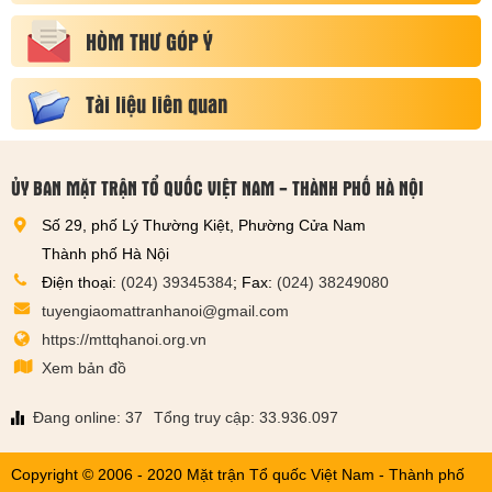
HÒM THƯ GÓP Ý
Tài liệu liên quan
ỦY BAN MẶT TRẬN TỔ QUỐC VIỆT NAM - THÀNH PHỐ HÀ NỘI
Số 29, phố Lý Thường Kiệt, Phường Cửa Nam
Thành phố Hà Nội
Điện thoại:
(024) 39345384
; Fax:
(024) 38249080
tuyengiaomattranhanoi@gmail.com
https://mttqhanoi.org.vn
Xem bản đồ
Đang online: 37
Tổng truy cập: 33.936.097
Copyright © 2006 - 2020 Mặt trận Tổ quốc Việt Nam - Thành phố