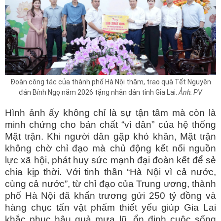
Đoàn công tác của thành phố Hà Nội thăm, trao quà Tết Nguyên
đán Bính Ngọ năm 2026 tặng nhân dân tỉnh Gia Lai.
Ảnh: PV
Hình ảnh ấy không chỉ là sự tận tâm mà còn là
minh chứng cho bản chất “vì dân” của hệ thống
Mặt trận. Khi người dân gặp khó khăn, Mặt trận
không chờ chỉ đạo mà chủ động kết nối nguồn
lực xã hội, phát huy sức mạnh đại đoàn kết để sẻ
chia kịp thời. Với tinh thần “Hà Nội vì cả nước,
cùng cả nước”, từ chỉ đạo của Trung ương, thành
phố Hà Nội đã khẩn trương gửi 250 tỷ đồng và
hàng chục tấn vật phẩm thiết yếu giúp Gia Lai
khắc phục hậu quả mưa lũ, ổn định cuộc sống