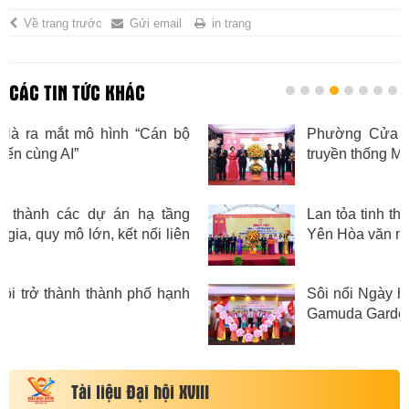
Về trang trước
Gửi email
in trang
CÁC TIN TỨC KHÁC
Phường Cửa Nam kỷ niệm 95 năm Ngày
truyền thống Mặt trận Tổ quốc Việt Nam
Lan tỏa tinh thần gắn kết, xây dựng phường
Yên Hòa văn minh, sạch đẹp
Sôi nổi Ngày hội Đại đoàn kết tại Khu đô thị
Gamuda Garden
Tài liệu Đại hội XVIII