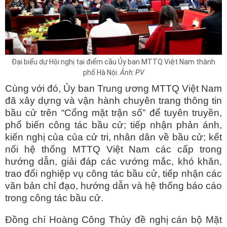
Đại biểu dự Hội nghị tại điểm cầu Ủy ban MTTQ Việt Nam thành
phố Hà Nội.
Ảnh: PV
Cùng với đó, Ủy ban Trung ương MTTQ Việt Nam
đã xây dựng và vận hành chuyên trang thông tin
bầu cử trên “Cổng mặt trận số” để tuyên truyền,
phổ biến công tác bầu cử; tiếp nhận phản ánh,
kiến nghị của của cử tri, nhân dân về bầu cử; kết
nối hệ thống MTTQ Việt Nam các cấp trong
hướng dẫn, giải đáp các vướng mắc, khó khăn,
trao đổi nghiệp vụ công tác bầu cử, tiếp nhận các
văn bản chỉ đạo, hướng dẫn và hệ thống báo cáo
trong công tác bầu cử.
Đồng chí Hoàng Công Thủy đề nghị cán bộ Mặt