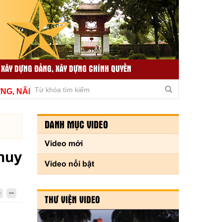
 XÂY DỰNG ĐẢNG, XÂY DỰNG CHÍNH QUYỀN
TIN TỨC LIÊN QUAN
THƯ VIỆN VIDEO
 NÂNG CAO CHẤT LƯỢNG, THÍCH ỨNG KỊP THỜI VÌ THỦ 
DANH MỤC VIDEO
Video mới
huy
Video nổi bật
THƯ VIỆN VIDEO