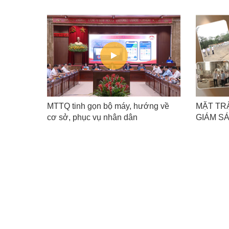
MTTQ tinh gọn bộ máy, hướng về
MẶT TR
cơ sở, phục vụ nhân dân
GIÁM S
ĐIỂM N
TRƯỜN