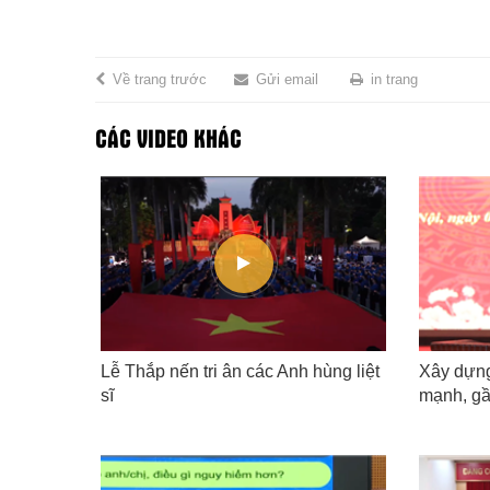
Về trang trước
Gửi email
in trang
CÁC VIDEO KHÁC
' tháo
Lễ Thắp nến tri ân các Anh hùng liệt
Xây dựng
bằng
sĩ
mạnh, gầ