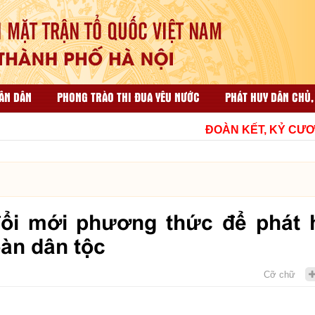
ÂN DÂN
PHONG TRÀO THI ĐUA YÊU NƯỚC
PHÁT HUY DÂN CHỦ,
ẠI NHÂN DÂN
CÔNG TÁC TỔ CHỨC VÀ THI ĐUA KHEN THƯỞNG
ĐOÀN KẾT, KỶ CƯƠNG,
HỘP THƯ GÓP Ý
TÀI LIỆU LIÊN QUAN
đổi mới phương thức để phát 
àn dân tộc
Cỡ chữ