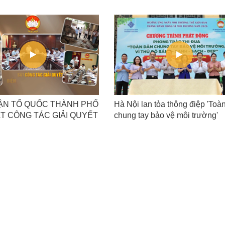
ẬN TỔ QUỐC THÀNH PHỐ
Hà Nội lan tỏa thông điệp 'Toà
ÁT CÔNG TÁC GIẢI QUYẾT
chung tay bảo vệ môi trường'
GHẼN Ô NHIỄM MÔI
G