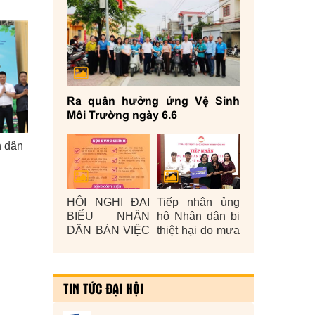
Ra quân hưởng ứng Vệ Sinh
Môi Trường ngày 6.6
n dân
HỘI NGHỊ ĐẠI
Tiếp nhận ủng
BIỂU NHÂN
hộ Nhân dân bị
DÂN BÀN VIỆC
thiệt hại do mưa
XÂY DỰNG
lũ gây ra năm
ĐỜI SỐNG
2025
VĂN HÓA Ở
TIN TỨC ĐẠI HỘI
CƠ SỞ NĂM
2026