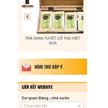
 Ô TÔ, DÂY
TRÀ SHAN TUYẾT CỔ THỤ VIỆT
KẸO VỪNG T
 CADI-SUN
XƯA
HÒM THƯ GÓP Ý
LIÊN KẾT WEBSITE
Cơ quan Đảng , nhà nước