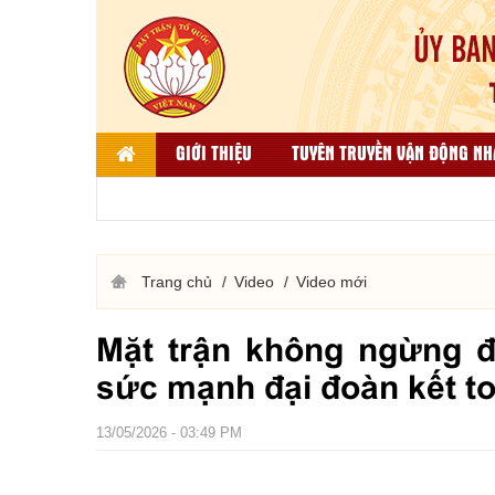
GIỚI THIỆU
TUYÊN TRUYỀN VẬN ĐỘNG NH
LIÊN HỆ
DÂN TỘC, TÔN GIÁO VÀ ĐỐI NGO
THƯ VIỆN ẢNH
KẾT QUẢ BÌNH CHỌN HÀNG VIỆT
Trang chủ
Video
Video mới
Mặt trận không ngừng 
sức mạnh đại đoàn kết to
13/05/2026 - 03:49 PM