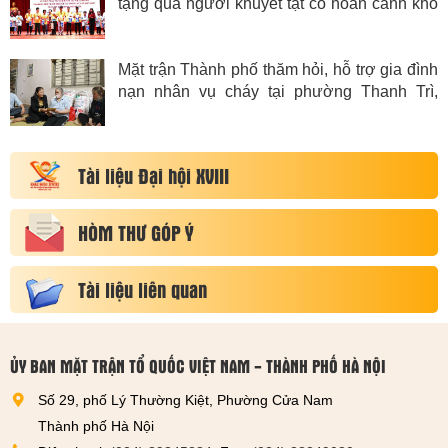
ảnh khó
Thanh Xuân hỗ trợ học sinh khiếm th
t Nam
qua khó khăn, bệnh tật đạt nhiều thà
xuất sắc
ia đình
Huyện Hoài Đức hỗ trợ kinh phí xâ
h Trì,
nhà Đại đoàn kết cho hộ có hoàn cả
khăn tại xã Song Phương
Tài liệu Đại hội XVIII
HÒM THƯ GÓP Ý
Tài liệu liên quan
ỦY BAN MẶT TRẬN TỔ QUỐC VIỆT NAM - THÀNH PHỐ HÀ NỘI
Số 29, phố Lý Thường Kiệt, Phường Cửa Nam
Thành phố Hà Nội