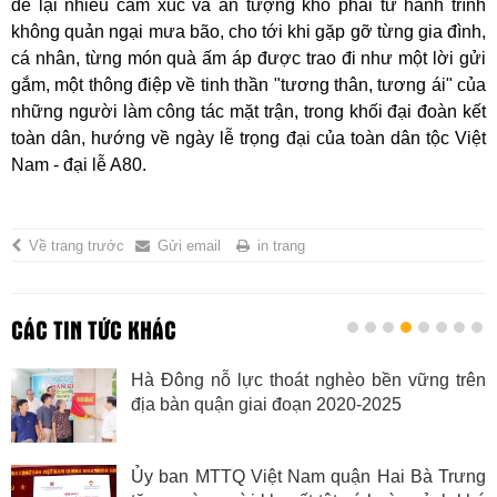
để lại nhiều cảm xúc và ấn tượng khó phai từ hành trình
không quản ngại mưa bão, cho tới khi gặp gỡ từng gia đình,
cá nhân, từng món quà ấm áp được trao đi như một lời gửi
gắm, một thông điệp về tinh thần "tương thân, tương ái" của
những người làm công tác mặt trận, trong khối đại đoàn kết
toàn dân, hướng về ngày lễ trọng đại của toàn dân tộc Việt
Nam - đại lễ A80.
Về trang trước
Gửi email
in trang
CÁC TIN TỨC KHÁC
g trên
Huyện Thường Tín trao kinh phí xâ
nhà Đại đoàn kết
 Trưng
Ban vận động “Quỹ người nghèo