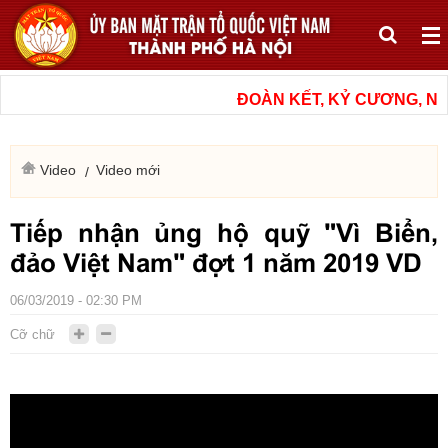
ĐOÀN KẾT, KỶ CƯƠNG, NÂN
Video
Video mới
Tiếp nhận ủng hộ quỹ "Vì Biển,
đảo Việt Nam" đợt 1 năm 2019 VD
06/03/2019 - 02:30 PM
Cỡ chữ