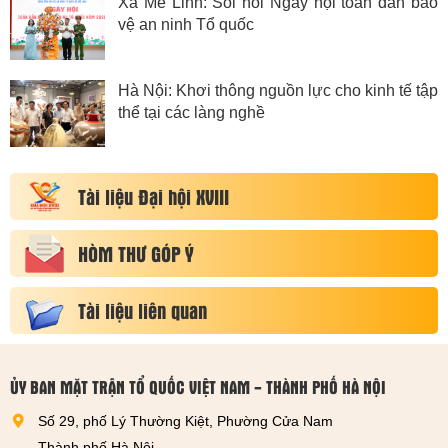
Xã Mê Linh: Sôi nổi Ngày hội toàn dân bảo
vệ an ninh Tổ quốc
Hà Nội: Khơi thông nguồn lực cho kinh tế tập
thể tại các làng nghề
Tài liệu Đại hội XVIII
HÒM THƯ GÓP Ý
Tài liệu liên quan
ỦY BAN MẶT TRẬN TỔ QUỐC VIỆT NAM - THÀNH PHỐ HÀ NỘI
Số 29, phố Lý Thường Kiệt, Phường Cửa Nam
Thành phố Hà Nội