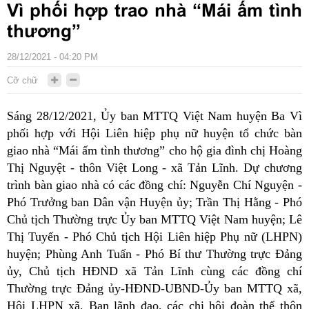
Vì phối hợp trao nhà “Mái ấm tình
thương”
28/12/2021 - 04:20 PM
Cỡ chữ
Sáng 28/12/2021, Ủy ban MTTQ Việt Nam huyện Ba Vì
phối hợp với Hội Liên hiệp phụ nữ huyện tổ chức bàn
giao nhà “Mái ấm tình thương” cho hộ gia đình chị Hoàng
Thị Nguyệt - thôn Việt Long - xã Tản Lĩnh. Dự chương
trình bàn giao nhà có các đồng chí: Nguyễn Chí Nguyện -
Phó Trưởng ban Dân vận Huyện ủy; Trần Thị Hằng - Phó
Chủ tịch Thường trực Ủy ban MTTQ Việt Nam huyện; Lê
Thị Tuyến - Phó Chủ tịch Hội Liên hiệp Phụ nữ (LHPN)
huyện; Phùng Anh Tuấn - Phó Bí thư Thường trực Đảng
ủy, Chủ tịch HĐND xã Tản Lĩnh cùng các đồng chí
Thường trực Đảng ủy-HĐND-UBND-Ủy ban MTTQ xã,
Hội LHPN xã, Ban lãnh đạo, các chi hội đoàn thể thôn