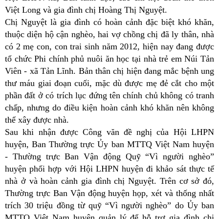
Việt Long và gia đình chị Hoàng Thị Nguyệt.
Chị Nguyệt là gia đình có hoàn cảnh đặc biệt khó khăn,
thuộc diện hộ cận nghèo, hai vợ chồng chị đã ly thân, nhà
có 2 mẹ con, con trai sinh năm 2012, hiện nay đang được
tổ chức Phi chính phủ nuôi ăn học tại nhà trẻ em Núi Tản
Viên - xã Tản Lĩnh. Bản thân chị hiện đang mắc bệnh ung
thư máu giai đoạn cuối, mặc dù được mẹ đẻ cắt cho một
phần đất ở có trích lục đứng tên chính chủ không có tranh
chấp, nhưng do điều kiện hoàn cảnh khó khăn nên không
thể xây được nhà.
Sau khi nhận được Công văn đề nghị của Hội LHPN
huyện, Ban Thường trực Ủy ban MTTQ Việt Nam huyện
- Thường trực Ban Vận động Quỹ “Vì người nghèo”
huyện phối hợp với Hội LHPN huyện đi khảo sát thực tế
nhà ở và hoàn cảnh gia đình chị Nguyệt. Trên cơ sở đó,
Thường trực Ban Vận động huyện họp, xét và thống nhất
trích 30 triệu đồng từ quỹ “Vì người nghèo” do Ủy ban
MTTQ Việt Nam huyện quản lý để hỗ trợ gia đình chị