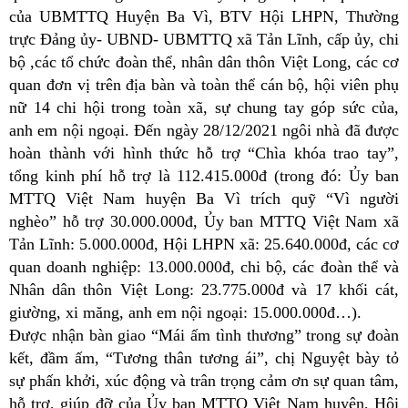
của UBMTTQ Huyện Ba Vì, BTV Hội LHPN, Thường
trực Đảng ủy- UBND- UBMTTQ xã Tản Lĩnh, cấp ủy, chi
bộ ,các tổ chức đoàn thể, nhân dân thôn Việt Long, các cơ
quan đơn vị trên địa bàn và toàn thể cán bộ, hội viên phụ
nữ 14 chi hội trong toàn xã, sự chung tay góp sức của,
anh em nội ngoại. Đến ngày 28/12/2021 ngôi nhà đã được
hoàn thành với hình thức hỗ trợ “Chìa khóa trao tay”,
tổng kinh phí hỗ trợ là 112.415.000đ (trong đó:
Ủy ban
MTTQ Việt Nam
huyện Ba Vì trích quỹ “Vì người
nghèo” hỗ trợ 30.000.000đ,
Ủy ban
MTTQ Việt Nam
xã
Tản Lĩnh: 5.000.000đ, Hội LHPN xã: 25.640.000đ, các cơ
quan doanh nghiệp: 13.000.000đ, chi bộ, các đoàn thể và
Nhân dân thôn Việt Long: 23.775.000đ và 17 khối cát,
giường, xi măng, anh em nội ngoại: 15.000.000đ…).
Được nhận bàn giao “Mái ấm tình thương” trong sự đoàn
kết, đầm ấm, “Tương thân tương ái”, chị Nguyệt bày tỏ
sự phấn khởi, xúc động và trân trọng cảm ơn sự quan tâm,
hỗ trợ, giúp đỡ của Ủy ban
MTTQ Việt Nam huyện, Hội