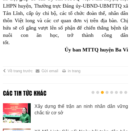
LHPN huyện, Thường trực Đảng ủy-UBND-UBMTTQ xã
Tản Lĩnh, cấp ủy chi bộ, các tổ chức đoàn thể, nhân dân
thôn Việt long và các cơ quan đơn vị trên địa bàn. Chị
hứa sẽ cố gắng vượt lên số phận để chiến thắng bệnh tật
nuôi con ăn học, trở thành công dân
tốt.
Ủy ban MTTQ huyện Ba Vì
Về trang trước
Gửi email
in trang
CÁC TIN TỨC KHÁC
Xây dựng thế trận an ninh nhân dân vững
chắc từ cơ sở