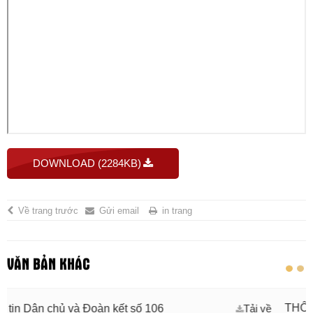
DOWNLOAD (2284KB)
Về trang trước
Gửi email
in trang
VĂN BẢN KHÁC
THÔNG BÁO Về việc côn
oàn kết số 106
Tải về