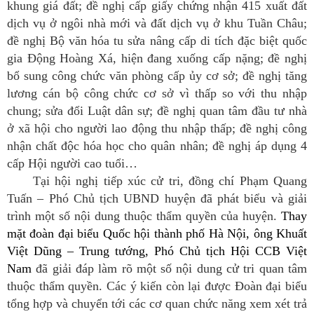
khung giá đất; đề nghị cấp giấy chứng nhận 415 xuất đất
dịch vụ ở ngôi nhà mới và đất dịch vụ ở khu Tuần Châu;
đề nghị Bộ văn hóa tu sửa nâng cấp di tích đặc biệt quốc
gia Động Hoàng Xá, hiện đang xuống cấp nặng; đề nghị
bổ sung công chức văn phòng cấp ủy cơ sở; đề nghị tăng
lương cán bộ công chức cơ sở vì thấp so với thu nhập
chung; sửa đổi Luật dân sự; đề nghị quan tâm đầu tư nhà
ở xã hội cho người lao động thu nhập thấp; đề nghị công
nhận chất độc hóa học cho quân nhân; đề nghị áp dụng 4
cấp Hội người cao tuổi…
Tại hội nghị tiếp xúc cử tri, đồng chí Phạm Quang
Tuấn – Phó Chủ tịch UBND huyện đã phát biểu và giải
trình một số nội dung thuộc thẩm quyền của huyện.
Thay
mặt đoàn đại biểu Quốc hội thành phố Hà Nội, ông Khuất
Việt Dũng – Trung tướng, Phó Chủ tịch Hội CCB Việt
Nam
đã giải đáp làm rõ một số nội dung cử tri quan tâm
thuộc thẩm quyền. Các ý kiến còn lại được Đoàn đại biểu
tổng hợp và chuyển tới các cơ quan chức năng xem xét trả