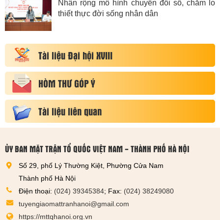
Nhân rộng mô hình chuyển đổi số, chăm lo
thiết thực đời sống nhân dân
Tài liệu Đại hội XVIII
HÒM THƯ GÓP Ý
Tài liệu liên quan
ỦY BAN MẶT TRẬN TỔ QUỐC VIỆT NAM - THÀNH PHỐ HÀ NỘI
Số 29, phố Lý Thường Kiệt, Phường Cửa Nam
Thành phố Hà Nội
Điện thoại:
(024) 39345384
; Fax:
(024) 38249080
tuyengiaomattranhanoi@gmail.com
https://mttqhanoi.org.vn