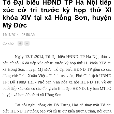
Tổ Đại biểu HĐND TP Hà Nội tiếp
xúc cử tri trước kỳ họp thứ XI
khóa XIV tại xã Hồng Sơn, huyện
Mỹ Đức
14/11/2014 - 08:56 AM
Cỡ chữ
Ngày 13/11/2014, Tổ đại biểu HĐND TP Hà Nội, đơn vị
bầu cử số 16 đã tiếp xúc cử tri trước kỳ họp thứ 11, khóa XIV tại
xã Hồng Sơn, huyện Mỹ Đức. Tổ đại biểu HĐND TP gồm có các
đồng chí:
Trần Xuân Việt - Thành ủy viên, Phó Chủ tịch UBND
TP
;
Đỗ Trung Hai - Phó ban Văn hóa xã hội HĐND TP.
Về dự
buổi tiếp xúc còn có các đồng chí lãnh đạo HĐND, Uỷ ban MTTQ
huyện và hơn 80 cử tri xã Hồng Sơn.
Tại hội nghị, đồng chí
Đỗ Trung Hai
đã thay mặt Tổ đại
biểu HĐND TP thông báo với cử tri dự kiến trương trình, nội dung