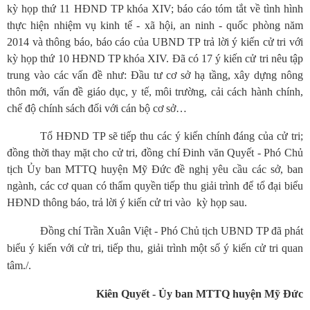
kỳ họp thứ 11 HĐND TP khóa XIV; báo cáo tóm tắt về tình hình
thực hiện nhiệm vụ kinh tế - xã hội, an ninh - quốc phòng năm
2014 và thông báo, báo cáo của UBND TP trả lời ý kiến cử tri với
kỳ họp thứ 10 HĐND TP khóa XIV. Đã có 17 ý kiến cử tri nêu tập
trung vào các vấn đề như: Đầu tư cơ sở hạ tầng, xây dựng nông
thôn mới, vấn đề giáo dục, y tế, môi trường, cải cách hành chính,
chế độ chính sách đối với cán bộ cơ sở…
Tổ HĐND TP sẽ tiếp thu các ý kiến chính đáng của cử tri;
đồng thời thay mặt cho cử tri, đồng chí Đinh văn Quyết - Phó Chủ
tịch Ủy ban MTTQ huyện Mỹ Đức đề nghị yêu cầu các sở, ban
ngành, các cơ quan có thẩm quyền tiếp thu giải trình để tổ đại biểu
HĐND thông báo, trả lời ý kiến cử tri vào kỳ họp sau.
Đồng chí Trần Xuân Việt - Phó Chủ tịch UBND TP đã phát
biểu ý kiến với cử tri, tiếp thu, giải trình một số ý kiến cử tri quan
tâm./.
Kiên Quyết - Ủy ban MTTQ huyện Mỹ Đức