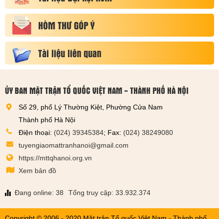
HÒM THƯ GÓP Ý
Tài liệu liên quan
ỦY BAN MẶT TRẬN TỔ QUỐC VIỆT NAM - THÀNH PHỐ HÀ NỘI
Số 29, phố Lý Thường Kiệt, Phường Cửa Nam
Thành phố Hà Nội
Điện thoại:
(024) 39345384
; Fax:
(024) 38249080
tuyengiaomattranhanoi@gmail.com
https://mttqhanoi.org.vn
Xem bản đồ
Đang online: 38
Tổng truy cập: 33.932.374
Copyright © 2006 - 2020 Mặt trận Tổ quốc Việt Nam - Thành phố