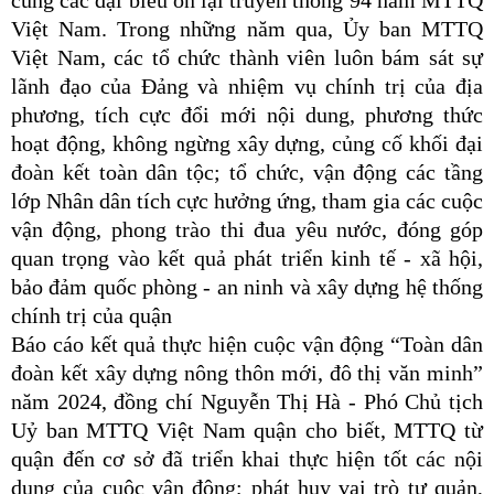
cùng các đại biểu ôn lại truyền thống 94 năm MTTQ
Việt Nam. Trong những năm qua, Ủy ban MTTQ
Việt Nam, các tổ chức thành viên luôn bám sát sự
lãnh đạo của Đảng và nhiệm vụ chính trị của địa
phương, tích cực đổi mới nội dung, phương thức
hoạt động, không ngừng xây dựng, củng cố khối đại
đoàn kết toàn dân tộc; tổ chức, vận động các tầng
lớp Nhân dân tích cực hưởng ứng, tham gia các cuộc
vận động, phong trào thi đua yêu nước, đóng góp
quan trọng vào kết quả phát triển kinh tế - xã hội,
bảo đảm quốc phòng - an ninh và xây dựng hệ thống
chính trị của quận
Báo cáo kết quả thực hiện cuộc vận động “Toàn dân
đoàn kết xây dựng nông thôn mới, đô thị văn minh”
năm 2024, đồng chí Nguyễn Thị Hà - Phó Chủ tịch
Uỷ ban MTTQ Việt Nam quận cho biết, MTTQ từ
quận đến cơ sở đã triển khai thực hiện tốt các nội
dung của cuộc vận động; phát huy vai trò tự quản,