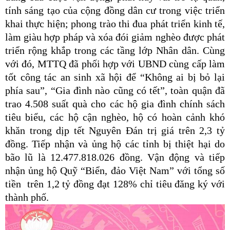
tính sáng tạo của cộng đồng dân cư trong việc triển
khai thực hiện; phong trào thi đua phát triển kinh tế,
làm giàu hợp pháp và xóa đói giảm nghèo được phát
triển rộng khắp trong các tầng lớp Nhân dân. Cùng
với đó, MTTQ đã phối hợp với UBND cùng cấp làm
tốt công tác an sinh xã hội để “Không ai bị bỏ lại
phía sau”, “Gia đình nào cũng có tết”, toàn quận đã
trao 4.508 suất quà cho các hộ gia đình chính sách
tiêu biểu, các hộ cận nghèo, hộ có hoàn cảnh khó
khăn trong dịp tết Nguyên Đán trị giá trên 2,3 tỷ
đồng. Tiếp nhận và ủng hộ các tỉnh bị thiệt hại do
bão lũ là 12.477.818.026 đồng. Vận động và tiếp
nhận ủng hộ Quỹ “Biển, đảo Việt Nam” với tổng số
tiền trên 1,2 tỷ đồng đạt 128% chỉ tiêu đăng ký với
thành phố.