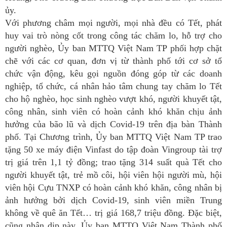
ủy.
Với phương châm mọi người, mọi nhà đều có Tết, phát
huy vai trò nòng cốt trong công tác chăm lo, hỗ trợ cho
người nghèo, Ủy ban MTTQ Việt Nam TP phối hợp chặt
chẽ với các cơ quan, đơn vị từ thành phố tới cơ sở tổ
chức vận động, kêu gọi nguồn đóng góp từ các doanh
nghiệp, tổ chức, cá nhân hảo tâm chung tay chăm lo Tết
cho hộ nghèo, học sinh nghèo vượt khó, người khuyết tật,
công nhân, sinh viên có hoàn cảnh khó khăn chịu ảnh
hưởng của bão lũ và dịch Covid-19 trên địa bàn Thành
phố. Tại Chương trình, Ủy ban MTTQ Việt Nam TP trao
tặng 50 xe máy điện Vinfast do tập đoàn Vingroup tài trợ
trị giá trên 1,1 tỷ đồng; trao tặng 314 suất quà Tết cho
người khuyết tật, trẻ mồ côi, hội viên hội người mù, hội
viên hội Cựu TNXP có hoàn cảnh khó khăn, công nhân bị
ảnh hưởng bởi dịch Covid-19, sinh viên miền Trung
không về quê ăn Tết… trị giá 168,7 triệu đồng. Đặc biệt,
cũng nhân dịp này, Ủy ban MTTQ Việt Nam Thành phố