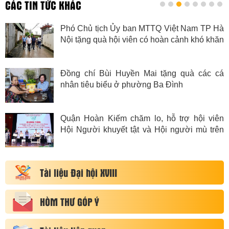
CÁC TIN TỨC KHÁC
Phó Chủ tịch Ủy ban MTTQ Việt Nam TP Hà
Nội tặng quà hội viên có hoàn cảnh khó khăn
Đồng chí Bùi Huyền Mai tặng quà các cá
nhân tiêu biểu ở phường Ba Đình
Quận Hoàn Kiếm chăm lo, hỗ trợ hội viên
Hội Người khuyết tật và Hội người mù trên
địa bàn quận có hoàn cảnh đặc biệt khó
khăn
Tài liệu Đại hội XVIII
HÒM THƯ GÓP Ý