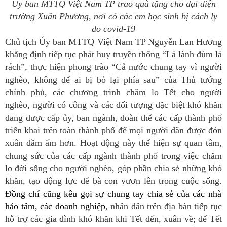
Ủy ban MTTQ Việt Nam TP trao quà tặng cho đại diện
trường Xuân Phương, nơi có các em học sinh bị cách ly
do covid-19
Chủ tịch Ủy ban MTTQ Việt Nam TP Nguyễn Lan Hương
khẳng định tiếp tục phát huy truyền thống “Lá lành đùm lá
rách”, thực hiện phong trào “Cả nước chung tay vì người
nghèo, không để ai bị bỏ lại phía sau” của Thủ tướng
chính phủ, các chương trình chăm lo Tết cho người
nghèo, người có công và các đối tượng đặc biệt khó khăn
đang được cấp ủy, ban ngành, đoàn thể các cấp thành phố
triển khai trên toàn thành phố để mọi người dân được đón
xuân đầm ấm hơn. Hoạt động này thể hiện sự quan tâm,
chung sức của các cấp ngành thành phố trong việc chăm
lo đời sống cho người nghèo, góp phần chia sẻ những khó
khăn, tạo động lực để bà con vươn lên trong cuộc sống.
Đồng chí cũng kêu gọi sự chung tay chia sẻ của các nhà
hảo tâm, các doanh nghiệp
, nhân dân trên địa bàn tiếp tục
hỗ trợ các gia đình khó khăn khi Tết đến, xuân về; để Tết