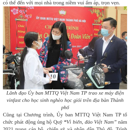
có thể đến với mọi nhà trong niềm vui ấm áp, trọn vẹn.
Lãnh đạo Ủy ban MTTQ Việt Nam TP trao xe máy điện
vinfast cho học sinh nghèo học giỏi trên địa bàn Thành
phố
Cũng tại Chương trình, Ủy ban MTTQ Việt Nam TP tổ
chức phát động ủng hộ Quỹ
“
Vì biển, đảo Việt Nam”
năm
2021 trong cán bộ, chiến sỹ và nhân dân Thủ đô. Trình