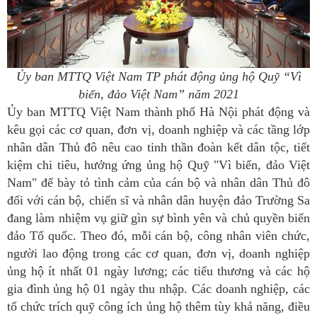
Ủy ban MTTQ Việt Nam TP phát động ủng hộ Quỹ “Vì
biển, đảo Việt Nam” năm 2021
Ủy ban MTTQ Việt Nam thành phố Hà Nội phát động và
kêu gọi các cơ quan, đơn vị, doanh nghiệp và các tầng lớp
nhân dân Thủ đô nêu cao tinh thần đoàn kết dân tộc, tiết
kiệm chi tiêu, hưởng ứng ủng hộ Quỹ "Vì biển, đảo Việt
Nam" để bày tỏ tình cảm của cán bộ và nhân dân Thủ đô
đối với cán bộ, chiến sĩ và nhân dân huyện đảo Trường Sa
đang làm nhiệm vụ giữ gìn sự bình yên và chủ quyền biển
đảo Tổ quốc. Theo đó, mỗi cán bộ, công nhân viên chức,
người lao động trong các cơ quan, đơn vị, doanh nghiệp
ủng hộ ít nhất 01 ngày lương; các tiểu thương và các hộ
gia đình ủng hộ 01 ngày thu nhập. Các doanh nghiệp, các
tổ chức trích quỹ công ích ủng hộ thêm tùy khả năng, điều