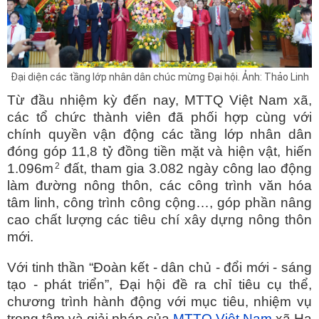
Đại diện các tầng lớp nhân dân chúc mừng Đại hội. Ảnh: Thảo Linh
Từ đầu nhiệm kỳ đến nay, MTTQ Việt Nam xã,
các tổ chức thành viên đã phối hợp cùng với
chính quyền vận động các tầng lớp nhân dân
đóng góp 11,8 tỷ đồng tiền mặt và hiện vật, hiến
2
1.096m
đất, tham gia 3.082 ngày công lao động
làm đường nông thôn, các công trình văn hóa
tâm linh, công trình công cộng…, góp phần nâng
cao chất lượng các tiêu chí xây dựng nông thôn
mới.
Với tinh thần “Đoàn kết - dân chủ - đổi mới - sáng
tạo - phát triển”, Đại hội đề ra chỉ tiêu cụ thể,
chương trình hành động với mục tiêu, nhiệm vụ
trọng tâm và giải pháp của
MTTQ Việt Nam
xã Hạ