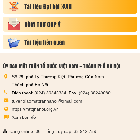
Tài liệu Đại hội XVIII
HÒM THƯ GÓP Ý
Tài liệu liên quan
ỦY BAN MẶT TRẬN TỔ QUỐC VIỆT NAM - THÀNH PHỐ HÀ NỘI
Số 29, phố Lý Thường Kiệt, Phường Cửa Nam
Thành phố Hà Nội
Điện thoại:
(024) 39345384
; Fax:
(024) 38249080
tuyengiaomattranhanoi@gmail.com
https://mttqhanoi.org.vn
Xem bản đồ
Đang online: 36
Tổng truy cập: 33.942.759