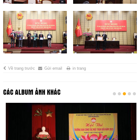
Về trang trước
Gửi email
in trang
CÁC ALBUM ẢNH KHÁC