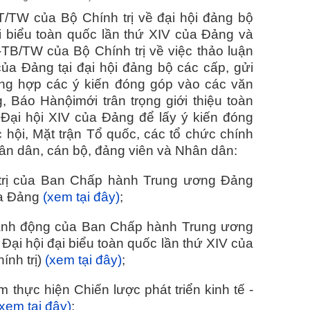
T/TW của Bộ Chính trị về đại hội đảng bộ
ại biểu toàn quốc lần thứ XIV của Đảng và
TB/TW của Bộ Chính trị về việc thảo luận
của Đảng tại đại hội đảng bộ các cấp, gửi
ổng hợp các ý kiến đóng góp vào các văn
, Báo Hànộimới trân trọng giới thiệu toàn
 Đại hội XIV của Đảng để lấy ý kiến đóng
 hội, Mặt trận Tổ quốc, các tổ chức chính
nhân dân, cán bộ, đảng viên và Nhân dân:
 trị của Ban Chấp hành Trung ương Đảng
của Đảng
(xem tại đây)
;
hành động của Ban Chấp hành Trung ương
Đại hội đại biểu toàn quốc lần thứ XIV của
ính trị)
(xem tại đây)
;
m thực hiện Chiến lược phát triển kinh tế -
(xem tại đây)
;