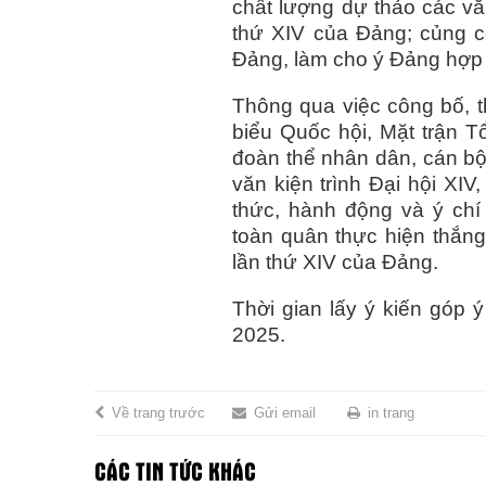
chất lượng dự thảo các văn
thứ XIV của Đảng; củng c
Đảng, làm cho ý Đảng hợp 
Thông qua việc công bố, t
biểu Quốc hội, Mặt trận Tổ
đoàn thể nhân dân, cán b
văn kiện trình Đại hội XI
thức, hành động và ý chí
toàn quân thực hiện thắng 
lần thứ XIV của Đảng.
Thời gian lấy ý kiến góp
2025.
Về trang trước
Gửi email
in trang
CÁC TIN TỨC KHÁC