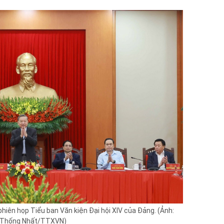
phiên họp Tiểu ban Văn kiện Đại hội XIV của Đảng. (Ảnh:
Thống Nhất/TTXVN)