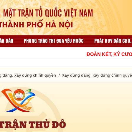
ÂN DÂN
PHONG TRÀO THI ĐUA YÊU NƯỚC
PHÁT HUY DÂN CHỦ,
ẠI NHÂN DÂN
CÔNG TÁC TỔ CHỨC VÀ THI ĐUA KHEN THƯỞNG
ĐOÀN KẾT, KỶ CƯƠNG,
HỘP THƯ GÓP Ý
TÀI LIỆU LIÊN QUAN
g đảng, xây dựng chính quyền
Xây dựng đảng, xây dựng chính quy