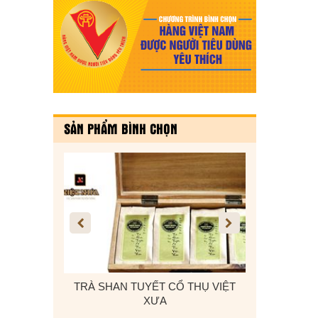
SẢN PHẨM BÌNH CHỌN
 Ô TÔ, DÂY
TRÀ SHAN TUYẾT CỔ THỤ VIỆT
KẸO VỪNG T
 CADI-SUN
XƯA