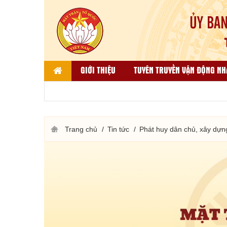
GIỚI THIỆU
TUYÊN TRUYỀN VẬN ĐỘNG NH
LIÊN HỆ
DÂN TỘC, TÔN GIÁO VÀ ĐỐI NGO
THƯ VIỆN ẢNH
KẾT QUẢ BÌNH CHỌN HÀNG VIỆT
Trang chủ
Tin tức
Phát huy dân chủ, xây dựn