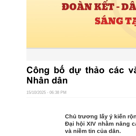
Công bố dự thảo các vă
Nhân dân
15/10/2025 - 06:38 PM
Chủ trương lấy ý kiến rộ
Đại hội XIV nhằm nâng c
và niềm tin của dân.