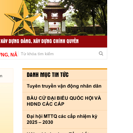
 XÂY DỰNG ĐẢNG, XÂY DỰNG CHÍNH QUYỀN
TIN TỨC LIÊN QUAN
THƯ VIỆN VIDEO
 NÂNG CAO CHẤT LƯỢNG, THÍCH ỨNG KỊP THỜI VÌ THỦ
DANH MỤC TIN TỨC
ền
Tuyên truyền vận động nhân dân
BẦU CỬ ĐẠI BIỂU QUỐC HỘI VÀ
HĐND CÁC CẤP
Đại hội MTTQ các cấp nhiệm kỳ
2025 – 2030