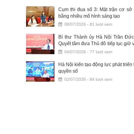
hố Hà Nội
Cụm thi đua số 3: Mặt trận cơ sở
bằng nhiều mô hình sáng tạo
08/07/2026 - 81 lượt xem
nh gọn bộ
Bí thư Thành ủy Hà Nội Trần Đức
Quyết tâm đưa Thủ đô tiếp tục giữ 
trò đầu tàu, trái tim của cả nước
04/07/2026 - 77 lượt xem
ức Thắng:
Hà Nội kiến tạo động lực phát triển 
ủ đô thực
quyền số
, vì nhân
02/07/2026 - 84 lượt xem