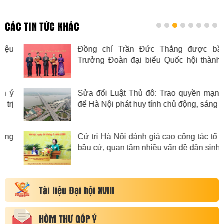
CÁC TIN TỨC KHÁC
Đồng chí Trần Đức Thắng được bầu là
Trưởng Đoàn đại biểu Quốc hội thành phố
Hà Nội
Sửa đổi Luật Thủ đô: Trao quyền mạnh mẽ
để Hà Nội phát huy tính chủ động, sáng tạo
Cử tri Hà Nội đánh giá cao công tác tổ chức
bầu cử, quan tâm nhiều vấn đề dân sinh
Tài liệu Đại hội XVIII
HÒM THƯ GÓP Ý