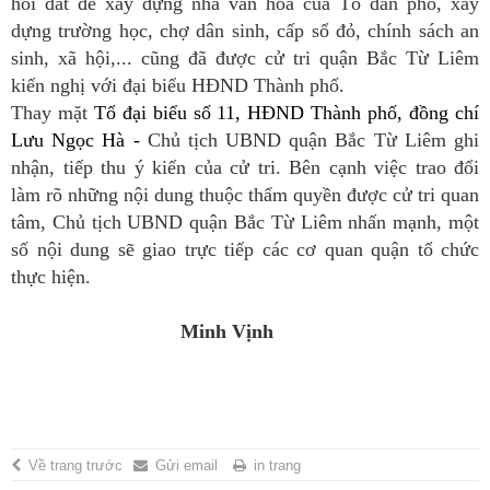
hồi đất để xây dựng nhà văn hóa của Tổ dân phố, xây
dựng trường học, chợ dân sinh, cấp sổ đỏ, chính sách an
sinh, xã hội,... cũng đã được cử tri quận Bắc Từ Liêm
kiến nghị với đại biểu HĐND Thành phố.
Thay mặt
Tổ đại biểu số 11, HĐND Thành phố, đồng chí
Lưu Ngọc Hà -
Chủ tịch UBND quận Bắc Từ Liêm ghi
nhận, tiếp thu ý kiến của cử tri. Bên cạnh việc trao đổi
làm rõ những nội dung thuộc thẩm quyền được cử tri quan
tâm, Chủ tịch UBND quận Bắc Từ Liêm nhấn mạnh, một
số nội dung sẽ giao trực tiếp các cơ quan quận tổ chức
thực hiện.
Minh Vịnh
Về trang trước
Gửi email
in trang