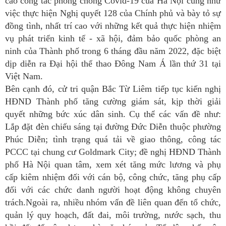
cao công tác phòng chống Covid-19 của Hà Nội cũng như
việc thực hiện Nghị quyết 128 của Chính phủ và bày tỏ sự
đồng tình, nhất trí cao với những kết quả thực hiện nhiệm
vụ phát triển kinh tế - xã hội, đảm bảo quốc phòng an
ninh của Thành phố trong 6 tháng đầu năm 2022, đặc biệt
dịp diễn ra Đại hội thể thao Đông Nam Á lần thứ 31 tại
Việt Nam.
Bên cạnh đó, cử tri quận Bắc Từ Liêm tiếp tục kiến nghị
HĐND Thành phố tăng cường giám sát, kịp thời giải
quyết những bức xúc dân sinh. Cụ thể các vấn đề như:
Lắp đặt đèn chiếu sáng tại đường Đức Diễn thuộc phường
Phúc Diễn; tình trạng quá tải về giao thông, công tác
PCCC tại chung cư Goldmark City; đề nghị HĐND Thành
phố Hà Nội quan tâm, xem xét tăng mức lương và phụ
cấp kiêm nhiệm đối với cán bộ, công chức, tăng phụ cấp
đối với các chức danh người hoạt động không chuyên
trách.Ngoài ra, nhiều nhóm vấn đề liên quan đến tổ chức,
quản lý quy hoạch, đất đai, môi trường, nước sạch, thu