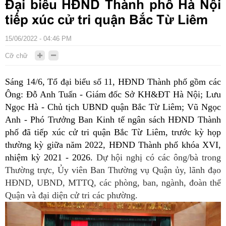
Đại biểu HĐND Thành phố Hà Nội
tiếp xúc cử tri quận Bắc Từ Liêm
15/06/2022 - 04:46 PM
Cỡ chữ
Sáng 14/6, Tổ đại biểu số 11, HĐND Thành phố gồm các
Ông: Đỗ Anh Tuấn - Giám đốc Sở KH&ĐT Hà Nội; Lưu
Ngọc Hà - Chủ tịch UBND quận Bắc Từ Liêm; Vũ Ngọc
Anh - Phó Trưởng Ban Kinh tế ngân sách HĐND Thành
phố đã tiếp xúc cử tri quận Bắc Từ Liêm, trước kỳ họp
thường kỳ giữa năm 2022, HĐND Thành phố khóa XVI,
nhiệm kỳ 2021 - 2026.
Dự hội nghị có các ông/bà trong
Thường trực, Ủy viên Ban Thường vụ Quận ủy, lãnh đạo
HĐND, UBND, MTTQ, các phòng, ban, ngành, đoàn thể
Quận và đại diện cử tri các phường.