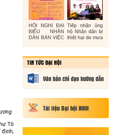
HỘI NGHỊ ĐẠI
Tiếp nhận ủng
BIỂU NHÂN
hộ Nhân dân bị
DÂN BÀN VIỆC
thiệt hại do mưa
XÂY DỰNG
lũ gây ra năm
ĐỜI SỐNG
2025
VĂN HÓA Ở
TIN TỨC ĐẠI HỘI
CƠ SỞ NĂM
2026
Văn bản chỉ đạo hướng dẫn
Tài liệu Đại hội XVIII
 ương
thư Tô
 định,