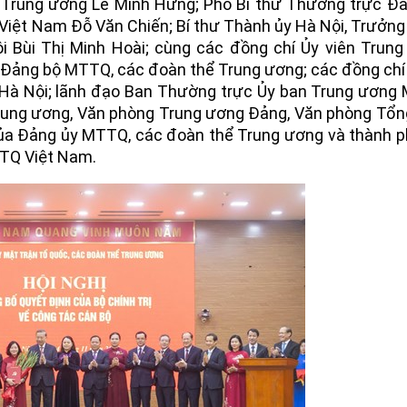
Trung ương Lê Minh Hưng; Phó Bí thư Thường trực Đ
Việt Nam Đỗ Văn Chiến; Bí thư Thành ủy Hà Nội, Trưởn
i Bùi Thị Minh Hoài; cùng các đồng chí Ủy viên Trun
h Đảng bộ MTTQ, các đoàn thể Trung ương; các đồng chí
Hà Nội; lãnh đạo Ban Thường trực Ủy ban Trung ươn
Trung ương, Văn phòng Trung ương Đảng, Văn phòng Tổn
của Đảng ủy MTTQ, các đoàn thể Trung ương và thành 
TTQ Việt Nam.