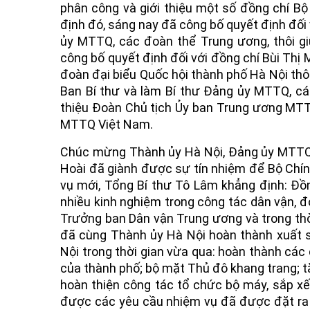
phân công và giới thiệu một số đồng chí Bộ 
định đó, sáng nay đã công bố quyết định đối
ủy MTTQ, các đoàn thể Trung ương, thôi g
công bố quyết định đối với đồng chí Bùi Thị M
đoàn đại biểu Quốc hội thành phố Hà Nội th
Ban Bí thư và làm Bí thư Đảng ủy MTTQ, cá
thiệu Đoàn Chủ tịch Ủy ban Trung ương MT
MTTQ Việt Nam.
Chúc mừng Thành ủy Hà Nội, Đảng ủy MTTQ,
Hoài đã giành được sự tín nhiệm để Bộ Chín
vụ mới, Tổng Bí thư Tô Lâm khẳng định: Đồn
nhiều kinh nghiệm trong công tác dân vận, đ
Trưởng ban Dân vận Trung ương và trong thờ
đã cùng Thành ủy Hà Nội hoàn thành xuất s
Nội trong thời gian vừa qua: hoàn thành các
của thành phố; bộ mặt Thủ đô khang trang; t
BÁNH MỨT KẸO HÀ NỘI
hoàn thiện công tác tổ chức bộ máy, sắp x
được các yêu cầu nhiệm vụ đã được đặt ra 