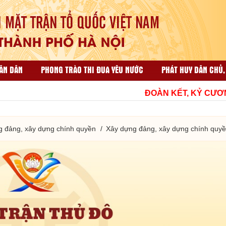
ÂN DÂN
PHONG TRÀO THI ĐUA YÊU NƯỚC
PHÁT HUY DÂN CHỦ,
ẠI NHÂN DÂN
CÔNG TÁC TỔ CHỨC VÀ THI ĐUA KHEN THƯỞNG
ĐOÀN KẾT, KỶ CƯƠNG, N
HỘP THƯ GÓP Ý
TÀI LIỆU LIÊN QUAN
g đảng, xây dựng chính quyền
Xây dựng đảng, xây dựng chính quy