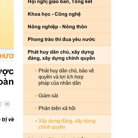
Hội nghị giao ban, Tổng kết
Khoa học - Công nghệ
Nông nghiệp - Nông thôn
Phong trào thi đua yêu nước
Phát huy dân chủ, xây dựng
G TIỆN - CON NGƯỜI LÀ TRUNG TÂM - SỨC
đảng, xây dựng chính quyền
ược
Phát huy dân chủ, bảo vệ
quyền và lợi ích hợp
oàn
pháp của nhân dân
Giám sát
Phản biện xã hội
trị về
Xây dựng đảng, xây dựng
chính quyền