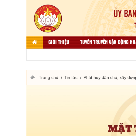
GIỚI THIỆU
TUYÊN TRUYỀN VẬN ĐỘNG NH
LIÊN HỆ
DÂN TỘC, TÔN GIÁO VÀ ĐỐI NGO
THƯ VIỆN ẢNH
KẾT QUẢ BÌNH CHỌN HÀNG VIỆT
Trang chủ
Tin tức
Phát huy dân chủ, xây dựn