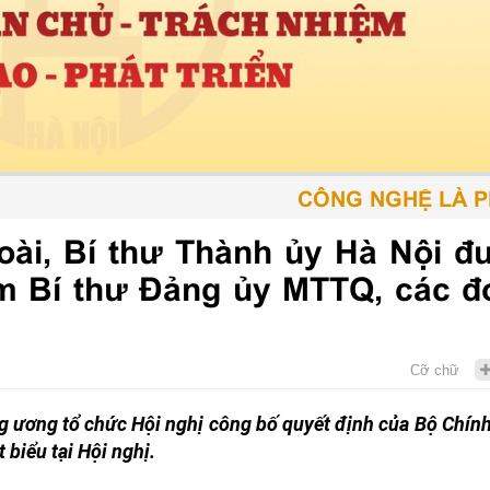
CÔNG NGHỆ LÀ PHƯƠN
oài, Bí thư Thành ủy Hà Nội đ
àm Bí thư Đảng ủy MTTQ, các đ
Cỡ chữ
 ương tổ chức Hội nghị công bố quyết định của Bộ Chính 
 biểu tại Hội nghị.