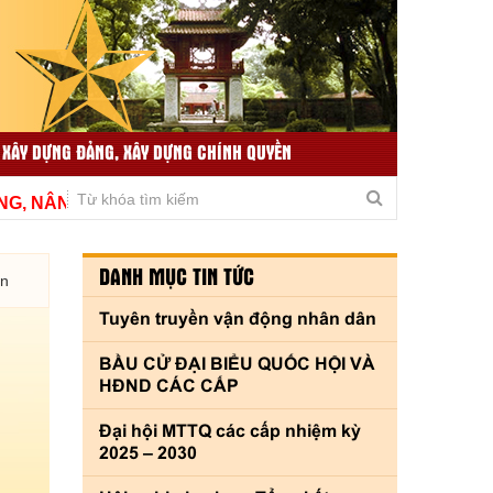
 XÂY DỰNG ĐẢNG, XÂY DỰNG CHÍNH QUYỀN
TIN TỨC LIÊN QUAN
THƯ VIỆN VIDEO
ÂNG CAO CHẤT LƯỢNG, THÍCH ỨNG KỊP THỜI VÌ THỦ Đ
DANH MỤC TIN TỨC
ền
Tuyên truyền vận động nhân dân
BẦU CỬ ĐẠI BIỂU QUỐC HỘI VÀ
HĐND CÁC CẤP
Đại hội MTTQ các cấp nhiệm kỳ
2025 – 2030