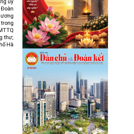
ảng ủy
g Đoàn
g ương
 trong
g MTTQ
g thư;
phố Hà