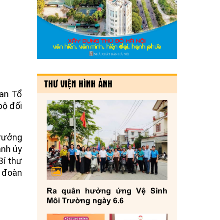
THƯ VIỆN HÌNH ẢNH
Ban Tổ
bộ đối
Trưởng
ành ủy
Bí thư
c đoàn
Ra quân hưởng ứng Vệ Sinh
Môi Trường ngày 6.6