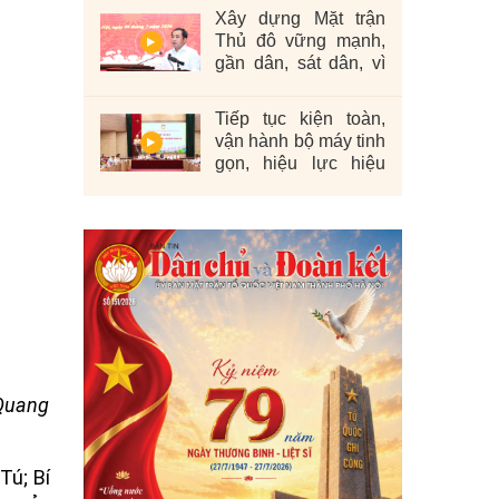
Xây dựng Mặt trận
Thủ đô vững mạnh,
gần dân, sát dân, vì
nhân dân
Tiếp tục kiện toàn,
vận hành bộ máy tinh
gọn, hiệu lực hiệu
quả
 Quang
Tú; Bí