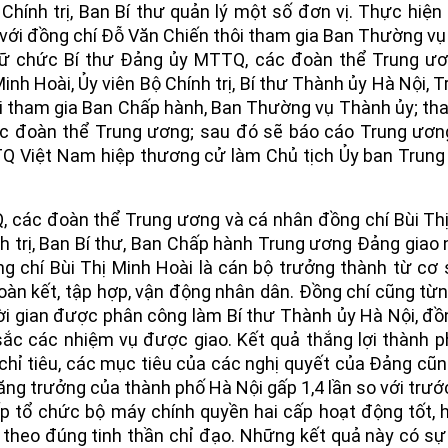
Chính trị, Ban Bí thư quản lý một số đơn vị. Thực hiện
 với đồng chí Đỗ Văn Chiến thôi tham gia Ban Thường v
iữ chức Bí thư Đảng ủy MTTQ, các đoàn thể Trung ư
inh Hoài, Ủy viên Bộ Chính trị, Bí thư Thành ủy Hà Nội, 
ôi tham gia Ban Chấp hành, Ban Thường vụ Thành ủy; th
c đoàn thể Trung ương; sau đó sẽ báo cáo Trung ương
TQ Việt Nam hiệp thương cử làm Chủ tịch Ủy ban Trun
 các đoàn thể Trung ương và cá nhân đồng chí Bùi Th
h trị, Ban Bí thư, Ban Chấp hành Trung ương Đảng giao
g chí Bùi Thị Minh Hoài là cán bộ trưởng thành từ cơ 
oàn kết, tập hợp, vận động nhân dân. Đồng chí cũng từ
i gian được phân công làm Bí thư Thành ủy Hà Nội, đồ
ắc các nhiệm vụ được giao. Kết quả thắng lợi thành 
 chỉ tiêu, các mục tiêu của các nghị quyết của Đảng cũ
ăng trưởng của thành phố Hà Nội gấp 1,4 lần so với trướ
BÓNG ĐÈN RẠNG ĐÔNG
DÂY DÂN DỤNG, DÂY
ếp tổ chức bộ máy chính quyền hai cấp hoạt động tốt,
XE MÁY, CÁP ĐIỆN
theo đúng tinh thần chỉ đạo. Những kết quả này có s