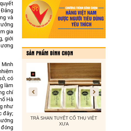
 quyết
ụ Đảng
ơng và
Trưởng
am gia
, giới
g ương
SẢN PHẨM BÌNH CHỌN
ị Minh
 nhiệm
sở, có
ng làm
ng chí
phố Hà
ng như
c đây;
 Ô TÔ, DÂY
TRÀ SHAN TUYẾT CỔ THỤ VIỆT
KẸO VỪNG T
 hướng
 CADI-SUN
XƯA
ự đóng