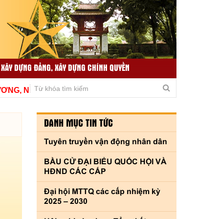
 XÂY DỰNG ĐẢNG, XÂY DỰNG CHÍNH QUYỀN
TIN TỨC LIÊN QUAN
THƯ VIỆN VIDEO
 NÂNG CAO CHẤT LƯỢNG, THÍCH ỨNG KỊP THỜI VÌ THỦ
DANH MỤC TIN TỨC
Tuyên truyền vận động nhân dân
BẦU CỬ ĐẠI BIỂU QUỐC HỘI VÀ
HĐND CÁC CẤP
Đại hội MTTQ các cấp nhiệm kỳ
2025 – 2030