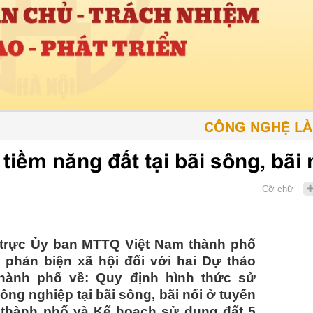
CÔNG NGHỆ LÀ PHƯ
tiềm năng đất tại bãi sông, bãi 
Cỡ chữ
trực Ủy ban MTTQ Việt Nam thành phố
 phản biện xã hội đối với hai Dự thảo
hành phố về: Quy định hình thức sử
ông nghiệp tại bãi sông, bãi nổi ở tuyến
 thành phố và Kế hoạch sử dụng đất 5