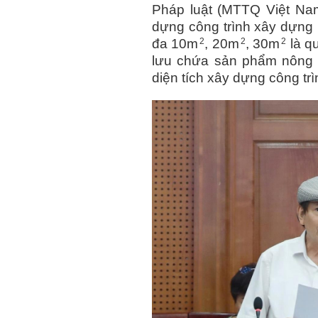
Pháp luật (MTTQ Việt Nam
dựng công trình xây dựng p
2
2
2
đa 10m
, 20m
, 30m
là q
lưu chứa sản phẩm nông n
diện tích xây dựng công trì