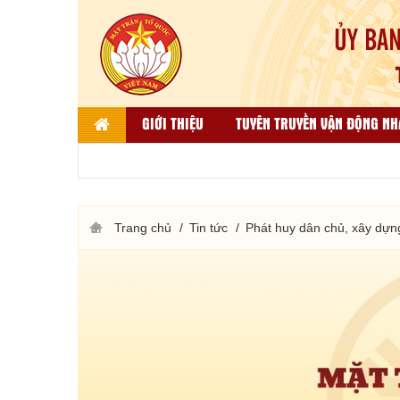
GIỚI THIỆU
TUYÊN TRUYỀN VẬN ĐỘNG NH
LIÊN HỆ
DÂN TỘC, TÔN GIÁO VÀ ĐỐI NGO
THƯ VIỆN ẢNH
KẾT QUẢ BÌNH CHỌN HÀNG VIỆT
Trang chủ
Tin tức
Phát huy dân chủ, xây dựn