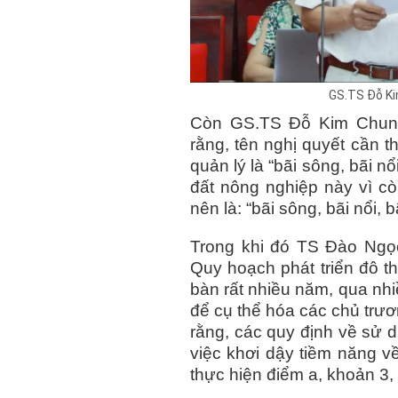
GS.TS Đỗ Ki
Còn GS.TS Đỗ Kim Chung
rằng, tên nghị quyết cần t
quản lý là “bãi sông, bãi n
đất nông nghiệp này vì còn
nên là: “bãi sông, bãi nổi, bã
Trong khi đó TS Đào Ngọc
Quy hoạch phát triển đô 
bàn rất nhiều năm, qua nhi
để cụ thể hóa các chủ trươ
rằng, các quy định về sử d
việc khơi dậy tiềm năng v
thực hiện điểm a, khoản 3,