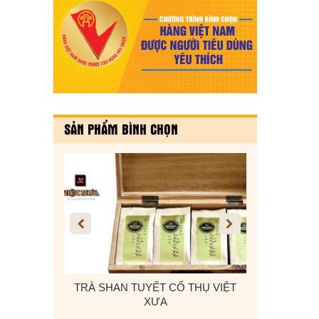
SẢN PHẨM BÌNH CHỌN
 Ô TÔ, DÂY
TRÀ SHAN TUYẾT CỔ THỤ VIỆT
KẸO VỪNG T
 CADI-SUN
XƯA