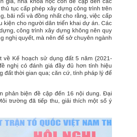
n gia, nhà khoa học còn đề cập đến các
, thủ tục cấp phép xây dựng công trình trên
ng, bãi nổi và đồng nhất cho rằng, việc cấp
u kiện cho người dân triển khai dự án. Các
 dựng, công trình xây dựng không nên quy
trong nghị quyết, mà nên để sở chuyên ngành
t về Kế hoạch sử dụng đất 5 năm (2021-
đề nghị có đánh giá đầy đủ hơn tính hiệu
 đất thời gian qua; căn cứ, tính pháp lý để
iến phản biện đề cập đến 16 nội dung. Đại
i trường đã tiếp thu, giải thích một số ý
BÓNG ĐÈN RẠNG ĐÔNG
DÂY DÂN DỤNG, DÂY
XE MÁY, CÁP ĐIỆN