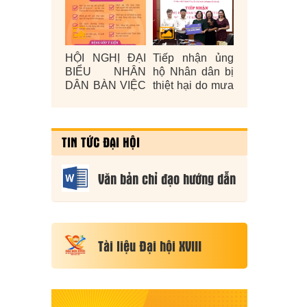
HỘI NGHỊ ĐẠI
Tiếp nhận ủng
BIỂU NHÂN
hộ Nhân dân bị
DÂN BÀN VIỆC
thiệt hại do mưa
XÂY DỰNG
lũ gây ra năm
ĐỜI SỐNG
2025
VĂN HÓA Ở
TIN TỨC ĐẠI HỘI
CƠ SỞ NĂM
2026
Văn bản chỉ đạo hướng dẫn
Tài liệu Đại hội XVIII