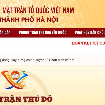
ÂN DÂN
PHONG TRÀO THI ĐUA YÊU NƯỚC
PHÁT HUY DÂN CHỦ,
ẠI NHÂN DÂN
CÔNG TÁC TỔ CHỨC VÀ THI ĐUA KHEN THƯỞNG
ĐOÀN KẾT, KỶ CƯƠNG,
HỘP THƯ GÓP Ý
TÀI LIỆU LIÊN QUAN
g đảng, xây dựng chính quyền
Phản biện xã hội