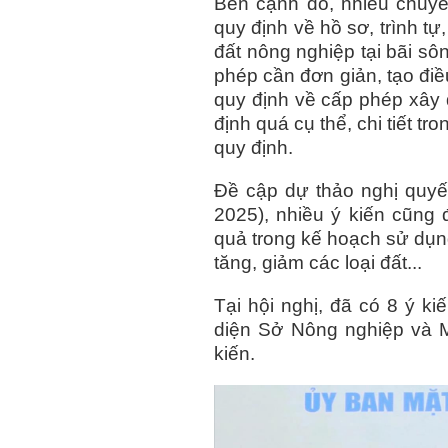
Bên cạnh đó, nhiều chuyê
quy định về hồ sơ, trình tự
đất nông nghiệp tại bãi sô
phép cần đơn giản, tạo điề
quy định về cấp phép xây
định quá cụ thể, chi tiết 
quy định.
Đề cập dự thảo nghị quyế
2025), nhiều ý kiến cũng 
quả trong kế hoạch sử dụng
tăng, giảm các loại đất...
Tại hội nghị, đã có 8 ý k
diện Sở Nông nghiệp và Mô
kiến.
BÁNH MỨT KẸO HÀ NỘI