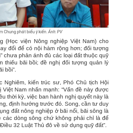
m Chung phát biểu ý kiến.
Ảnh: PV
 (Học viện Nông nghiệp Việt Nam) cho
hay đổi để có nội hàm rộng hơn; đối tượng
ổi” chưa phản ánh đủ các loại đất thuộc quỹ
 thiếu bãi bồi; đề nghị đối tượng quản lý
i bồi”.
 Nghiêm, kiến trúc sư, Phó Chủ tịch Hội
thị Việt Nam nhấn mạnh: “Vấn đề này được
ều thời kỳ, việc ban hành nghị quyết này là
ng, định hướng trước đó. Song, cần tư duy
ụng đất nông nghiệp ở bãi nổi, bãi sông là
ề các dòng sông chứ không phải chỉ là để
 Điều 32 Luật Thủ đô về sử dụng quỹ đất”.