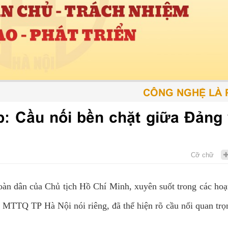
CÔNG NGHỆ LÀ PHƯ
p: Cầu nối bền chặt giữa Đảng 
Cỡ chữ
toàn dân của Chủ tịch Hồ Chí Minh, xuyên suốt trong các hoạ
TTQ TP Hà Nội nói riêng, đã thể hiện rõ cầu nối quan trọ