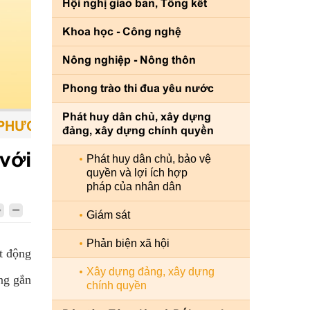
Hội nghị giao ban, Tổng kết
Khoa học - Công nghệ
Nông nghiệp - Nông thôn
Phong trào thi đua yêu nước
Phát huy dân chủ, xây dựng
ƠNG TIỆN - CON NGƯỜI LÀ TRUNG TÂM - SỨ
đảng, xây dựng chính quyền
với
Phát huy dân chủ, bảo vệ
quyền và lợi ích hợp
pháp của nhân dân
Giám sát
Phản biện xã hội
t động
Xây dựng đảng, xây dựng
ng gắn
chính quyền