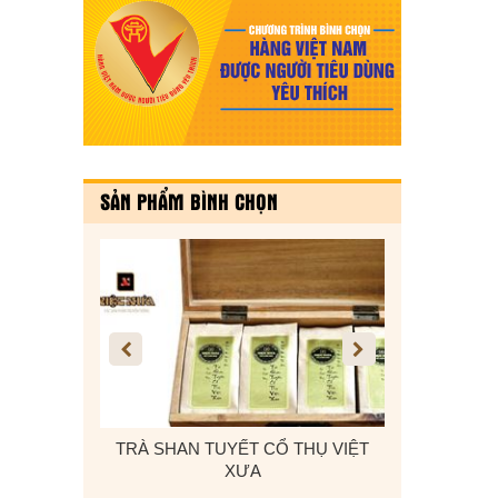
SẢN PHẨM BÌNH CHỌN
 Ô TÔ, DÂY
TRÀ SHAN TUYẾT CỔ THỤ VIỆT
KẸO VỪNG T
 CADI-SUN
XƯA