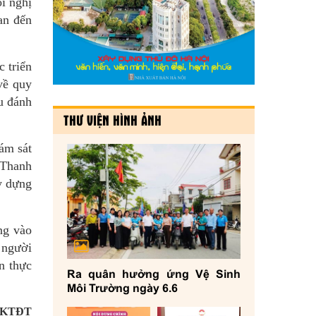
ội nghị
an đến
c triển
về quy
ếu đánh
THƯ VIỆN HÌNH ẢNH
ám sát
 Thanh
y dựng
ng vào
 người
n thực
Ra quân hưởng ứng Vệ Sinh
Môi Trường ngày 6.6
 KTĐT