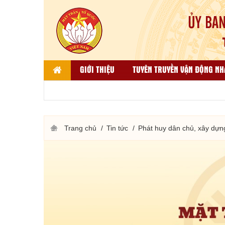
GIỚI THIỆU
TUYÊN TRUYỀN VẬN ĐỘNG NH
LIÊN HỆ
DÂN TỘC, TÔN GIÁO VÀ ĐỐI NGO
THƯ VIỆN ẢNH
KẾT QUẢ BÌNH CHỌN HÀNG VIỆT
Trang chủ
Tin tức
Phát huy dân chủ, xây dựn