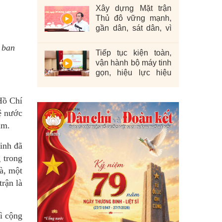
Xây dựng Mặt trận
Thủ đô vững mạnh,
gần dân, sát dân, vì
nhân dân
 ban
Tiếp tục kiện toàn,
vận hành bộ máy tinh
gọn, hiệu lực hiệu
quả
Hồ Chí
ệ nước
am.
inh đã
 trong
hà, một
trận là
ì cộng