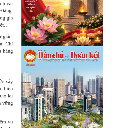
nh vai
y Đảng,
ng gia
kết…
 giác,
n. Chỉ
à hàng
ớc xây
n biện
ạo lại
n vững
iệm vụ