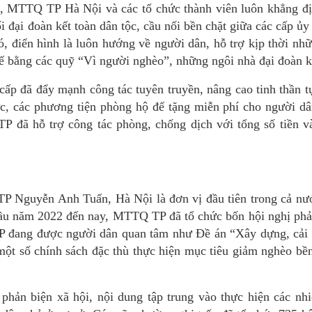
ua, MTTQ TP Hà Nội và các tổ chức thành viên luôn khẳng đị
hối đại đoàn kết toàn dân tộc, cầu nối bền chặt giữa các cấp ủ
, điển hình là luôn hướng về người dân, hỗ trợ kịp thời nhữ
hế bằng các quỹ “Vì người nghèo”, những ngôi nhà đại đoàn 
p đã đẩy mạnh công tác tuyên truyền, nâng cao tinh thần tự
c, các phương tiện phòng hộ để tặng miễn phí cho người dâ
 đã hỗ trợ công tác phòng, chống dịch với tổng số tiền v
 Nguyễn Anh Tuấn, Hà Nội là đơn vị đầu tiên trong cả nư
đầu năm 2022 đến nay, MTTQ TP đã tổ chức bốn hội nghị phả
 đang được người dân quan tâm như Đề án “Xây dựng, cải t
một số chính sách đặc thù thực hiện mục tiêu giảm nghèo bề
 phản biện xã hội, nội dung tập trung vào thực hiện các nh