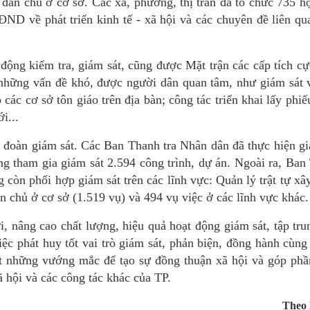
 dân chủ ở cơ sở. Các xã, phường, thị trấn đã tổ chức 735 h
ND về phát triển kinh tế - xã hội và các chuyên đề liên qu
động kiểm tra, giám sát, cũng được Mặt trận các cấp tích cự
những vấn đề khó, được người dân quan tâm, như giám sát 
các cơ sở tôn giáo trên địa bàn; công tác triển khai lấy phi
i...
 đoàn giám sát. Các Ban Thanh tra Nhân dân đã thực hiện gi
ng tham gia giám sát 2.594 công trình, dự án. Ngoài ra, Ban
 còn phối hợp giám sát trên các lĩnh vực: Quản lý trật tự xâ
ân chủ ở cơ sở (1.519 vụ) và 494 vụ việc ở các lĩnh vực khác.
, nâng cao chất lượng, hiệu quả hoạt động giám sát, tập tru
ệc phát huy tốt vai trò giám sát, phản biện, đồng hành cùng
yết những vướng mắc để tạo sự đồng thuận xã hội và góp phầ
xã hội và các công tác khác của TP.
Theo