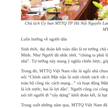
Chủ tịch Ủy ban MTTQ TP Hà Nội Nguyễn Lan 
MT
Luôn hướng về người dân
Sinh thời, đại đoàn kết toàn dân là tư tưởng ch
Minh. Như Người đã nhắc nhở, “chúng ta phải lấ
nhà”. Tư tưởng này mang ý nghĩa chiến lược, gó
Trong đó, MTTQ Việt Nam vẫn là ngôi nhà chung 
nói “Chính sách Mặt trận là một chính sách rất 
toàn bộ công tác cách mạng...” và hoạt động Mặt 
là ích nước, hai là lợi dân". Người cũng coi công
nói tới người đi “xây dựng” khối đoàn kết, là hạt
Trong suốt những năm qua, MTTQ Việt Nam đã tri