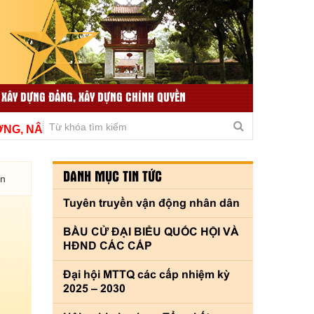
 XÂY DỰNG ĐẢNG, XÂY DỰNG CHÍNH QUYỀN
TIN TỨC LIÊN QUAN
THƯ VIỆN VIDEO
 NÂNG CAO CHẤT LƯỢNG, THÍCH ỨNG KỊP THỜI VÌ THỦ
DANH MỤC TIN TỨC
ền
Tuyên truyền vận động nhân dân
BẦU CỬ ĐẠI BIỂU QUỐC HỘI VÀ
HĐND CÁC CẤP
Đại hội MTTQ các cấp nhiệm kỳ
2025 – 2030