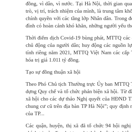
đồng, vì dân, vì nước. Tại Hà Nội, thời gian q
trò, vị trí, trách nhiệm của mình, là trung tâm k
chính quyền với các tầng lớp Nhân dân. Trong đó
đình có hoàn cảnh khó khăn, những người yếu t
Thời điểm dịch Covid-19 bùng phát, MTTQ các cấ
chủ động của người dân; huy động các nguồn lự
tính riêng năm 2021, MTTQ Việt Nam các cấp TP
hóa trị giá 1.011 tỷ đồng.
Tạo sự đồng thuận xã hội
Theo Phó Chủ tịch Thường trực Ủy ban MTTQ TP
dựng Quy chế và tổ chức phản biện xã hội. Từ 
xã hội cho các dự thảo Nghị quyết của HĐND TP
chung cư cũ trên địa bàn TP Hà Nội”; quy định 
của TP...
Các quận, huyện, thị xã đã tổ chức 94 hội nghị