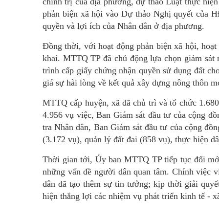
chính trị của địa phương, dự thảo Luật thực hiện
phản biện xã hội vào Dự thảo Nghị quyết của HĐ
quyền và lợi ích của Nhân dân ở địa phương.
Đồng thời, với hoạt động phản biện xã hội, hoạt 
khai. MTTQ TP đã chủ động lựa chọn giám sát 
trình cấp giấy chứng nhận quyền sử dụng đất cho 
giá sự hài lòng về kết quả xây dựng nông thôn mớ
MTTQ cấp huyện, xã đã chủ trì và tổ chức 1.680
4.956 vụ việc, Ban Giám sát đầu tư của cộng đồ
tra Nhân dân, Ban Giám sát đầu tư của cộng đồng
(3.172 vụ), quản lý đất đai (858 vụ), thực hiện d
Thời gian tới, Ủy ban MTTQ TP tiếp tục đổi mới
những vấn đề người dân quan tâm. Chính việc vi
dân đã tạo thêm sự tin tưởng; kịp thời giải qu
hiện thắng lợi các nhiệm vụ phát triển kinh tế - 