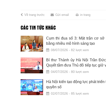
Về trang trước
Gửi email
in trang
CÁC TIN TỨC KHÁC
hố Hà Nội
Cụm thi đua số 3: Mặt trận cơ sở
bằng nhiều mô hình sáng tạo
08/07/2026 - 82 lượt xem
nh gọn bộ
Bí thư Thành ủy Hà Nội Trần Đức
Quyết tâm đưa Thủ đô tiếp tục giữ 
trò đầu tàu, trái tim của cả nước
04/07/2026 - 80 lượt xem
ức Thắng:
Hà Nội kiến tạo động lực phát triển 
ủ đô thực
quyền số
, vì nhân
02/07/2026 - 85 lượt xem