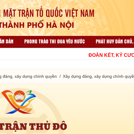
ÂN DÂN
PHONG TRÀO THI ĐUA YÊU NƯỚC
PHÁT HUY DÂN CHỦ,
ẠI NHÂN DÂN
CÔNG TÁC TỔ CHỨC VÀ THI ĐUA KHEN THƯỞNG
ĐOÀN KẾT, KỶ CƯƠNG,
HỘP THƯ GÓP Ý
TÀI LIỆU LIÊN QUAN
g đảng, xây dựng chính quyền
Xây dựng đảng, xây dựng chính quy