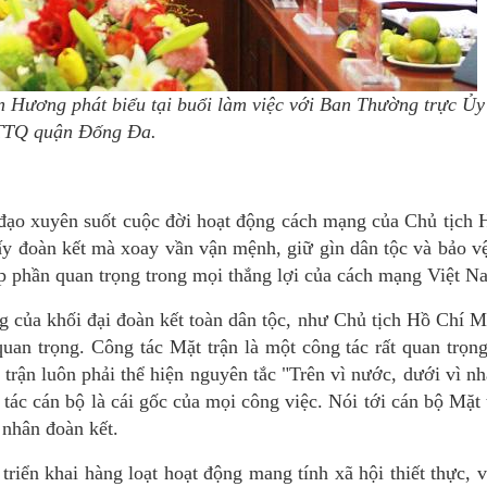
Hương phát biểu tại buổi làm việc với Ban Thường trực Ủy
TQ quận Đống Đa.
ủ đạo xuyên suốt cuộc đời hoạt động cách mạng của Chủ tịch 
y đoàn kết mà xoay vần vận mệnh, giữ gìn dân tộc và bảo v
p phần quan trọng trong mọi thắng lợi của cách mạng Việt N
của khối đại đoàn kết toàn dân tộc, như Chủ tịch Hồ Chí M
quan trọng. Công tác Mặt trận là một công tác rất quan trọng
trận luôn phải thể hiện nguyên tắc "Trên vì nước, dưới vì n
 tác cán bộ là cái gốc của mọi công việc. Nói tới cán bộ Mặt 
 nhân đoàn kết.
ển khai hàng loạt hoạt động mang tính xã hội thiết thực, v