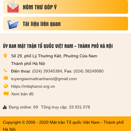
HÒM THƯ GÓP Ý
Tài liệu liên quan
ỦY BAN MẶT TRẬN TỔ QUỐC VIỆT NAM - THÀNH PHỐ HÀ NỘI
Số 29, phố Lý Thường Kiệt, Phường Cửa Nam
Thành phố Hà Nội
Điện thoại:
(024) 39345384
; Fax:
(024) 38249080
tuyengiaomattranhanoi@gmail.com
https://mttqhanoi.org.vn
Xem bản đồ
Đang online: 69
Tổng truy cập: 33.931.078
Copyright © 2006 - 2020 Mặt trận Tổ quốc Việt Nam - Thành phố
Hà Nội