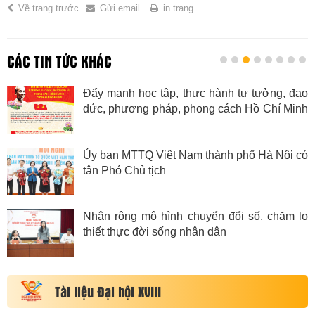
Về trang trước
Gửi email
in trang
CÁC TIN TỨC KHÁC
Đẩy mạnh học tập, thực hành tư tưởng, đạo
đức, phương pháp, phong cách Hồ Chí Minh
trong giai đoạn mới
Ủy ban MTTQ Việt Nam thành phố Hà Nội có
tân Phó Chủ tịch
Nhân rộng mô hình chuyển đổi số, chăm lo
thiết thực đời sống nhân dân
Tài liệu Đại hội XVIII