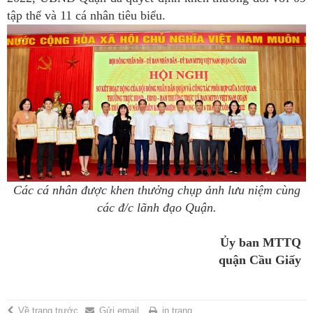
tập thể và 11 cá nhân tiêu biểu.
Các cá nhân được khen thưởng chụp ảnh lưu niệm cùng
các đ/c lãnh đạo Quận.
Ủy ban
MTTQ
quận Cầu Giấy
Về trang trước
Gửi email
in trang