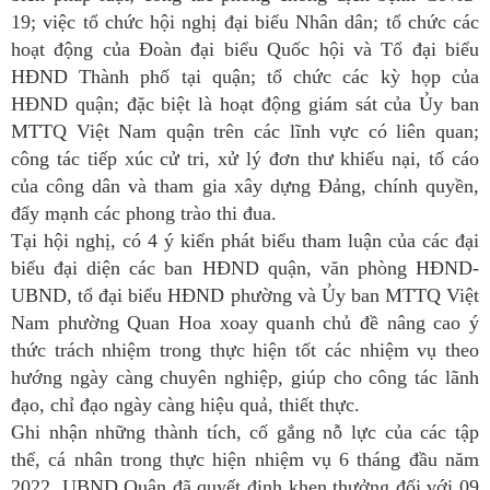
19; việc tổ chức hội nghị đại biểu Nhân dân; tổ chức các
hoạt động của Đoàn đại biểu Quốc hội và Tổ đại biểu
HĐND Thành phố tại quận; tổ chức các kỳ họp của
HĐND quận; đặc biệt là hoạt động giám sát của Ủy ban
MTTQ Việt Nam quận trên các lĩnh vực có liên quan;
công tác tiếp xúc cử tri, xử lý đơn thư khiếu nại, tố cáo
của công dân và tham gia xây dựng Đảng, chính quyền,
đẩy mạnh các phong trào thi đua.
Tại hội nghị, có 4 ý kiến phát biểu tham luận của các đại
biểu đại diện các ban HĐND quận, văn phòng HĐND-
UBND, tổ đại biểu HĐND phường và Ủy ban MTTQ Việt
Nam phường Quan Hoa xoay quanh chủ đề nâng cao ý
thức trách nhiệm trong thực hiện tốt các nhiệm vụ theo
hướng ngày càng chuyên nghiệp, giúp cho công tác lãnh
đạo, chỉ đạo ngày càng hiệu quả, thiết thực.
Ghi nhận những thành tích, cố gắng nỗ lực của các tập
thể, cá nhân trong thực hiện nhiệm vụ 6 tháng đầu năm
2022, UBND Quận đã quyết định khen thưởng đối với 09