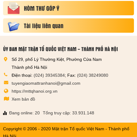
HÒM THƯ GÓP Ý
Tài liệu liên quan
ỦY BAN MẶT TRẬN TỔ QUỐC VIỆT NAM - THÀNH PHỐ HÀ NỘI
Số 29, phố Lý Thường Kiệt, Phường Cửa Nam
Thành phố Hà Nội
Điện thoại:
(024) 39345384
; Fax:
(024) 38249080
tuyengiaomattranhanoi@gmail.com
https://mttqhanoi.org.vn
Xem bản đồ
Đang online: 20
Tổng truy cập: 33.931.148
Copyright © 2006 - 2020 Mặt trận Tổ quốc Việt Nam - Thành phố
Hà Nội