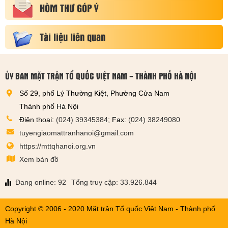
HÒM THƯ GÓP Ý
Tài liệu liên quan
ỦY BAN MẶT TRẬN TỔ QUỐC VIỆT NAM - THÀNH PHỐ HÀ NỘI
Số 29, phố Lý Thường Kiệt, Phường Cửa Nam
Thành phố Hà Nội
Điện thoại:
(024) 39345384
; Fax:
(024) 38249080
tuyengiaomattranhanoi@gmail.com
https://mttqhanoi.org.vn
Xem bản đồ
Đang online: 92
Tổng truy cập: 33.926.844
Copyright © 2006 - 2020 Mặt trận Tổ quốc Việt Nam - Thành phố
Hà Nội