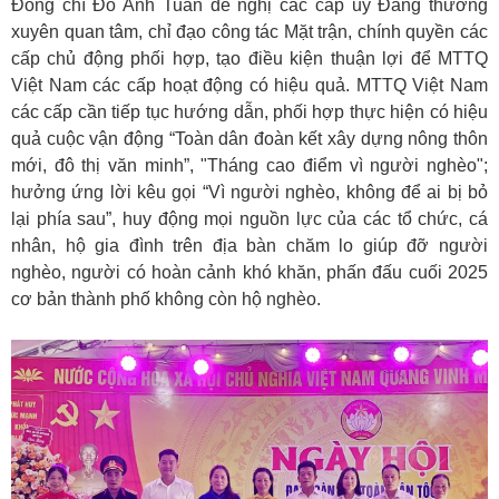
Đồng chí Đỗ Anh Tuấn đề nghị các cấp ủy Đảng thường
xuyên quan tâm, chỉ đạo công tác Mặt trận, chính quyền các
cấp chủ động phối hợp, tạo điều kiện thuận lợi để MTTQ
Việt Nam các cấp hoạt động có hiệu quả. MTTQ Việt Nam
các cấp cần tiếp tục hướng dẫn, phối hợp thực hiện có hiệu
quả cuộc vận động “Toàn dân đoàn kết xây dựng nông thôn
mới, đô thị văn minh”, "Tháng cao điểm vì người nghèo";
hưởng ứng lời kêu gọi “Vì người nghèo, không để ai bị bỏ
lại phía sau”, huy động mọi nguồn lực của các tổ chức, cá
nhân, hộ gia đình trên địa bàn chăm lo giúp đỡ người
nghèo, người có hoàn cảnh khó khăn, phấn đấu cuối 2025
cơ bản thành phố không còn hộ nghèo.