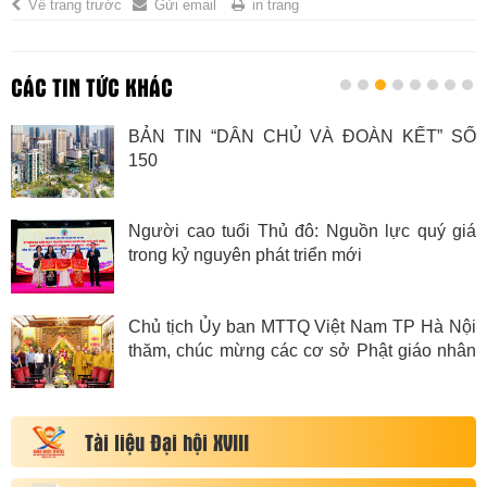
Về trang trước
Gửi email
in trang
CÁC TIN TỨC KHÁC
BẢN TIN “DÂN CHỦ VÀ ĐOÀN KẾT” SỐ
150
Người cao tuổi Thủ đô: Nguồn lực quý giá
trong kỷ nguyên phát triển mới
Chủ tịch Ủy ban MTTQ Việt Nam TP Hà Nội
thăm, chúc mừng các cơ sở Phật giáo nhân
dịp Đại lễ Phật đản
Tài liệu Đại hội XVIII