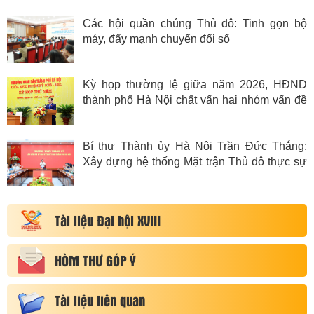
Các hội quần chúng Thủ đô: Tinh gọn bộ
máy, đẩy mạnh chuyển đổi số
Kỳ họp thường lệ giữa năm 2026, HĐND
thành phố Hà Nội chất vấn hai nhóm vấn đề
dân sinh
Bí thư Thành ủy Hà Nội Trần Đức Thắng:
Xây dựng hệ thống Mặt trận Thủ đô thực sự
vững mạnh, gần dân, sát dân, vì nhân dân
Tài liệu Đại hội XVIII
HÒM THƯ GÓP Ý
Tài liệu liên quan