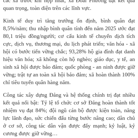
các xã trước khi hợp nhất,
xã Đoài Phương
đạt kết quả
quan trọng, toàn diện trên các lĩnh vực.
Kinh tế duy trì tăng trưởng ổn định, bình quân đạt
8,5%/năm; thu nhập bình quân tính đến năm 2025 ước đạt
80,1 triệu đồng/người; cơ cấu kinh tế chuyển dịch tích
cực, dịch vụ, thương mại, du lịch phát triển; văn hóa - xã
hội có bước tiến vững chắc; 93,28% hộ gia đình đạt danh
hiệu văn hóa; xã không còn hộ nghèo; giáo dục, y tế, an
sinh xã hội được bảo đảm; quốc phòng - an ninh được giữ
vững; trật tự an toàn xã hội bảo đảm; xã hoàn thành 100%
chỉ tiêu tuyển quân hàng năm.
Công tác xây dựng Đảng và hệ thống chính trị đạt nhiều
kết quả nổi bật: Tỷ lệ tổ chức cơ sở Đảng hoàn thành tốt
nhiệm vụ đạt 84%; đội ngũ cán bộ được kiện toàn, năng
lực lãnh đạo, sức chiến đấu từng bước nâng cao; dân chủ
ở cơ sở, công tác dân vận được đẩy mạnh; kỷ luật, kỷ
cương được giữ vững…