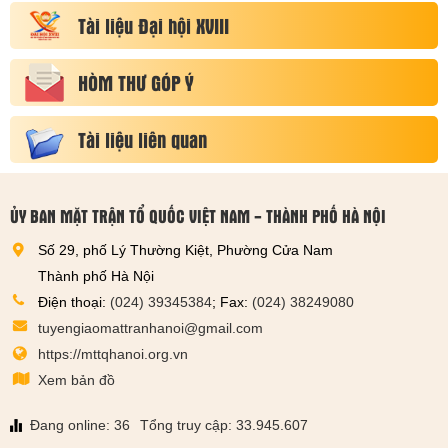
Tài liệu Đại hội XVIII
HÒM THƯ GÓP Ý
Tài liệu liên quan
ỦY BAN MẶT TRẬN TỔ QUỐC VIỆT NAM - THÀNH PHỐ HÀ NỘI
Số 29, phố Lý Thường Kiệt, Phường Cửa Nam
Thành phố Hà Nội
Điện thoại:
(024) 39345384
; Fax:
(024) 38249080
tuyengiaomattranhanoi@gmail.com
https://mttqhanoi.org.vn
Xem bản đồ
Đang online: 36
Tổng truy cập: 33.945.607