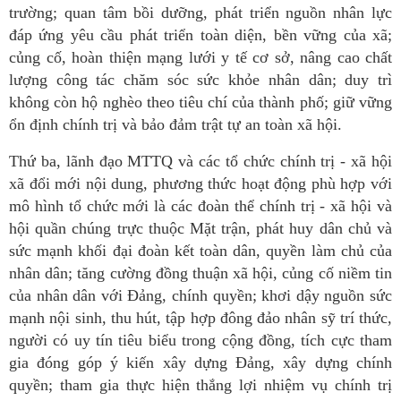
trường; quan tâm bồi dưỡng, phát triển nguồn nhân lực
đáp ứng yêu cầu phát triển toàn diện, bền vững của xã;
củng cố, hoàn thiện mạng lưới y tế cơ sở, nâng cao chất
lượng công tác chăm sóc sức khỏe nhân dân; duy trì
không còn hộ nghèo theo tiêu chí của thành phố; giữ vững
ổn định chính trị và bảo đảm trật tự an toàn xã hội.
Thứ ba, lãnh đạo MTTQ và các tổ chức chính trị - xã hội
xã đổi mới nội dung, phương thức hoạt động phù hợp với
mô hình tổ chức mới là các đoàn thể chính trị - xã hội và
hội quần chúng trực thuộc Mặt trận, phát huy dân chủ và
sức mạnh khối đại đoàn kết toàn dân, quyền làm chủ của
nhân dân; tăng cường đồng thuận xã hội, củng cố niềm tin
của nhân dân với Đảng, chính quyền; khơi dậy nguồn sức
mạnh nội sinh, thu hút, tập hợp đông đảo nhân sỹ trí thức,
người có uy tín tiêu biểu trong cộng đồng, tích cực tham
gia đóng góp ý kiến xây dựng Đảng, xây dựng chính
quyền; tham gia thực hiện thắng lợi nhiệm vụ chính trị