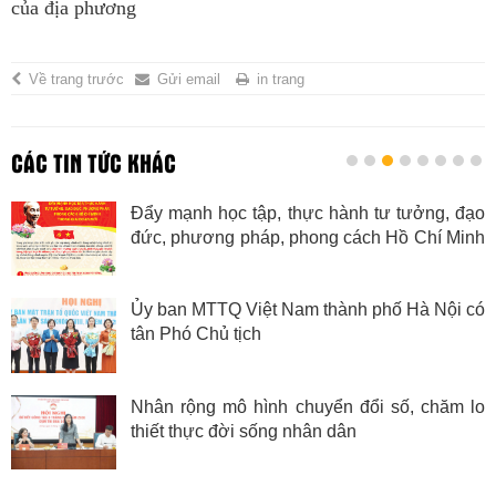
của địa phương
Về trang trước
Gửi email
in trang
CÁC TIN TỨC KHÁC
hực hành tư tưởng, đạo
Các hội quần chúng
hong cách Hồ Chí Minh
máy, đẩy mạnh chuyể
m thành phố Hà Nội có
Kỳ họp thường lệ 
thành phố Hà Nội ch
dân sinh
huyển đổi số, chăm lo
Bí thư Thành ủy Hà
nhân dân
Xây dựng hệ thống M
vững mạnh, gần dân, 