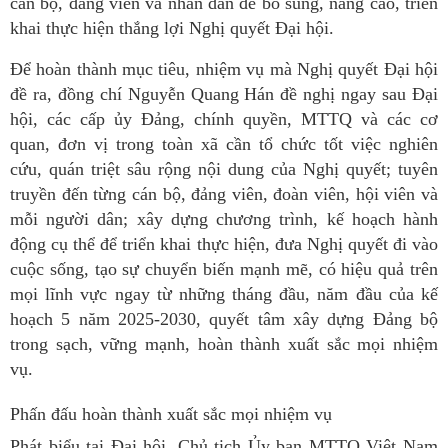
cán bộ, đảng viên và nhân dân để bổ sung, nâng cao, triển
khai thực hiện thắng lợi Nghị quyết Đại hội.
Để hoàn thành mục tiêu, nhiệm vụ mà Nghị quyết Đại hội
đề ra, đồng chí Nguyễn Quang Hán đề nghị ngay sau Đại
hội, các cấp ủy Đảng, chính quyền, MTTQ và các cơ
quan, đơn vị trong toàn xã cần tổ chức tốt việc nghiên
cứu, quán triệt sâu rộng nội dung của Nghị quyết; tuyên
truyền đến từng cán bộ, đảng viên, đoàn viên, hội viên và
mỗi người dân; xây dựng chương trình, kế hoạch hành
động cụ thể để triển khai thực hiện, đưa Nghị quyết đi vào
cuộc sống, tạo sự chuyển biến mạnh mẽ, có hiệu quả trên
mọi lĩnh vực ngay từ những tháng đầu, năm đầu của kế
hoạch 5 năm 2025-2030, quyết tâm xây dựng Đảng bộ
trong sạch, vững mạnh, hoàn thành xuất sắc mọi nhiệm
vụ.
Phấn đấu hoàn thành xuất sắc mọi nhiệm vụ
Phát biểu tại Đại hội, Chủ tịch Ủy ban MTTQ Việt Nam