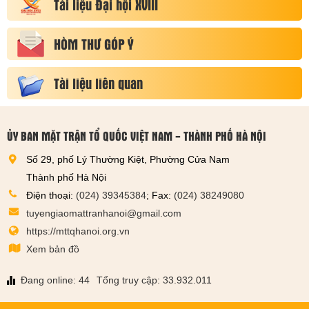
Tài liệu Đại hội XVIII
HÒM THƯ GÓP Ý
Tài liệu liên quan
ỦY BAN MẶT TRẬN TỔ QUỐC VIỆT NAM - THÀNH PHỐ HÀ NỘI
Số 29, phố Lý Thường Kiệt, Phường Cửa Nam
Thành phố Hà Nội
Điện thoại:
(024) 39345384
; Fax:
(024) 38249080
tuyengiaomattranhanoi@gmail.com
https://mttqhanoi.org.vn
Xem bản đồ
Đang online: 44
Tổng truy cập: 33.932.011