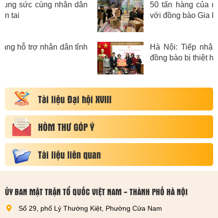
ân
50 tấn hàng của người dân Thủ đô sẽ đ
với đồng bào Gia Lai bị thiệt hại do mưa lũ
nh
Hà Nội: Tiếp nhận hơn 22 tỷ đồng ủng 
đồng bào bị thiệt hại do mưa, lũ gây ra
Tài liệu Đại hội XVIII
HÒM THƯ GÓP Ý
Tài liệu liên quan
ỦY BAN MẶT TRẬN TỔ QUỐC VIỆT NAM - THÀNH PHỐ HÀ NỘI
Số 29, phố Lý Thường Kiệt, Phường Cửa Nam