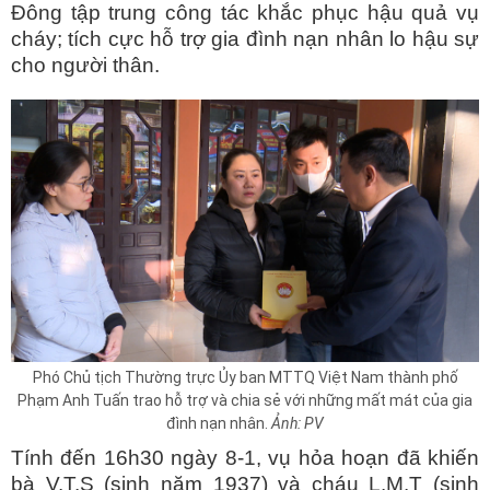
Đông tập trung công tác khắc phục hậu quả vụ
cháy; tích cực hỗ trợ gia đình nạn nhân lo hậu sự
cho người thân.
Phó Chủ tịch Thường trực Ủy ban MTTQ Việt Nam thành phố
Phạm Anh Tuấn trao hỗ trợ và chia sẻ với những mất mát của gia
đình nạn nhân.
Ảnh: PV
Tính đến 16h30 ngày 8-1, vụ hỏa hoạn đã khiến
bà V.T.S (sinh năm 1937) và cháu L.M.T (sinh