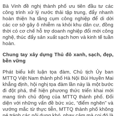
Bà Vinh đề nghị thành phố ưu tiên đầu tư các
công trình xử lý nước thải tập trung, đẩy nhanh
hoàn thiện hạ tầng cụm công nghiệp để di dời
các cơ sở gây ô nhiễm ra khỏi khu dân cư, đồng
thời có cơ chế hỗ trợ doanh nghiệp đổi mới công
nghệ, thúc đẩy sản xuất sạch hơn và kinh tế tuần
hoàn.
Chung tay xây dựng Thủ đô xanh, sạch, đẹp,
bền vững
Phát biểu kết luận tọa đàm, Chủ tịch Ủy ban
MTTQ Việt Nam thành phố Hà Nội Bùi Huyền Mai
khẳng định, hội nghị tọa đàm lần này là một bước
đi đột phá, thể hiện phương thức triển khai mới
mang tính chủ động của MTTQ thành phố. Đối
diện với những vấn đề bức xúc, “điểm nghẽn” và
vướng mắc từ thực tiễn, MTTQ thành phố không
né tránh các nội dung khó, nhạy cảm mà coi đó là