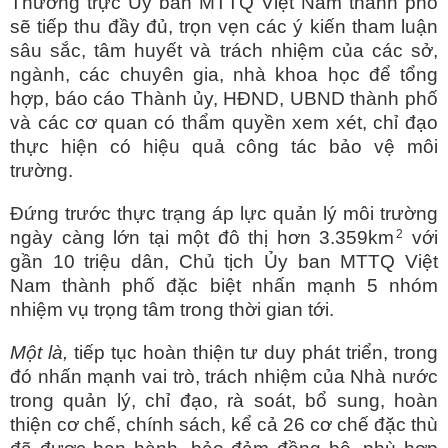
Thường trực Ủy ban MTTQ Việt Nam thành phố
sẽ tiếp thu đầy đủ, trọn vẹn các ý kiến tham luận
sâu sắc, tâm huyết và trách nhiệm của các sở,
ngành, các chuyên gia, nhà khoa học để tổng
hợp, báo cáo Thành ủy, HĐND, UBND thành phố
và các cơ quan có thẩm quyền xem xét, chỉ đạo
thực hiện có hiệu quả công tác bảo vệ môi
trường.
Đứng trước thực trạng áp lực quản lý môi trường
2
ngày càng lớn tại một đô thị hơn 3.359km
với
gần 10 triệu dân, Chủ tịch Ủy ban MTTQ Việt
Nam thành phố đặc biệt nhấn mạnh 5 nhóm
nhiệm vụ trọng tâm trong thời gian tới.
Một là,
tiếp tục hoàn thiện tư duy phát triển, trong
đó nhấn mạnh vai trò, trách nhiệm của Nhà nước
trong quản lý, chỉ đạo, rà soát, bổ sung, hoàn
thiện cơ chế, chính sách, kể cả 26 cơ chế đặc thù