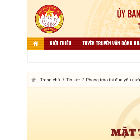
GIỚI THIỆU
TUYÊN TRUYỀN VẬN ĐỘNG NH
LIÊN HỆ
DÂN TỘC, TÔN GIÁO VÀ ĐỐI NGO
THƯ VIỆN ẢNH
KẾT QUẢ BÌNH CHỌN HÀNG VIỆT
Trang chủ
Tin tức
Phong trào thi đua yêu nư