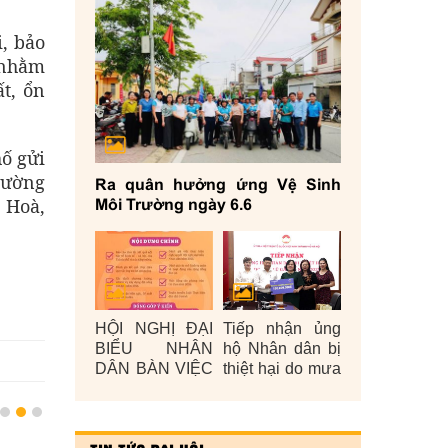
, bảo
 nhằm
t, ổn
hố gửi
hường
Ra quân hưởng ứng Vệ Sinh
h Hoà,
Môi Trường ngày 6.6
HỘI NGHỊ ĐẠI
Tiếp nhận ủng
BIỂU NHÂN
hộ Nhân dân bị
DÂN BÀN VIỆC
thiệt hại do mưa
XÂY DỰNG
lũ gây ra năm
ĐỜI SỐNG
2025
VĂN HÓA Ở