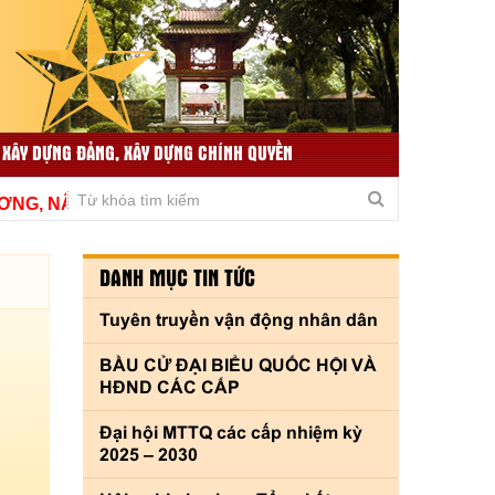
 XÂY DỰNG ĐẢNG, XÂY DỰNG CHÍNH QUYỀN
TIN TỨC LIÊN QUAN
THƯ VIỆN VIDEO
 NÂNG CAO CHẤT LƯỢNG, THÍCH ỨNG KỊP THỜI VÌ THỦ
DANH MỤC TIN TỨC
Tuyên truyền vận động nhân dân
BẦU CỬ ĐẠI BIỂU QUỐC HỘI VÀ
HĐND CÁC CẤP
Đại hội MTTQ các cấp nhiệm kỳ
2025 – 2030