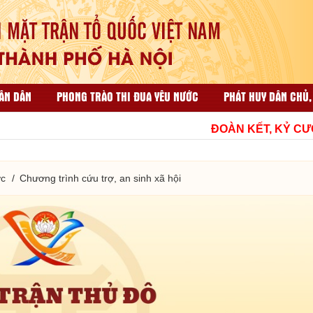
ÂN DÂN
PHONG TRÀO THI ĐUA YÊU NƯỚC
PHÁT HUY DÂN CHỦ,
ẠI NHÂN DÂN
CÔNG TÁC TỔ CHỨC VÀ THI ĐUA KHEN THƯỞNG
ĐOÀN KẾT, KỶ CƯƠNG,
HỘP THƯ GÓP Ý
TÀI LIỆU LIÊN QUAN
ớc
Chương trình cứu trợ, an sinh xã hội