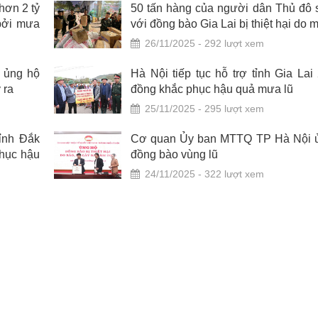
hơn 2 tỷ
50 tấn hàng của người dân Thủ đô 
 bởi mưa
với đồng bào Gia Lai bị thiệt hại do 
26/11/2025 - 292 lượt xem
g ủng hộ
Hà Nội tiếp tục hỗ trợ tỉnh Gia Lai
 ra
đồng khắc phục hậu quả mưa lũ
25/11/2025 - 295 lượt xem
tỉnh Đắk
Cơ quan Ủy ban MTTQ TP Hà Nội 
hục hậu
đồng bào vùng lũ
24/11/2025 - 322 lượt xem