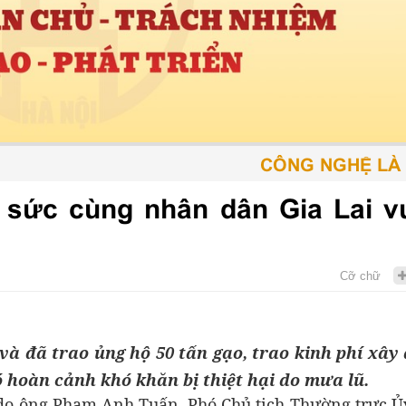
CÔNG NGHỆ LÀ PHƯ
g sức cùng nhân dân Gia Lai v
Cỡ chữ
 và đã trao ủng hộ 50 tấn gạo, trao kinh phí xây
 hoàn cảnh khó khăn bị thiệt hại do mưa lũ.
 do ông Phạm Anh Tuấn, Phó Chủ tịch Thường trực Ủ