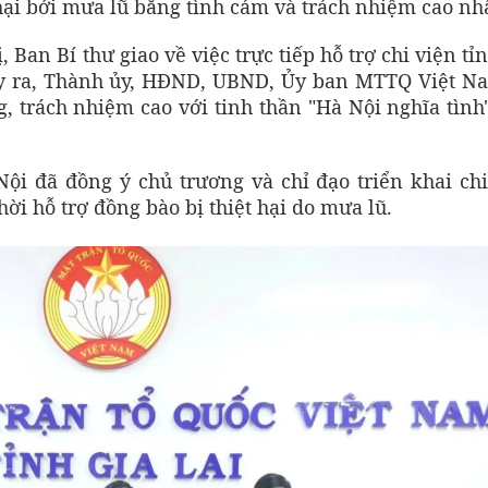
hại bởi mưa lũ bằng tình cảm và trách nhiệm cao nhấ
 Ban Bí thư giao về việc trực tiếp hỗ trợ chi viện tỉ
ây ra, Thành ủy, HĐND, UBND, Ủy ban MTTQ Việt N
 trách nhiệm cao với tinh thần "Hà Nội nghĩa tình
ội đã đồng ý chủ trương và chỉ đạo triển khai chi
hời hỗ trợ đồng bào bị thiệt hại do mưa lũ.