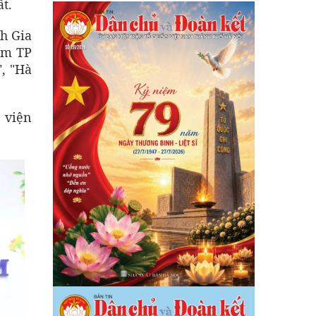
t.
nh Gia
am TP
", "Hà
 viện