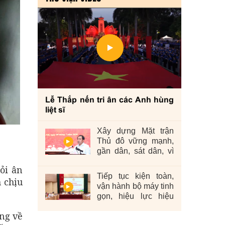
Lễ Thắp nến tri ân các Anh hùng
liệt sĩ
Xây dựng Mặt trận
Thủ đô vững mạnh,
gần dân, sát dân, vì
nhân dân
ỏi ân
Tiếp tục kiện toàn,
h chịu
vận hành bộ máy tinh
gọn, hiệu lực hiệu
quả
ng về