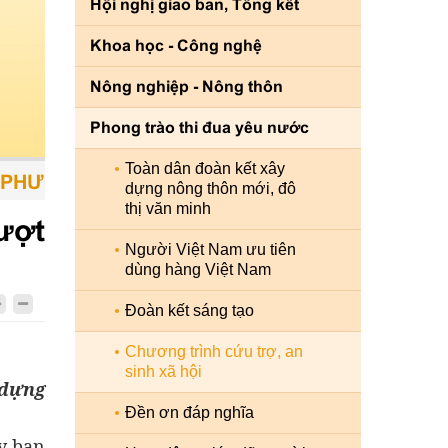
Hội nghị giao ban, Tổng kết
Khoa học - Công nghệ
Nông nghiệp - Nông thôn
Phong trào thi đua yêu nước
Toàn dân đoàn kết xây
ƠNG TIỆN - CON NGƯỜI LÀ TRUNG TÂM - SỨ
dựng nông thôn mới, đô
thị văn minh
ượt
Người Việt Nam ưu tiên
dùng hàng Việt Nam
Đoàn kết sáng tạo
Chương trình cứu trợ, an
sinh xã hội
 dựng
Đền ơn đáp nghĩa
y ban