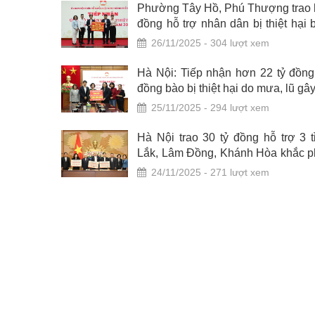
am TP Hà
Phường Tây Hồ, Phú Thượng trao 
 viên các
đồng hỗ trợ nhân dân bị thiệt hại
ai
lũ
26/11/2025 - 304 lượt xem
ấm Thánh
Hà Nội: Tiếp nhận hơn 22 tỷ đồn
đồng bào bị thiệt hại do mưa, lũ gây
25/11/2025 - 294 lượt xem
 nhân dân
Hà Nội trao 30 tỷ đồng hỗ trợ 3 
Lắk, Lâm Đồng, Khánh Hòa khắc p
quả mưa lũ
24/11/2025 - 271 lượt xem