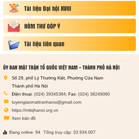
Tài liệu Đại hội XVIII
HÒM THƯ GÓP Ý
Tài liệu liên quan
ỦY BAN MẶT TRẬN TỔ QUỐC VIỆT NAM - THÀNH PHỐ HÀ NỘI
Số 29, phố Lý Thường Kiệt, Phường Cửa Nam
Thành phố Hà Nội
Điện thoại:
(024) 39345384
; Fax:
(024) 38249080
tuyengiaomattranhanoi@gmail.com
https://mttqhanoi.org.vn
Xem bản đồ
Đang online: 94
Tổng truy cập: 33.934.007