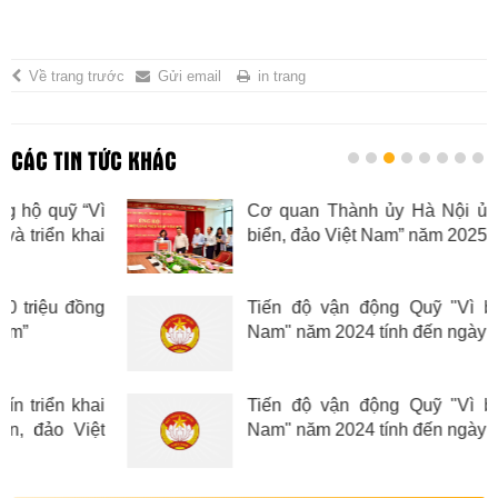
Về trang trước
Gửi email
in trang
CÁC TIN TỨC KHÁC
ì
Cơ quan Thành ủy Hà Nội ủng hộ Quỹ “V
ai
biển, đảo Việt Nam” năm 2025
ân
ịa
g
Tiến độ vận động Quỹ "Vì biển, đảo Việ
Nam" năm 2024 tính đến ngày 16/5/2024
i
Tiến độ vận động Quỹ "Vì biển, đảo Việ
t
Nam" năm 2024 tính đến ngày 03/05/2024