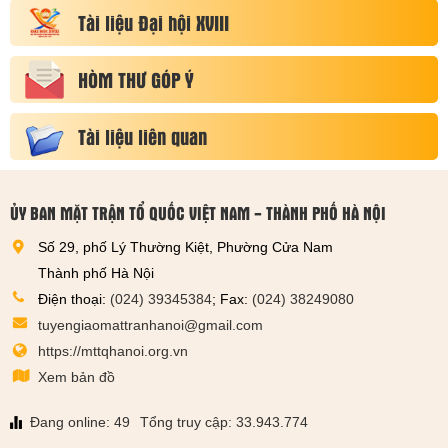
Tài liệu Đại hội XVIII
HÒM THƯ GÓP Ý
Tài liệu liên quan
ỦY BAN MẶT TRẬN TỔ QUỐC VIỆT NAM - THÀNH PHỐ HÀ NỘI
Số 29, phố Lý Thường Kiệt, Phường Cửa Nam
Thành phố Hà Nội
Điện thoại:
(024) 39345384
; Fax:
(024) 38249080
tuyengiaomattranhanoi@gmail.com
https://mttqhanoi.org.vn
Xem bản đồ
Đang online: 49
Tổng truy cập: 33.943.774