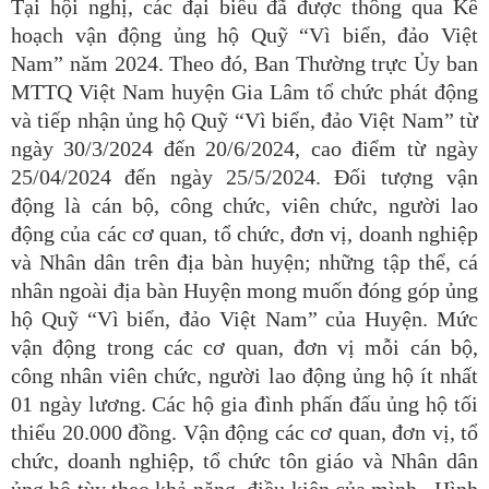
Tại hội nghị, các đại biểu đã được thông qua Kế
hoạch vận động ủng hộ Quỹ “Vì biển, đảo Việt
Nam” năm 2024. Theo đó, Ban Thường trực Ủy ban
MTTQ Việt Nam huyện Gia Lâm tổ chức phát động
và tiếp nhận ủng hộ Quỹ “Vì biển, đảo Việt Nam” từ
ngày 30/3/2024 đến 20/6/2024, cao điểm từ ngày
25/04/2024 đến ngày 25/5/2024. Đối tượng vận
động là cán bộ, công chức, viên chức, người lao
động của các cơ quan, tổ chức, đơn vị, doanh nghiệp
và Nhân dân trên địa bàn huyện; những tập thể, cá
nhân ngoài địa bàn Huyện mong muốn đóng góp ủng
hộ Quỹ “Vì biển, đảo Việt Nam” của Huyện. Mức
vận động trong các cơ quan, đơn vị mỗi cán bộ,
công nhân viên chức, người lao động ủng hộ ít nhất
01 ngày lương. Các hộ gia đình phấn đấu ủng hộ tối
thiểu 20.000 đồng. Vận động các cơ quan, đơn vị, tổ
chức, doanh nghiệp, tổ chức tôn giáo và Nhân dân
ủng hộ tùy theo khả năng, điều kiện của mình. Hình