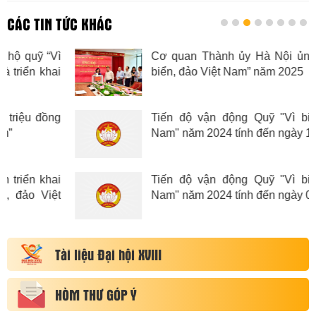
CÁC TIN TỨC KHÁC
ì
Cơ quan Thành ủy Hà Nội ủng hộ Quỹ “V
i
biển, đảo Việt Nam” năm 2025
n
a
g
Tiến độ vận động Quỹ "Vì biển, đảo Việ
Nam" năm 2024 tính đến ngày 16/5/2024
i
Tiến độ vận động Quỹ "Vì biển, đảo Việ
t
Nam" năm 2024 tính đến ngày 03/05/2024
Tài liệu Đại hội XVIII
HÒM THƯ GÓP Ý