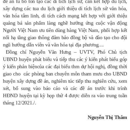
đề án tu bổ tôn tạo các di tích lịch sử, cần kết hợp du lịch,
xây dựng các tua du lịch giới thiệu di tích lịch sử văn hóa,
văn hóa tâm linh, di tích cách mạng kết hợp với giới thiệu
quảng bá sản phẩm làng nghề hưởng ứng cuộc vận động
Người Việt Nam ưu tiên dùng hàng Việt Nam, phối hợp kết
nối hạ tầng giao thông đảm bảo đồng bộ và đào tạo cho đội
ngũ hướng dẫn viên và văn hóa tại địa phương....
Đồng chí Nguyễn Văn Hưng – UVTV, Phó Chủ tịch
UBND huyện phát biểu và tiếp thu các ý kiến phát biểu góp
ý kiến phản biệncủa các đại biểu thm dự hội nghị, đồng thời
giao cho các phòng ban chuyên môn tham mưu cho UBND
huyện xây dựng đề án, nghiêm túc tiếp thu nghiên cứu, xem
xét, bổ sung vào báo cáo và các đề án trước khi trình
HĐND huyện tại kỳ họp thứ 4 được diễn ra vào trung tuần
tháng 12/2021./.
Nguyễn Thị Thắm