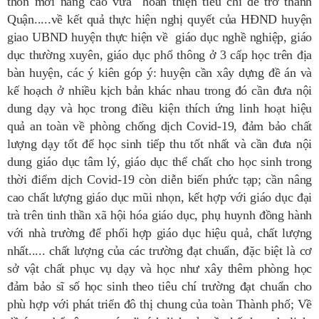
thôn mới nâng cao vừa hoàn thiện tiêu chí để trở thành
Quận.....về kết quả thực hiện nghị quyết của HĐND huyện
giao UBND huyện thực hiện về giáo dục nghề nghiệp, giáo
dục thường xuyên, giáo dục phổ thông ở 3 cấp học trên địa
bàn huyện, các ý kiên góp ý: huyện cần xây dựng đề án và
kế hoạch ở nhiều kịch bản khác nhau trong đó cần đưa nội
dung dạy và học trong điều kiện thích ứng linh hoạt hiệu
quả an toàn về phòng chống dịch Covid-19, đảm bảo chất
lượng dạy tốt để học sinh tiếp thu tốt nhất và cần đưa nội
dung giáo dục tâm lý, giáo dục thể chất cho học sinh trong
thời điểm dịch Covid-19 còn diễn biến phức tạp; cần nâng
cao chất lượng giáo dục mũi nhọn, kết hợp với giáo dục đại
trà trên tinh thần xã hội hóa giáo dục, phụ huynh đồng hành
với nhà trường để phối hợp giáo dục hiệu quả, chất lượng
nhất..... chất lượng của các trường đạt chuẩn, đặc biệt là cơ
sở vật chất phục vụ dạy và học như xây thêm phòng học
đảm bảo sĩ số học sinh theo tiêu chí trường đạt chuẩn cho
phù hợp với phát triển đô thị chung của toàn Thành phố; Về