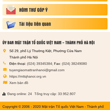
HÒM THƯ GÓP Ý
Tài liệu liên quan
ỦY BAN MẶT TRẬN TỔ QUỐC VIỆT NAM - THÀNH PHỐ HÀ NỘI
Số 29, phố Lý Thường Kiệt, Phường Cửa Nam
Thành phố Hà Nội
Điện thoại:
(024) 39345384
; Fax:
(024) 38249080
tuyengiaomattranhanoi@gmail.com
https://mttqhanoi.org.vn
Xem bản đồ
Đang online: 24
Tổng truy cập: 33.952.807
Copyright © 2006 - 2020 Mặt trận Tổ quốc Việt Nam - Thành phố