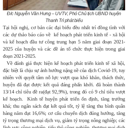
Đ/c Nguyễn Văn Hưng – UVTV, Phó Chủ tịch UBND huyện
Thanh Trì phát biểu
Tại hội nghị, cơ bản các đại biểu đều nhất trí đồng tình với
các dự thảo báo cáo về
kế hoạch phát triển kinh tế - xã hội
và kế hoạch đầu tư công trung hạn 5 năm giai đoạn 2021-
2025 của huyện và các đề án tổ chức thực hiện trong giai
đoạn 2021-2025.
Về đánh giá thực hiện kế hoạch phát triển kinh tế xã hội,
đặc biệt là chịu sự ảnh hưởng nặng nề của dịch Covid-19, tuy
nhiên với quyết tâm
nỗ lực vượt qua khó khăn, thách thức,
huyện đã đạt được kết quả đáng phấn khởi. đã hoàn thành
13/14 chỉ tiêu đề ra(đạt 92,9%), trong đó có 9 chỉ tiêu vượt
kế hoạch. Kinh tế huyện phát triển ổn định, tăng trưởng
khá; thu ngân sách đạt kết quả tốt, tỷ lệ tăng thu bình quân
hàng năm đạt 16,6%; cơ cấu chuyển dịch đúng hướng, tăng
tỷ trọng thương mại dịch vụ, giảm tỷ trọng nông nghiệp; các
lĩnh vực công nghiệp, tiểu thủ công nghiệp, thương mại dịch