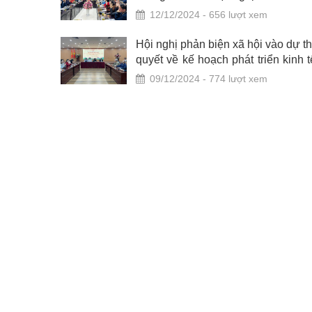
biện xã hội, góp ý báo cáo của U
12/12/2024 - 656 lượt xem
năm 2024
ng đất tại
Hội nghị phản biện xã hội vào dự t
quyết về kế hoạch phát triển kinh t
năm 2025 của quận Cầu Giấy
09/12/2024 - 774 lượt xem