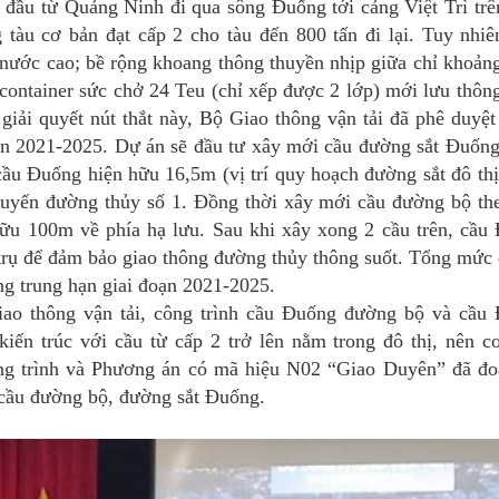
đầu từ Quảng Ninh đi qua sông Đuống tới cảng Việt Trì trê
tàu cơ bản đạt cấp 2 cho tàu đến 800 tấn đi lại. Tuy nhiên
 nước cao; bề rộng khoang thông thuyền nhịp giữa chỉ khoản
ở container sức chở 24 Teu (chỉ xếp được 2 lớp) mới lưu thô
giải quyết nút thắt này, Bộ Giao thông vận tải đã phê duyệt
ạn 2021-2025. Dự án sẽ đầu tư xây mới cầu đường sắt Đuống
ầu Đuống hiện hữu 16,5m (vị trí quy hoạch đường sắt đô thị
tuyến đường thủy số 1. Đồng thời xây mới cầu đường bộ th
ữu 100m về phía hạ lưu. Sau khi xây xong 2 cầu trên, cầu
 trụ để đảm bảo giao thông đường thủy thông suốt. Tổng mức 
ng trung hạn giai đoạn 2021-2025.
iao thông vận tải, công trình cầu Đuống đường bộ và cầu
iến trúc với cầu từ cấp 2 trở lên nằm trong đô thị, nên c
ông trình và Phương án có mã hiệu N02 “Giao Duyên” đã đoạ
 cầu đường bộ, đường sắt Đuống.