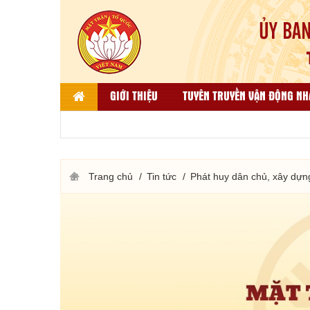
GIỚI THIỆU
TUYÊN TRUYỀN VẬN ĐỘNG NH
LIÊN HỆ
DÂN TỘC, TÔN GIÁO VÀ ĐỐI NGO
THƯ VIỆN ẢNH
KẾT QUẢ BÌNH CHỌN HÀNG VIỆT
Trang chủ
Tin tức
Phát huy dân chủ, xây dựn