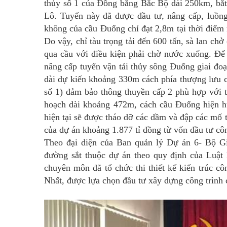
thủy số 1 của Đồng bằng Bắc Bộ dài 250km, bắt 
Lô. Tuyến này đã được đầu tư, nâng cấp, luồng 
không của cầu Đuống chỉ đạt 2,8m tại thời điểm
Do vậy, chỉ tàu trọng tải đến 600 tấn, sà lan ch
qua cầu với điều kiện phải chờ nước xuống. Để 
nâng cấp tuyến vận tải thủy sông Đuống giai đo
dài dự kiến khoảng 330m cách phía thượng lưu c
số 1) đảm bảo thông thuyền cấp 2 phù hợp với 
hoạch dài khoảng 472m, cách cầu Đuống hiện h
hiện tại sẽ được tháo dỡ các dầm và đập các mố
của dự án khoảng 1.877 tỉ đồng từ vốn đầu tư cô
Theo đại diện của Ban quản lý Dự án 6- Bộ G
đường sắt thuộc dự án theo quy định của Luật k
chuyên môn đã tổ chức thi thiết kế kiến trúc c
Nhất, được lựa chọn đầu tư xây dựng công trình