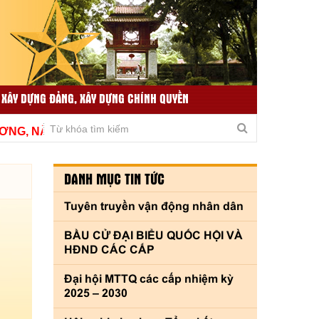
 XÂY DỰNG ĐẢNG, XÂY DỰNG CHÍNH QUYỀN
TIN TỨC LIÊN QUAN
THƯ VIỆN VIDEO
, NÂNG CAO CHẤT LƯỢNG, THÍCH ỨNG KỊP THỜI VÌ THỦ
DANH MỤC TIN TỨC
Tuyên truyền vận động nhân dân
BẦU CỬ ĐẠI BIỂU QUỐC HỘI VÀ
HĐND CÁC CẤP
Đại hội MTTQ các cấp nhiệm kỳ
2025 – 2030