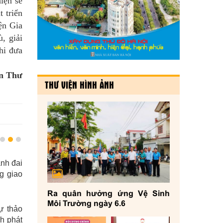
iện sẽ
 triển
ện Gia
, giải
hi đưa
n Thư
THƯ VIỆN HÌNH ẢNH
nh đai
Phản biện việc áp dụng biện pháp 
g giao
cung cấp dịch vụ điện, nước
15/11/2024 - 596 lượt xem
Ra quân hưởng ứng Vệ Sinh
Môi Trường ngày 6.6
ự thảo
Ủy ban MTTQ Việt Nam huyện Hoài Đ
h phát
chức hội nghị phản biện xã hội, đóng 