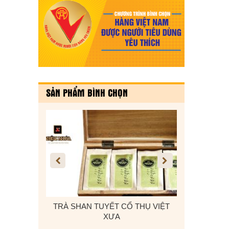
SẢN PHẨM BÌNH CHỌN
 Ô TÔ, DÂY
TRÀ SHAN TUYẾT CỔ THỤ VIỆT
KẸO VỪNG T
 CADI-SUN
XƯA