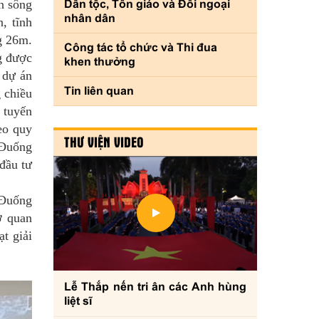
n sông
Dân tộc, Tôn giáo và Đối ngoại
nhân dân
, tĩnh
g 26m.
Công tác tổ chức và Thi đua
ng được
khen thưởng
 dự án
Tin liên quan
 chiều
 tuyến
eo quy
THƯ VIỆN VIDEO
 Đuống
đầu tư
 Đuống
ơ quan
t giải
Lễ Thắp nến tri ân các Anh hùng
liệt sĩ