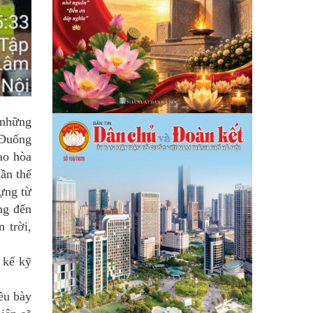
 những
 Đuống
ao hòa
uần thể
ựng từ
ng đến
 trời,
 kế kỹ
ều bày