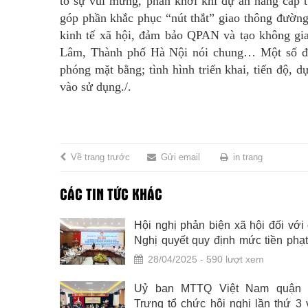
tỏ sự vui mừng, phấn khởi khi dự án nâng cấp t
góp phần khắc phục “nút thắt” giao thông đường 
kinh tế xã hội, đảm bảo QPAN và tạo không gian
Lâm, Thành phố Hà Nội nói chung… Một số đại 
phóng mặt bằng; tình hình triển khai, tiến độ, 
vào sử dụng./.
Về trang trước
Gửi email
in trang
CÁC TIN TỨC KHÁC
vận chuyển
Hội nghị phản biện xã hội đối với
 với chất
Nghị quyết quy định mức tiền phạt
một số hành vi vi phạm hành chí
28/04/2025 - 590 lượt xem
lĩnh vực bảo vệ môi trường trên
thành phố Hà Nội
hữu, quản
Uỷ ban MTTQ Việt Nam quận 
dịch công
Trưng tổ chức hội nghị lần thứ 3