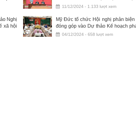
BND quận
triển kinh tế - xã hội năm 2024 và 
11/12/2024 - 1.133 lượt xem
hướng nhiệm vụ năm 2025 của
quận Nam Từ Liêm
hảo Nghị
Mỹ Đức tổ chức Hội nghị phản biện 
ế xã hội
đóng góp vào Dự thảo Kế hoạch phát
kinh tế - xã hội của huyện năm 2025
04/12/2024 - 658 lượt xem