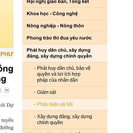
Hội nghị giao ban, Tổng kết
Khoa học - Công nghệ
Nông nghiệp - Nông thôn
Phong trào thi đua yêu nước
Phát huy dân chủ, xây dựng
ƠNG TIỆN - CON NGƯỜI LÀ TRUNG TÂM - S
đảng, xây dựng chính quyền
ồng
Phát huy dân chủ, bảo vệ
quyền và lợi ích hợp
ng
pháp của nhân dân
Giám sát
Phản biện xã hội
với Dự
Xây dựng đảng, xây dựng
 tuyến
chính quyền
 đường