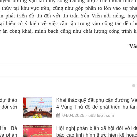
uyến đường vận tải thủy sông Đuống được triển khai thực h
thủy tại khu vực trên, cũng như góp phần to lớn vào sự phát
 phát triển đô thị đối với thị trấn Yên Viên nối riêng, huy
biểu có ý kiến về việc cần tập trung vào công tác đền bù
dự án công khai, minh bạch cũng như chất lượng công trình k
Vâ
 dự thảo
Khai thác quỹ đất phụ cận đường Và
 đối với
4 Vùng Thủ đô để phát triển hạ tần
nh trong
thông
04/04/2025 - 583 lượt xem
 địa bàn
Hai Bà
Hội nghị phản biện xã hội đối với d
 và phản
báo cáo tình hình thực hiện kế hoạc