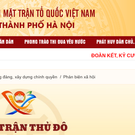
ÂN DÂN
PHONG TRÀO THI ĐUA YÊU NƯỚC
PHÁT HUY DÂN CHỦ,
ẠI NHÂN DÂN
CÔNG TÁC TỔ CHỨC VÀ THI ĐUA KHEN THƯỞNG
ĐOÀN KẾT, KỶ CƯƠNG
HỘP THƯ GÓP Ý
TÀI LIỆU LIÊN QUAN
g đảng, xây dựng chính quyền
Phản biện xã hội