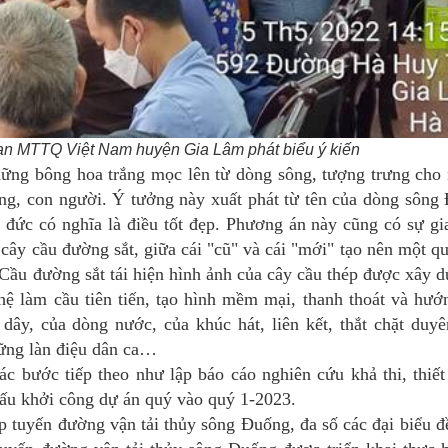
an MTTQ Việt Nam huyện Gia Lâm phát biểu ý kiến
hững bông hoa trắng mọc lên từ dòng sông, tượng trưng cho
sông, con người. Ý tưởng này xuất phát từ tên của dòng sông
, đức có nghĩa là điều tốt đẹp. Phương án này cũng có sự gi
cây cầu đường sắt, giữa cái "cũ" và cái "mới" tạo nên một q
 Cầu đường sắt tái hiện hình ảnh của cây cầu thép được xây d
ệ làm cầu tiên tiến, tạo hình mềm mại, thanh thoát và hướ
dây, của dòng nước, của khúc hát, liên kết, thắt chặt duyên
hững làn điệu dân ca…
ác bước tiếp theo như lập báo cáo nghiên cứu khả thi, thiết
đấu khởi công dự án quý vào quý 1-2023.
p tuyến đường vận tải thủy sông Đuống, đa số các đại biểu đ