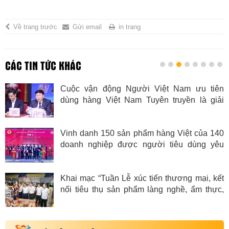
Về trang trước
Gửi email
in trang
CÁC TIN TỨC KHÁC
Cuộc vận động Người Việt Nam ưu tiên
dùng hàng Việt Nam Tuyên truyền là giải
pháp trọng tâm
Vinh danh 150 sản phẩm hàng Việt của 140
doanh nghiệp được người tiêu dùng yêu
thích năm 2023
Khai mạc “Tuần Lễ xúc tiến thương mại, kết
nối tiêu thụ sản phẩm làng nghề, ẩm thực,
hàng thủ công mỹ nghệ và sinh vật cảnh”
quận Nam Từ Liêm năm 2023