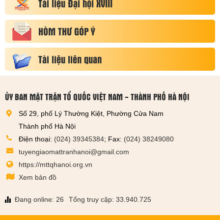
Tài liệu Đại hội XVIII
HÒM THƯ GÓP Ý
Tài liệu liên quan
ỦY BAN MẶT TRẬN TỔ QUỐC VIỆT NAM - THÀNH PHỐ HÀ NỘI
Số 29, phố Lý Thường Kiệt, Phường Cửa Nam
Thành phố Hà Nội
Điện thoại:
(024) 39345384
; Fax:
(024) 38249080
tuyengiaomattranhanoi@gmail.com
https://mttqhanoi.org.vn
Xem bản đồ
Đang online: 26
Tổng truy cập: 33.940.725