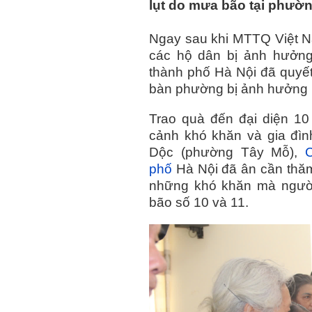
lụt do mưa bão tại phườ
Ngay sau khi MTTQ Việt N
các hộ dân bị ảnh hưởn
thành phố Hà Nội đã quyết 
bàn phường bị ảnh hưởng bở
Trao quà đến đại diện 1
cảnh khó khăn và gia đìn
Dộc (phường Tây Mỗ),
phố
Hà Nội đã ân cần thăm
những khó khăn mà người
bão số 10 và 11.