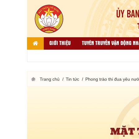
GIỚI THIỆU
TUYÊN TRUYỀN VẬN ĐỘNG NH
LIÊN HỆ
DÂN TỘC, TÔN GIÁO VÀ ĐỐI NGO
THƯ VIỆN ẢNH
KẾT QUẢ BÌNH CHỌN HÀNG VIỆT
Trang chủ
Tin tức
Phong trào thi đua yêu nư