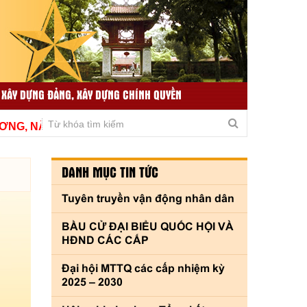
 XÂY DỰNG ĐẢNG, XÂY DỰNG CHÍNH QUYỀN
TIN TỨC LIÊN QUAN
THƯ VIỆN VIDEO
, NÂNG CAO CHẤT LƯỢNG, THÍCH ỨNG KỊP THỜI VÌ TH
DANH MỤC TIN TỨC
Tuyên truyền vận động nhân dân
BẦU CỬ ĐẠI BIỂU QUỐC HỘI VÀ
HĐND CÁC CẤP
Đại hội MTTQ các cấp nhiệm kỳ
2025 – 2030