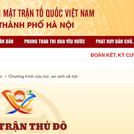
ÂN DÂN
PHONG TRÀO THI ĐUA YÊU NƯỚC
PHÁT HUY DÂN CHỦ,
ẠI NHÂN DÂN
CÔNG TÁC TỔ CHỨC VÀ THI ĐUA KHEN THƯỞNG
ĐOÀN KẾT, KỶ CƯƠNG
HỘP THƯ GÓP Ý
TÀI LIỆU LIÊN QUAN
ớc
Chương trình cứu trợ, an sinh xã hội