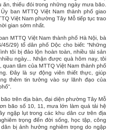
iếu ăn, thiếu đói trong những ngày mưa bão.
i, Ủy ban MTTQ Việt Nam thành phố giao
TTQ Việt Nam phường Tây Mỗ tiếp tục trao
hời gian sớm nhất.
ban MTTQ Việt Nam thành phố Hà Nội, bà
/45/29) tổ dân phố Dộc cho biết: “Những
nh tôi bị đảo lộn hoàn toàn, nhiều tài sản
nhiều ngày... Nhận được quà hôm nay, tôi
, quan tâm của MTTQ Việt Nam thành phố
. Đây là sự động viên thiết thực, giúp
ng thêm tin tưởng vào sự lãnh đạo của
phố”.
 bão trên địa bàn, đại diện phường Tây Mỗ
ơn bão số 10, 11, mưa lớn làm quá tải hệ
ây ngập lụt trong các khu dân cư trên địa
hiêm trọng đến đời sống, học tập, công
 dân bị ảnh hưởng nghiêm trọng do ngập