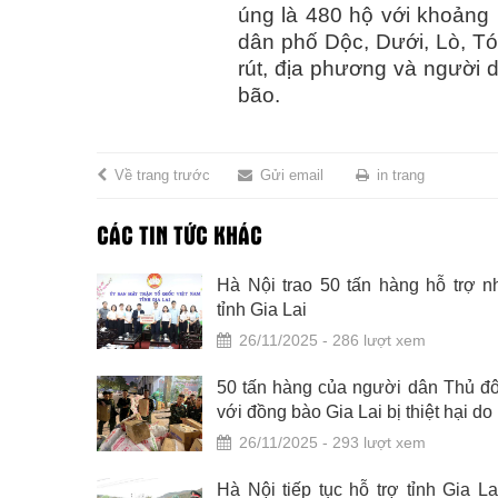
úng là 480 hộ với khoảng 
dân phố Dộc, Dưới, Lò, T
rút, địa phương và người
bão.
Về trang trước
Gửi email
in trang
CÁC TIN TỨC KHÁC
am TP Hà
Hà Nội trao 50 tấn hàng hỗ trợ 
 viên các
tỉnh Gia Lai
ai
26/11/2025 - 286 lượt xem
ấm Thánh
50 tấn hàng của người dân Thủ đ
với đồng bào Gia Lai bị thiệt hại do
26/11/2025 - 293 lượt xem
cùng nhân
Hà Nội tiếp tục hỗ trợ tỉnh Gia La