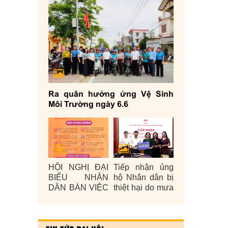
Ra quân hưởng ứng Vệ Sinh
Môi Trường ngày 6.6
HỘI NGHỊ ĐẠI
Tiếp nhận ủng
BIỂU NHÂN
hộ Nhân dân bị
DÂN BÀN VIỆC
thiệt hại do mưa
XÂY DỰNG
lũ gây ra năm
ĐỜI SỐNG
2025
VĂN HÓA Ở