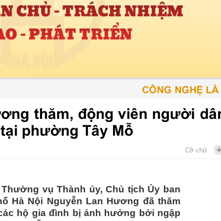
CÔNG NGHỆ LÀ PHƯ
ơng thăm, động viên người dân
 tại phường Tây Mỗ
Cỡ chữ
 Thường vụ Thành ủy, Chủ tịch Ủy ban
hố Hà Nội Nguyễn Lan Hương đã thăm
 các hộ gia đình bị ảnh hưởng bởi ngập