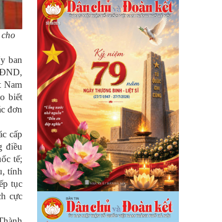
 cho
Ủy ban
 HĐND,
t Nam
 biết
ác đơn
ác cấp
g điều
ốc tế;
, tính
ếp tục
ch cực
 Thành