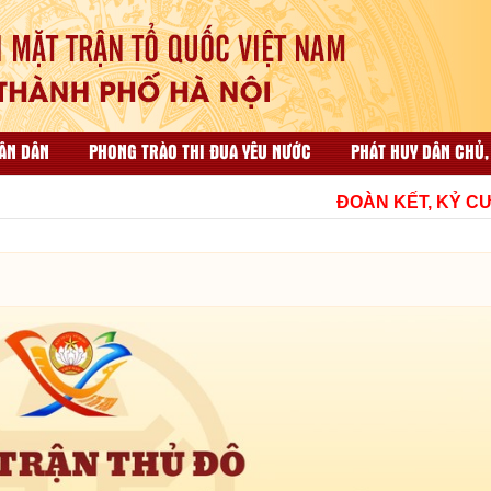
ÂN DÂN
PHONG TRÀO THI ĐUA YÊU NƯỚC
PHÁT HUY DÂN CHỦ,
ẠI NHÂN DÂN
CÔNG TÁC TỔ CHỨC VÀ THI ĐUA KHEN THƯỞNG
ĐOÀN KẾT, KỶ CƯƠNG
HỘP THƯ GÓP Ý
TÀI LIỆU LIÊN QUAN