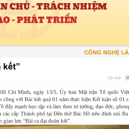
CÔNG NGHỆ LÀ PH
 kết”
Cỡ chữ
Hồ Chí Minh, ngày 13/5, Ủy ban Mặt trận Tổ quốc Vi
 công với Bác kết quả 01 năm thực hiện Kết luận số 01 
 “Về đẩy mạnh học tập và làm theo tư tưởng, đạo đức, phon
m
các cấp Thành phố tại Đền thờ Bác Hồ trên đỉnh núi Ba
 giao lưu “Bài ca đại đoàn kết”.