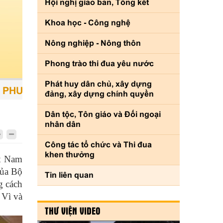
Hội nghị giao ban, Tổng kết
Khoa học - Công nghệ
Nông nghiệp - Nông thôn
Phong trào thi đua yêu nước
Phát huy dân chủ, xây dựng
ƯƠNG TIỆN - CON NGƯỜI LÀ TRUNG TÂM - S
đảng, xây dựng chính quyền
Dân tộc, Tôn giáo và Đối ngoại
nhân dân
Công tác tổ chức và Thi đua
khen thưởng
ệt Nam
của Bộ
Tin liên quan
g cách
 Vì và
THƯ VIỆN VIDEO