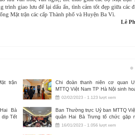
rình giao lưu để lại dấu ấn, tình cảm tốt đẹp giữa các đ
 thống Mặt trận các cấp Thành phố và Huyện Ba Vì.
Lê P
t trận
Chi đoàn thanh niên cơ quan U
MTTQ Việt Nam TP Hà Nội sinh hoạ
dục truyền thống nhân dịp kỷ niệm 
02/02/2023 - 1.123 lượt xem
Ngày thành lập Đảng Cộng sản Việt
Hai Bà
Ban Thường trực Uỷ ban MTTQ Vi
 dịp Tết
quận Hai Bà Trưng tổ chức gặp 
chúc Tết Quý Mão Chủ tịch Ủy ba
16/01/2023 - 1.056 lượt xem
Việt Nam 18 phường