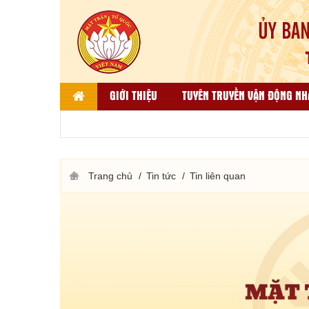
GIỚI THIỆU
TUYÊN TRUYỀN VẬN ĐỘNG NH
LIÊN HỆ
DÂN TỘC, TÔN GIÁO VÀ ĐỐI NGO
THƯ VIỆN ẢNH
KẾT QUẢ BÌNH CHỌN HÀNG VIỆT
Trang chủ
Tin tức
Tin liên quan