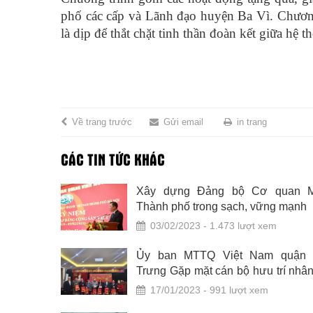
phố các cấp và Lãnh đạo huyện Ba Vì. Chương t
là dịp để thắt chặt tinh thần đoàn kết giữa hệ
Về trang trước
Gửi email
in trang
CÁC TIN TỨC KHÁC
n các dịch
Xây dựng Đảng bộ Cơ quan Mặ
p ứng nhu
Thành phố trong sạch, vững mạnh
03/02/2023 - 1.473 lượt xem
TTQ Việt
Ủy ban MTTQ Việt Nam quận 
i nghị kỷ
Trưng Gặp mặt cán bộ hưu trí nhân
 nữ, 1983
nguyên đán Quý Mão 2023
17/01/2023 - 991 lượt xem
g.