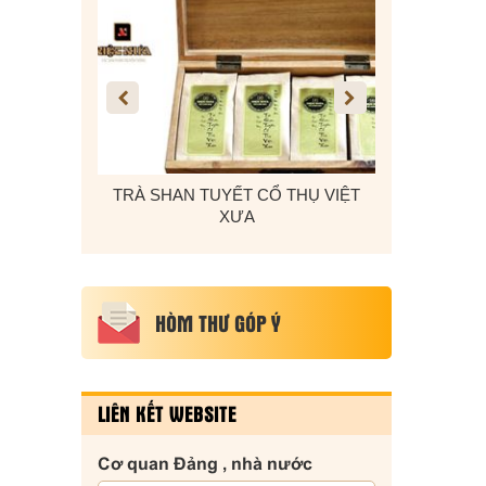
 Ô TÔ, DÂY
TRÀ SHAN TUYẾT CỔ THỤ VIỆT
KẸO VỪNG T
 CADI-SUN
XƯA
HÒM THƯ GÓP Ý
LIÊN KẾT WEBSITE
Cơ quan Đảng , nhà nước