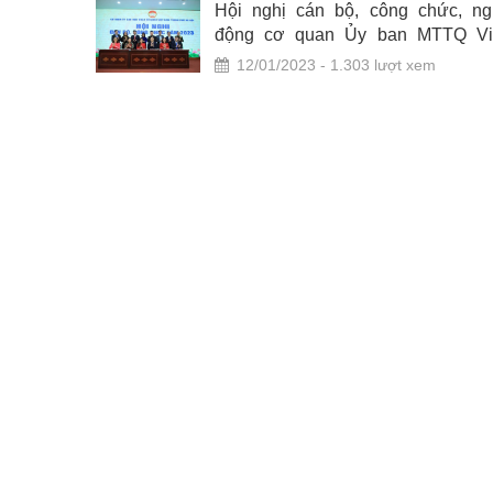
 Thị Minh
Hội nghị cán bộ, công chức, ng
, Trưởng
động cơ quan Ủy ban MTTQ Vi
 Tổng kết
thành phố Hà Nội năm 2023
12/01/2023 - 1.303 lượt xem
m 2022 và