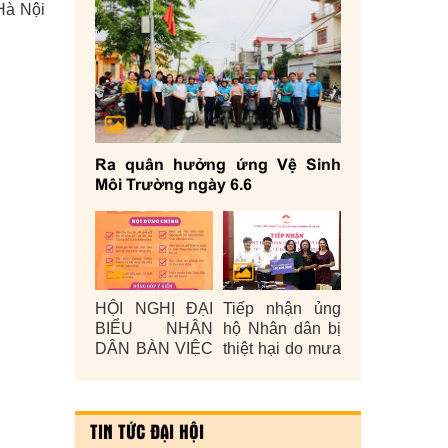
Hà Nội
Yêu cầu khách quan và vai trò của Mặt
Tổ quốc Việt Nam trong bảo vệ, tha
bảo vệ quyền con người, quyền côn
10/09/2022 - 1.781 lượt xem
hiện nay
Ra quân hưởng ứng Vệ Sinh
Môi Trường ngày 6.6
HỘI NGHỊ ĐẠI
Tiếp nhận ủng
BIỂU NHÂN
hộ Nhân dân bị
DÂN BÀN VIỆC
thiệt hại do mưa
XÂY DỰNG
lũ gây ra năm
ĐỜI SỐNG
2025
VĂN HÓA Ở
TIN TỨC ĐẠI HỘI
CƠ SỞ NĂM