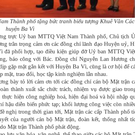
Nam Thành phố tặng bức tranh biểu tượng Khuê Văn Các
huyện Ba Vì
hường trực Uỷ ban MTTQ Việt Nam Thành phố, Chủ tịch 
 trân trọng cảm ơn các đồng chí lãnh đạo Huyện uỷ,
đã phối hợp, tạo điều kiện giúp đỡ Uỷ ban MTTQ Việ
ng, báo công với Bác.
ồng chí
Nguyễn Lan Hương cho
Đ
 dịp gặp mặt gắn kết với Huyện Ba Vì, cũng là cơ hội để c
p mặt, trao đổi, học tập kinh nghiệm lẫn nhau.
 bày tỏ lời cảm ơn tới các đồng chí cán bộ Mặt trận c
oàn thành xuất sắc chức trách, nhiệm vụ được giao tron
h thực hiện công nghiệp hoá, hiện đại hoá và hội nhập qu
hí hậu diễn biến phức tạp; khối lượng công việc còn nhiều
 nghị trong thời gian tới, Mặt trận các cấp Thành phố ti
uyết của người cán bộ Mặt trận, đoàn kết, thống nhất tí
 do Mặt trận Thành phố phát động.
ao lưu văn hóa, văn nghệ, thể thao giữa các bộ Mặt trận