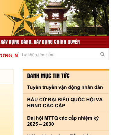
 XÂY DỰNG ĐẢNG, XÂY DỰNG CHÍNH QUYỀN
TIN TỨC LIÊN QUAN
THƯ VIỆN VIDEO
, NÂNG CAO CHẤT LƯỢNG, THÍCH ỨNG KỊP THỜI VÌ TH
DANH MỤC TIN TỨC
Tuyên truyền vận động nhân dân
BẦU CỬ ĐẠI BIỂU QUỐC HỘI VÀ
HĐND CÁC CẤP
Đại hội MTTQ các cấp nhiệm kỳ
2025 – 2030