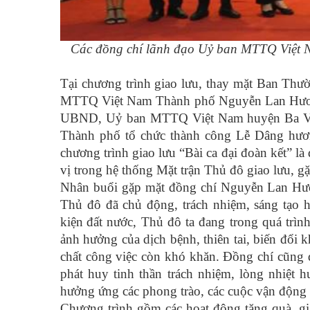
Các đồng chí lãnh đạo Uỷ ban MTTQ Việt 
Tại chương trình giao lưu, thay mặt Ban T
MTTQ Việt Nam Thành phố Nguyễn Lan Hương
UBND, Uỷ ban MTTQ Việt Nam huyện Ba Vì 
Thành phố tổ chức thành công Lễ Dâng hươ
chương trình giao lưu “Bài ca đại đoàn kết” là
vị trong hệ thống Mặt trận Thủ đô giao lưu, gặ
Nhân buổi gặp mặt đồng chí Nguyễn Lan Hương
Thủ đô đã chủ động, trách nhiệm, sáng tạo h
kiện
đất nước, Thủ đô ta đang trong quá trìn
ảnh hưởng của dịch bệnh, thiên tai, biến đổi k
chất công việc còn khó khăn. Đồng chí cũng đề
phát huy tinh thần trách nhiệm, lòng nhiệt h
hưởng ứng các phong trào, các cuộc vận động
Chương trình gồm các hoạt động tặng quà, gi