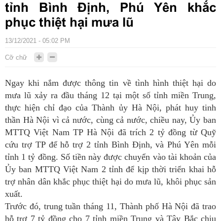
tỉnh Bình Định, Phú Yên khắc
phục thiệt hại mưa lũ
13/12/2021 - 05:02 PM
Cỡ chữ
Ngay khi nắm được thông tin về tình hình thiệt hại do
mưa lũ xảy ra đầu tháng 12 tại một số tỉnh miền Trung,
thực hiện chỉ đạo của Thành ủy Hà Nội, phát huy tinh
thần Hà Nội vì cả nước, cùng cả nước, chiều nay, Ủy ban
MTTQ Việt Nam TP Hà Nội đã trích 2 tỷ đồng từ Quỹ
cứu trợ TP để hỗ trợ 2 tỉnh Bình Định, và Phú Yên mỗi
tỉnh 1 tỷ đồng. Số tiền này được chuyển vào tài khoản của
Ủy ban MTTQ Việt Nam 2 tỉnh để kịp thời triển khai hỗ
trợ nhân dân khắc phục thiệt hại do mưa lũ, khôi phục sản
xuất.
Trước đó, trung tuần tháng 11, Thành phố Hà Nội đã trao
hỗ trợ 7 tỷ đồng cho 7 tỉnh miền Trung và Tây Bắc chịu