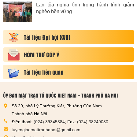
Lan tỏa nghĩa tình trong hành trình giảm
nghèo bền vững
Tài liệu Đại hội XVIII
HÒM THƯ GÓP Ý
Tài liệu liên quan
ỦY BAN MẶT TRẬN TỔ QUỐC VIỆT NAM - THÀNH PHỐ HÀ NỘI
Số 29, phố Lý Thường Kiệt, Phường Cửa Nam
Thành phố Hà Nội
Điện thoại:
(024) 39345384
; Fax:
(024) 38249080
tuyengiaomattranhanoi@gmail.com