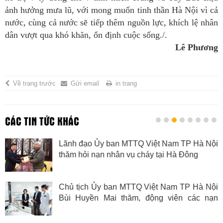
ảnh hưởng mưa lũ, với mong muốn tinh thần Hà Nội vì cả
nước, cùng cả nước sẽ tiếp thêm nguồn lực, khích lệ nhân
dân vượt qua khó khăn, ổn định cuộc sống./.
Lê Phương
Về trang trước
Gửi email
in trang
CÁC TIN TỨC KHÁC
Lãnh đạo Ủy ban MTTQ Việt Nam TP Hà Nội
thăm hỏi nạn nhân vụ cháy tại Hà Đông
Chủ tịch Ủy ban MTTQ Việt Nam TP Hà Nội
Bùi Huyền Mai thăm, động viên các nạn
nhân trong vụ lật xe tại Lào Cai