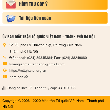
HÒM THƯ GÓP Ý
Tài liệu liên quan
ỦY BAN MẶT TRẬN TỔ QUỐC VIỆT NAM - THÀNH PHỐ HÀ NỘI
Số 29, phố Lý Thường Kiệt, Phường Cửa Nam
Thành phố Hà Nội
Điện thoại:
(024) 39345384
; Fax:
(024) 38249080
tuyengiaomattranhanoi@gmail.com
https://mttqhanoi.org.vn
Xem bản đồ
Đang online: 17
Tổng truy cập: 33.919.068
Copyright © 2006 - 2020 Mặt trận Tổ quốc Việt Nam - Thành phố
Hà Nội