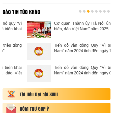
CÁC TIN TỨC KHÁC
“Vì
Cơ quan Thành ủy Hà Nội ủng hộ Quỹ “
hai
biển, đảo Việt Nam” năm 2025
dân
địa
ồng
Tiến độ vận động Quỹ "Vì biển, đảo V
Nam" năm 2024 tính đến ngày 16/5/2024
hai
Tiến độ vận động Quỹ "Vì biển, đảo V
ệt
Nam" năm 2024 tính đến ngày 03/05/2024
Tài liệu Đại hội XVIII
HÒM THƯ GÓP Ý