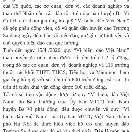
của Tổ quốc, các cơ quan, đơn vị, các doanh nghiệp và
toàn thể Nhân dân các dân tộc trên địa bàn huyện Ba Vì
đã tích cực tham gia ủng hộ quỹ “Vì biển, đảo Việt Nam”
để góp phần động viên, cổ vũ quân dân huyện đảo Trường
Sa đang ngày đêm bảo vệ biển đảo, giữ gìn sự bình yên và
chủ quyền biển đảo của quê hương.
Tính đến ngày 15/4 /2020, quỹ “Vì biển, đảo Việt Nam”
toàn huyện đã tiếp nhận được số tiền trên 1,2 tỷ đồng,
trong đó các cơ quan, đơn vị, doanh nghiệp và 115 trường
thuộc các khối THPT, THCS, Tiểu học và Mầm non tham
gia ủng hộ quỹ với số tiền trên 600 triệu đồng, các xã, thị
trấn đã triển khai vận động được 600 triệu đồng.
Tất cả số tiền vận động được từ quỹ “Vì biển, đảo Việt
Nam” do Ban Thường trực Ủy ban MTTQ Việt Nam
huyện Ba Vì phát động, đều được chuyển về quỹ “Vì
biển, đảo Việt Nam” của Ủy ban MTTQ Việt Nam thành
phố Hà Nội để thực hiện việc hỗ trợ cho huyện đảo
Trường Sa được đầy đủ và kịp thời nhất.
Đây là món quà