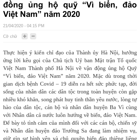
đồng ủng hộ quỹ “Vì biển, đảo
Việt Nam” năm 2020
21/04/2020 - 04:15 PM
Cỡ chữ
Thực hiện ý kiến chỉ đạo của Thành ủy Hà Nội, hưởng
ứng lời kêu gọi của Chủ tịch Uỷ ban Mặt trận Tổ quốc
Việt Nam Thành phố Hà Nội về vận động ủng hộ Quỹ
“Vì biển, đảo Việt Nam” năm 2020
. Mặc dù trong thời
gian dịch bệnh Covid – 19 diễn ra hết sức phức tạp
, đời
sống của nhân dân các dân tộc trong toàn huyện còn gặp
nhiều khó khăn, song phát huy tinh thần yêu nước, lòng tự
hào của dân tộc, cán bộ và nhân dân huyện Ba Vì cùng
với Nhân dân cả nước luôn hướng về biển, đảo Việt Nam.
Để bày tỏ tình cảm của mình đối với các cán bộ, chiến sỹ
và Nhân dân huyện đảo Trường Sa đang làm nhiệm vụ,
giữ gìn sự bình yên và chủ quyền biển đảo thiêng liêng