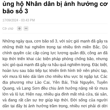
ủng hộ Nhân dân bị ảnh hưởng cơ
bão số 3
17/09/2024 - 03:43 PM
Cỡ chữ
Những ngày qua, cơn bão số 3, với sức gió mạnh đã gây ra
những thiệt hại nghiêm trọng tại nhiều tỉnh miền Bắc. Dù
chính quyền các cấp cùng lực lượng quân đội, công an đã
kịp thời triển khai các biện pháp phòng chống bão, nhưng
sức gió quá mạnh đã gây ra hậu quả nghiêm trọng. Đặc biệt,
hoàn lưu sau bão tiếp tục khiến tình hình trở nên phức tạp,
với mưa lũ kéo dài làm cho nhiều khu vực bị ngập lụt. Các
địa phương như Lào Cai, Yên Bái, Thái Nguyên, Tuyên
Quang, và Lạng Sơn đều chịu ảnh hưởng nặng nề từ mưa
lớn và lũ lụt. Hiện nay, nhiều gia đình mất nhà cửa, tài sản,
và đang rất cần sự trợ giúp kịp thời. Đời sống của người
dân tại đây bị ảnh hưởng trầm trọng, nhiều nơi phải di dời