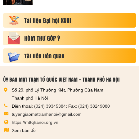
Tài liệu Đại hội XVIII
HÒM THƯ GÓP Ý
Tài liệu liên quan
ỦY BAN MẶT TRẬN TỔ QUỐC VIỆT NAM - THÀNH PHỐ HÀ NỘI
Số 29, phố Lý Thường Kiệt, Phường Cửa Nam
Thành phố Hà Nội
Điện thoại:
(024) 39345384
; Fax:
(024) 38249080
tuyengiaomattranhanoi@gmail.com
https://mttqhanoi.org.vn
Xem bản đồ