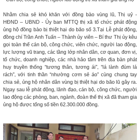
Nhằm chia sẻ khó khăn với đồng bào vùng lũ, Thị uỷ -
HĐND – UBND - Ủy ban MTTQ thị xã tổ chức phát động
ủng hộ đồng bào bị thiệt hại do bão số 3.Tại Lễ phát động,
đồng chí Trần Anh Tuấn – Thành ủy viên – Bí thư Thị ủy kêu
gọi toàn thể cán bộ, công chức, viên chức, người lao động,
lực lượng vũ trang, các tầng lớp nhân dân, cơ quan, đơn vị,
tổ chức, doanh nghiệp, các nhà hảo tâm trên địa bàn phát
huy truyền thống “tương thân, tương ái”, “lá lành đùm lá
rách”, với tinh thần “nhường cơm sẻ áo” cùng chung tay
chia sẻ, ủng hộ nhân dân vùng bị thiệt hại do bão lũ gây ra.
Ngay sau lễ phát động, lãnh đạo, cán bộ, công chức, người
lao động các phòng, ban, ngành, đoàn thể thị xã đã tham gia
ủng hộ được tổng số tiền 62.300.000 đồng.