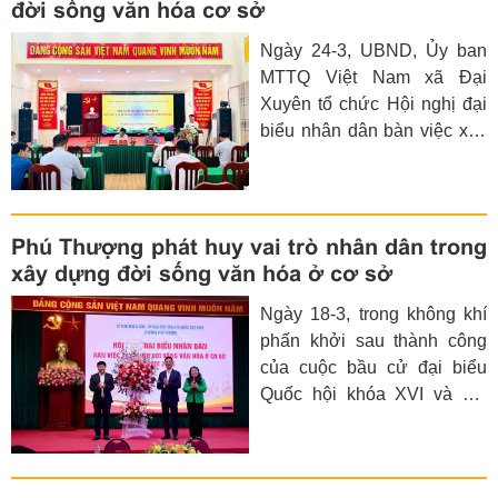
đời sống văn hóa cơ sở
Ngày 24-3, UBND, Ủy ban
MTTQ Việt Nam xã Đại
Xuyên tổ chức Hội nghị đại
biểu nhân dân bàn việc xây
dựng đời sống văn hóa ở cơ
sở năm 2026 với sự tham
gia của đông đảo đại biểu
đại diện các thôn, xóm, khu
Phú Thượng phát huy vai trò nhân dân trong
dân cư trên địa bàn.
xây dựng đời sống văn hóa ở cơ sở
Ngày 18-3, trong không khí
phấn khởi sau thành công
của cuộc bầu cử đại biểu
Quốc hội khóa XVI và đại
biểu Hội đồng nhân dân các
cấp nhiệm kỳ 2026-2031,
UBND phường Phú