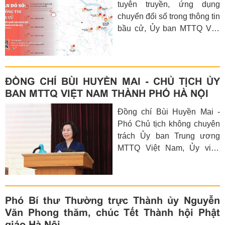
tuyên truyền, ứng dụng
chuyển đổi số trong thông tin
bầu cử, Ủy ban MTTQ Việt
Nam thành phố Hà Nội giới
thiệu Sản phẩm truyền thông
đặc biệt “Bản đồ số thông tin
về bầu cử đại biểu Quốc hội
ĐỒNG CHÍ BÙI HUYỀN MAI - CHỦ TỊCH ỦY
khóa XVI và đại biểu Hội
BAN MTTQ VIỆT NAM THÀNH PHỐ HÀ NỘI
đồng nhân dân thành phố
Đồng chí Bùi Huyền Mai -
Hà Nội nhiệm kỳ 2026 -
Phó Chủ tịch không chuyên
2031”
trách Ủy ban Trung ương
MTTQ Việt Nam, Ủy viên
Ban Thường vụ Thành ủy,
Chủ tịch Ủy ban MTTQ Việt
Nam thành phố Hà Nội.
Đồng chí Bùi Huyền Mai
Phó Bí thư Thường trực Thành ủy Nguyễn
tham gia ứng cử đại biểu
Văn Phong thăm, chúc Tết Thành hội Phật
HĐND thành phố Hà Nội
giáo Hà Nội