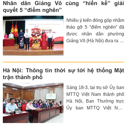
Thượng phối hợp với Ủy
Nhân dân Giảng Võ cùng “hiến kế” giải
ban Mặt trận Tổ quốc
quyết 5 “điểm nghẽn”
(MTTQ) Việt Nam phường tổ
Nhiều ý kiến đóng góp nhằm
chức Hội nghị đại biểu nhân
tháo gỡ 5 “điểm nghẽn” đã
dân bàn việc xây dựng đời
được nhân dân phường
sống văn hóa ở cơ sở năm
Giảng Võ (Hà Nội) đưa ra tại
2026.
hội nghị đại biểu nhân dân
năm 2026.
Hà Nội: Thông tin thời sự tới hệ thống Mặt
trận thành phố
Sáng 18-3, tại trụ sở Ủy ban
MTTQ Việt Nam thành phố
Hà Nội, Ban Thường trực
Ủy ban MTTQ Việt Nam
thành phố tổ chức Hội nghị
thông tin tình hình thời sự