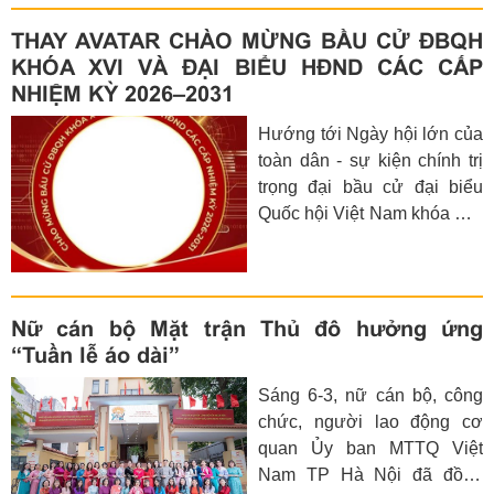
trong nước và quốc tế quý I-
2026.
THAY AVATAR CHÀO MỪNG BẦU CỬ ĐBQH
KHÓA XVI VÀ ĐẠI BIỂU HĐND CÁC CẤP
NHIỆM KỲ 2026–2031
Hướng tới Ngày hội lớn của
toàn dân - sự kiện chính trị
trọng đại bầu cử đại biểu
Quốc hội Việt Nam khóa XVI
và đại biểu Hội đồng nhân
dân các cấp nhiệm kỳ 2026 -
2031 - mỗi cán bộ, đảng
viên và Nhân dân hãy cùng
Nữ cán bộ Mặt trận Thủ đô hưởng ứng
thay khung hình đại diện
“Tuần lễ áo dài”
(avatar) để lan tỏa tinh thần
Sáng 6-3, nữ cán bộ, công
trách nhiệm, niềm tự hào và
chức, người lao động cơ
ý thức công dân.
quan Ủy ban MTTQ Việt
Nam TP Hà Nội đã đồng