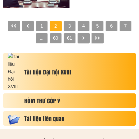
thành phố và Hệ thống
Không gian làm việc số
HanoiWork.
1
2
3
4
5
6
7
...
60
61
Tài liệu Đại hội XVIII
HÒM THƯ GÓP Ý
Tài liệu liên quan