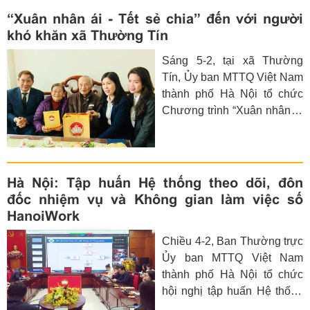
“Xuân nhân ái - Tết sẻ chia” đến với người
khó khăn xã Thường Tín
Sáng 5-2, tại xã Thường
Tín, Ủy ban MTTQ Việt Nam
thành phố Hà Nội tổ chức
Chương trình “Xuân nhân ái
- Tết sẻ chia” nhân dịp Tết
Nguyên đán Bính Ngọ.
Hà Nội: Tập huấn Hệ thống theo dõi, đôn
đốc nhiệm vụ và Không gian làm việc số
HanoiWork
Chiều 4-2, Ban Thường trực
Ủy ban MTTQ Việt Nam
thành phố Hà Nội tổ chức
hội nghị tập huấn Hệ thống
theo dõi, đôn đốc nhiệm vụ