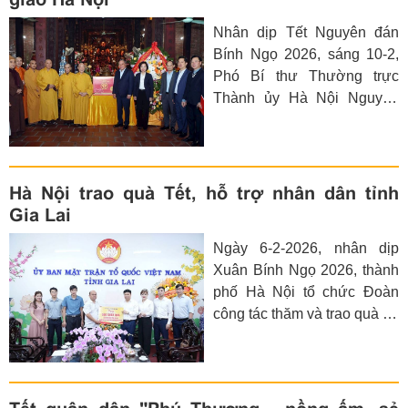
khóa XVII, nhiệm kỳ 2026 -
Nhân dịp Tết Nguyên đán
2031 tại Đơn vị bầu cử số
Bính Ngọ 2026, sáng 10-2,
02, gồm các phường Ba
Phó Bí thư Thường trực
Đình, Ngọc Hà, Giảng Võ.
Thành ủy Hà Nội Nguyễn
Văn Phong đã đến thăm,
chúc Tết Thành hội Phật
giáo Hà Nội tại chùa Bà Đá
(phường Hoàn Kiếm, Hà
Hà Nội trao quà Tết, hỗ trợ nhân dân tỉnh
Nội).
Gia Lai
Ngày 6-2-2026, nhân dịp
Xuân Bính Ngọ 2026, thành
phố Hà Nội tổ chức Đoàn
công tác thăm và trao quà hỗ
trợ nhân dân tỉnh Gia Lai.