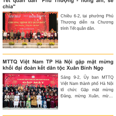
Tết quân dân "Phú Thượng - nồng ấm, sẻ
chia"
Chiều 6-2, tại phường Phú
Thượng diễn ra Chương
trình Tết quân dân.
MTTQ Việt Nam TP Hà Nội gặp mặt mừng
khối đại đoàn kết dân tộc Xuân Bính Ngọ
Sáng 9-2, Ủy ban MTTQ
Việt Nam thành phố Hà Nội
tổ chức Gặp mặt mừng
Đảng, mừng Xuân, mừng
khối đại đoàn kết dân tộc
Xuân Bính Ngọ 2026.