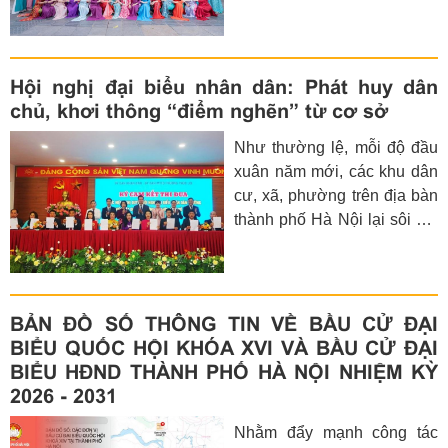
loạt mặc áo dài hưởng ứng
“Tuần lễ áo dài” năm 2026
do Hội Liên hiệp phụ nữ Việt
Nam phát động từ ngày 1
Hội nghị đại biểu nhân dân: Phát huy dân
đến 8-3.
chủ, khơi thông “điểm nghẽn” từ cơ sở
Như thường lệ, mỗi độ đầu
xuân năm mới, các khu dân
cư, xã, phường trên địa bàn
thành phố Hà Nội lại sôi nổi
tổ chức Hội nghị đại biểu
nhân dân bàn việc xây dựng
đời sống văn hóa.
BẢN ĐỒ SỐ THÔNG TIN VỀ BẦU CỬ ĐẠI
BIỂU QUỐC HỘI KHÓA XVI VÀ BẦU CỬ ĐẠI
BIỂU HĐND THÀNH PHỐ HÀ NỘI NHIỆM KỲ
2026 - 2031
Nhằm đẩy mạnh công tác