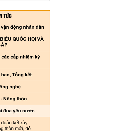
N TỨC
 vận động nhân dân
 BIỂU QUỐC HỘI VÀ
CẤP
 các cấp nhiệm kỳ
 ban, Tổng kết
Công nghệ
- Nông thôn
hi đua yêu nước
 đoàn kết xây
NG TÂM - SỨC MẠNH ĐẠI ĐOÀN KẾT LÀ MỤC 
g thôn mới, đô