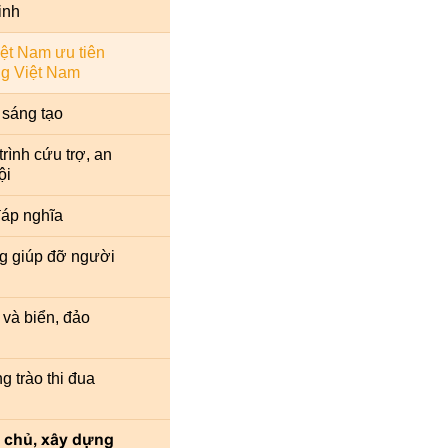
inh
ệt Nam ưu tiên
g Việt Nam
 sáng tạo
rình cứu trợ, an
ội
áp nghĩa
g giúp đỡ người
 và biển, đảo
m
 trào thi đua
 chủ, xây dựng