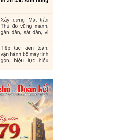
tri ân các Anh hùng
Xây dựng Mặt trận
Thủ đô vững mạnh,
gần dân, sát dân, vì
nhân dân
Tiếp tục kiện toàn,
vận hành bộ máy tinh
gọn, hiệu lực hiệu
quả