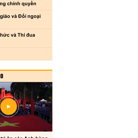
ựng chính quyền
 giáo và Đối ngoại
chức và Thi đua
EO