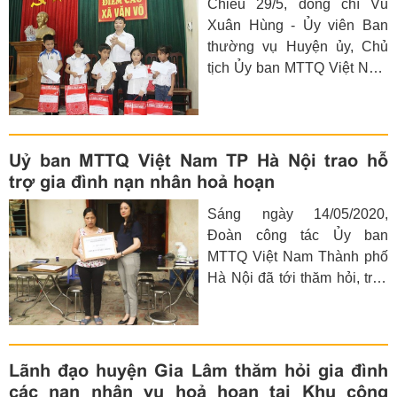
Chiều 29/5, đồng chí Vũ
thăm, tặng quà cơ sở bảo
Xuân Hùng - Ủy viên Ban
trợ xã hội chùa Bồ Đề tại
thường vụ Huyện ủy, Chủ
Chùa Bồ Đề, quận Long
tịch Ủy ban MTTQ Việt Nam
Biên,TP Hà Nội.
huyện; đồng chí Hoàng Minh
Hiến – Phó Chủ tịch UBND
huyện cùng lãnh đạo,
chuyên viên Phòng Lao
Uỷ ban MTTQ Việt Nam TP Hà Nội trao hỗ
động – Thương binh và Xã
trợ gia đình nạn nhân hoả hoạn
hội huyện tới thăm và tặng
Sáng ngày 14/05/2020,
quà 10 trẻ em thuộc hộ
Đoàn công tác Ủy ban
nghèo, cận nghèo tại xã Văn
MTTQ Việt Nam Thành phố
Võ.
Hà Nội đã tới thăm hỏi, trao
hỗ trợ cho các gia đình có
nạn nhân trong vụ hoả hoạn
tại Khu công nghiệp Phú Thị
ngày 06/5 vừa qua
Lãnh đạo huyện Gia Lâm thăm hỏi gia đình
các nạn nhân vụ hoả hoạn tại Khu công