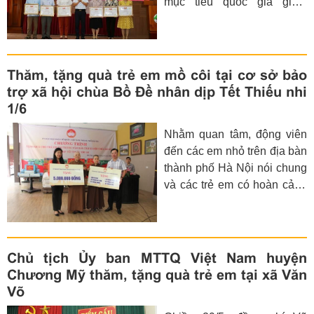
mục tiêu quốc gia giảm
nghèo giai đoạn 2016-2020
và triển khai kế hoạch giảm
nghèo năm 2020. Đồng chí
Nguyễn Đức Phương -
Thăm, tặng quà trẻ em mồ côi tại cơ sở bảo
UVTV, Phó Chủ tịch
trợ xã hội chùa Bồ Đề nhân dịp Tết Thiếu nhi
Thường trực UBND huyện
1/6
chủ trì hội nghị.
Nhằm quan tâm, động viên
đến các em nhỏ trên địa bàn
thành phố Hà Nội nói chung
và các trẻ em có hoàn cảnh
khó khăn, khuyết tật, mồ côi
nói riêng, nhân dịp Tết Thiếu
nhi 1/6, chiều 31/5, Ủy viên
Ban Thường vụ Thành ủy,
Chủ tịch Ủy ban MTTQ Việt Nam huyện
Chủ tịch Ủy ban MTTQ Việt
Chương Mỹ thăm, tặng quà trẻ em tại xã Văn
Nam thành phố Hà Nội
Võ
Nguyễn Lan Hương đã đến