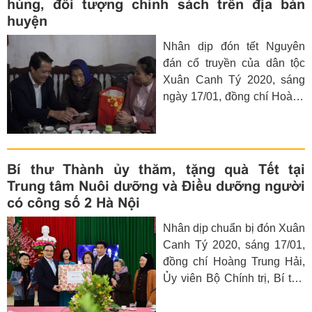
hùng, đối tượng chính sách trên địa bàn
tường rào sân bay Miếu
huyện
Môn, xã Đồng Tâm, huyện
Nhân dịp đón tết Nguyên
Mỹ Đức.
đán cổ truyền của dân tộc
Xuân Canh Tý 2020, sáng
ngày 17/01, đồng chí Hoàng
Trọng Quyết – UVTV Thành
ủy, Chủ nhiệm Uỷ ban Kiểm
tra Thành ủy
Bí thư Thành ủy thăm, tặng quà Tết tại
Trung tâm Nuôi dưỡng và Điều dưỡng người
có công số 2 Hà Nội
Nhân dịp chuẩn bị đón Xuân
Canh Tý 2020, sáng 17/01,
đồng chí Hoàng Trung Hải,
Ủy viên Bộ Chính trị, Bí thư
Thành ủy, Trưởng đoàn Đại
biểu Quốc hội thành phố Hà