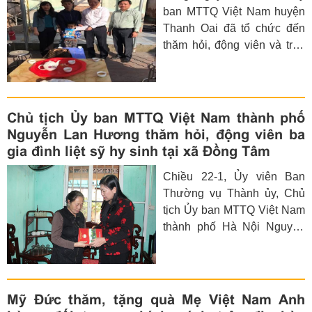
ban MTTQ Việt Nam huyện
Thanh Oai đã tổ chức đến
thăm hỏi, động viên và trao
số tiền 10 triệu đồng cho gia
đình anh Nguyễn Văn Mạnh
xóm An Lạc, thôn Đàn Viên,
xã Cao Viên.
Chủ tịch Ủy ban MTTQ Việt Nam thành phố
Nguyễn Lan Hương thăm hỏi, động viên ba
gia đình liệt sỹ hy sinh tại xã Đồng Tâm
Chiều 22-1, Ủy viên Ban
Thường vụ Thành ủy, Chủ
tịch Ủy ban MTTQ Việt Nam
thành phố Hà Nội Nguyễn
Lan Hương đi thăm ba gia
đình cán bộ, chiến sĩ công
an hy sinh trong khi thực
hiện nhiệm vụ bảo vệ các
Mỹ Đức thăm, tặng quà Mẹ Việt Nam Anh
mục tiêu khu vực thi công