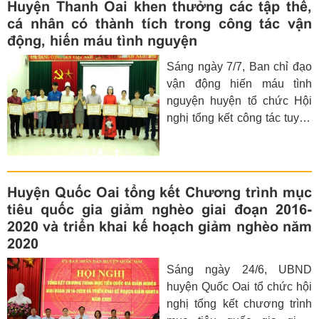
Huyện Thanh Oai khen thưởng các tập thể,
cá nhân có thành tích trong công tác vận
động, hiến máu tình nguyện
Sáng ngày 7/7, Ban chỉ đạo
vận động hiến máu tình
nguyện huyện tổ chức Hội
nghị tổng kết công tác tuyên
truyền vận động hiến máu
tình nguyện năm 2019; tôn
vinh các tập thể, cá nhân có
nhiều thành tích trong công
Huyện Quốc Oai tổng kết Chương trình mục
tác vận động, hiến máu tình
tiêu quốc gia giảm nghèo giai đoạn 2016-
nguyện.
2020 và triển khai kế hoạch giảm nghèo năm
2020
Sáng ngày 24/6, UBND
huyện Quốc Oai tổ chức hội
nghị tổng kết chương trình