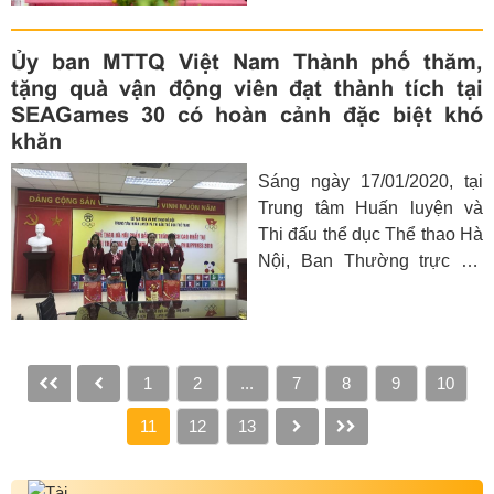
Nội đã đến thăm, tặng quà
Tết tại Trung tâm Nuôi
Ủy ban MTTQ Việt Nam Thành phố thăm,
dưỡng và Điều dưỡng
tặng quà vận động viên đạt thành tích tại
người có công số 2 Hà Nội
SEAGames 30 có hoàn cảnh đặc biệt khó
(xã Viên An, huyện Ứng
khăn
Hòa).
Sáng ngày 17/01/2020, tại
Trung tâm Huấn luyện và
Thi đấu thể dục Thể thao Hà
Nội, Ban Thường trực Ủy
ban MTTQ Việt Nam TP đã
thăm, tặng quà Tết cho các
vận động viên của thành
phố Hà Nội đạt thành tích
1
2
...
7
8
9
10
trong SEAGames 30 có
hoàn cảnh đặc biệt khó khăn
11
12
13
nhân dịp Tết Nguyên đán
Canh Tý 2020.