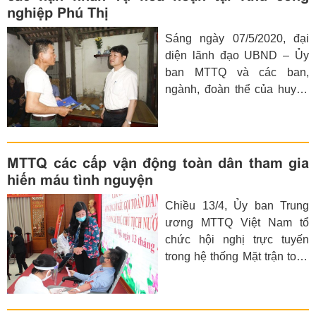
nghiệp Phú Thị
Sáng ngày 07/5/2020, đại
diện lãnh đạo UBND – Ủy
ban MTTQ và các ban,
ngành, đoàn thể của huyện
Gia Lâm đã đến thăm động
viên thân nhân các gia đình
có nạn nhân tử vong do hỏa
hoạn tại Khu công nghiệp
MTTQ các cấp vận động toàn dân tham gia
Phú Thị. Đồng chí Trương
hiến máu tình nguyện
Văn Học – Phó Chủ tịch
Chiều 13/4, Ủy ban Trung
UBND huyện làm Trưởng
ương MTTQ Việt Nam tổ
đoàn.
chức hội nghị trực tuyến
trong hệ thống Mặt trận toàn
quốc hưởng ứng Thư của
Tổng Bí thư, Chủ tịch nước
Nguyễn Phú Trọng “Vận