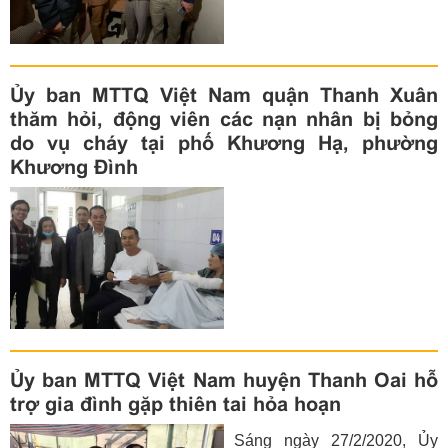
Hoàn Kiếm đã xảy ra 03 vụ
cháy, tuy nhiên không có
thiệt hại về người.
Ủy ban MTTQ Việt Nam quận Thanh Xuân
thăm hỏi, động viên các nạn nhân bị bỏng
do vụ cháy tại phố Khương Hạ, phường
Khương Đình
Ủy ban MTTQ Việt Nam huyện Thanh Oai hỗ
trợ gia đình gặp thiên tai hỏa hoạn
Sáng ngày 27/2/2020, Ủy