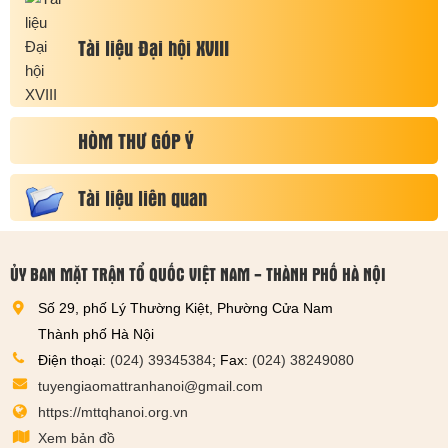
Tài liệu Đại hội XVIII
HÒM THƯ GÓP Ý
Tài liệu liên quan
ỦY BAN MẶT TRẬN TỔ QUỐC VIỆT NAM - THÀNH PHỐ HÀ NỘI
Số 29, phố Lý Thường Kiệt, Phường Cửa Nam
Thành phố Hà Nội
Điện thoại:
(024) 39345384
; Fax:
(024) 38249080
tuyengiaomattranhanoi@gmail.com
https://mttqhanoi.org.vn
Xem bản đồ