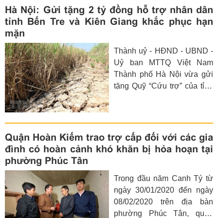
động toàn dân Hiến máu
Hà Nội: Gửi tặng 2 tỷ đồng hỗ trợ nhân dân
tình nguyện”. Bí thư Trung
tỉnh Bến Tre và Kiên Giang khắc phục hạn
ương Đảng, Chủ tịch Ủy
mặn
ban Trung ương MTTQ Việt
Thành uỷ - HĐND - UBND -
Nam Trần Thanh Mẫn chủ trì
Uỷ ban MTTQ Việt Nam
hội nghị.
Thành phố Hà Nội vừa gửi
tặng Quỹ “Cứu trợ” của tỉnh
Bến Tre 1,5 tỷ đồng và tỉnh
Kiên Giang 500 triệu đồng,
góp phần chia sẻ, giúp nhân
dân 2 tỉnh khắc phục hậu
Quận Hoàn Kiếm trao trợ cấp đối với các gia
quả của hạn hán, xâm nhập
đình có hoàn cảnh khó khăn bị hỏa hoạn tại
mặn.
phường Phúc Tân
Trong đầu năm Canh Tý từ
ngày 30/01/2020 đến ngày
08/02/2020 trên địa bàn
phường Phúc Tân, quận