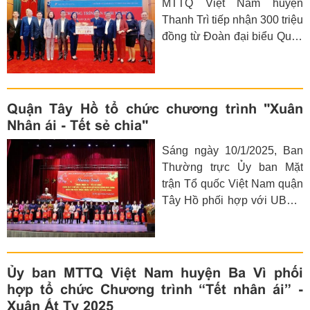
MTTQ Việt Nam huyện
nhân dịp Tết Nguyên đán Ất
Thanh Trì tiếp nhận 300 triệu
Tỵ 2025.
đồng từ Đoàn đại biểu Quốc
hội thành phố Hà Nội (Đơn
vị bầu cử số 6) và Ngân
hàng Agribank Thanh Trì.
Quận Tây Hồ tổ chức chương trình "Xuân
Nhân ái - Tết sẻ chia"
Sáng ngày 10/1/2025, Ban
Thường trực Ủy ban Mặt
trận Tổ quốc Việt Nam quận
Tây Hồ phối hợp với UBND
quận và các tổ chức chính trị
- xã hội tổ chức chương
trình "Xuân Nhân ái - Tết sẻ
chia", trao tặng quà các gia
Ủy ban MTTQ Việt Nam huyện Ba Vì phối
đình, học sinh và người lao
hợp tổ chức Chương trình “Tết nhân ái” -
động có hoàn cảnh khó
Xuân Ất Tỵ 2025