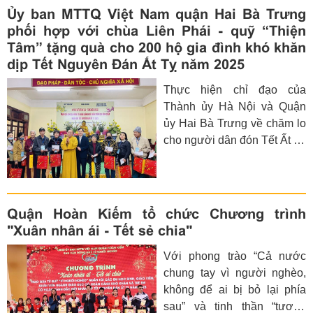
cổ truyền của dân tộc, mừng
Ủy ban MTTQ Việt Nam quận Hai Bà Trưng
Xuân Ất Tỵ năm 2025, để
phối hợp với chùa Liên Phái - quỹ “Thiện
đảm bảo công tác an sinh xã
Tâm” tặng quà cho 200 hộ gia đình khó khăn
hội trên địa bàn
dịp Tết Nguyên Đán Ất Tỵ năm 2025
Thực hiện chỉ đạo của
Thành ủy Hà Nội và Quận
ủy Hai Bà Trưng về chăm lo
cho người dân đón Tết Ất Tỵ
với phương châm “Không
có người nghèo, người có
hoàn cảnh khó khăn nào
không nhận được quà Tết”,
Quận Hoàn Kiếm tổ chức Chương trình
trong không khí tưng bừng
"Xuân nhân ái - Tết sẻ chia"
chào mừng Đại hội Đại biểu
Với phong trào “Cả nước
Đảng bộ quận Hai Bà Trưng
chung tay vì người nghèo,
lần thứ XXVII, kỷ niệm 95
không để ai bị bỏ lại phía
năm Ngày thành lập Đảng
sau” và tinh thần “tương
Cộng sản Việt Nam, mừng