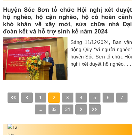
nghèo và hộ có hoàn cảnh
Huyện Sóc Sơn tổ chức Hội nghị xét duyệt
khó khăn trên địa bàn xã
hộ nghèo, hộ cận nghèo, hộ có hoàn cảnh
Tân Tiến, Nam Phương
khó khăn về xây mới, sửa chữa nhà Đại
Tiến.
đoàn kết và hỗ trợ sinh kế năm 2024
Sáng 11/12/2024, Ban vận
động Qũy “Vì người nghèo”
huyện Sóc Sơn tổ chức Hội
nghị xét duyệt hộ nghèo, hộ
cận nghèo, hộ có hoàn cảnh
khó khăn về xây nhà Đại
đoàn kết và hỗ trợ sinh kế
năm 2024 nhằm vươn lên
1
2
3
4
5
6
7
thoát nghèo bền vững.
...
33
34