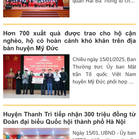
quận Hai Bà Trưng tổ chức
chương trình “Xuân nhân ái,
Tết sẻ chia” tặng quà cho
các hộ gia đình có hoàn
cảnh khó khăn trên địa bàn
Hơn 700 xuất quà được trao cho hộ cận
quận nhân dịp Tết Nguyên
nghèo, hộ có hoàn cảnh khó khăn trên địa
đán Ất Tỵ 2025.
bàn huyện Mỹ Đức
Chiều ngày 15/01/2025, Ban
Thường trực Ủy ban Mặt
trận Tổ quốc Việt Nam
huyện Mỹ Đức phối hợp với
Đoàn đại biểu Quốc hội và
Ngân hàng Agribank Chi
nhánh Hà Tây tổ chức
chương trình trao tặng quà
Huyện Thanh Trì tiếp nhận 300 triệu đồng từ
Tết cho các hộ cận nghèo,
Đoàn đại biểu Quốc hội thành phố Hà Nội
hộ có hoàn cảnh đặc biệt
Ngày 15/01, UBND - Ủy ban
khó khăn trên địa bàn huyện