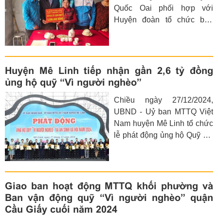
Quốc Oai phối hợp với
khăn và trẻ em có hoàn cảnh
Huyện đoàn tổ chức bàn
đặc biệt.
giao nhà “Nhân ái” cho đoàn
viên có hoàn cảnh đặc biệt
khó khăn tại gia đình anh
Nguyễn Xuân Hưng thôn
Huyện Mê Linh tiếp nhận gần 2,6 tỷ đồng
Phú Mỹ xã Ngọc Mỹ.
ủng hộ quỹ “Vì người nghèo”
Chiều ngày 27/12/2024,
UBND - Uỷ ban MTTQ Việt
Nam huyện Mê Linh tổ chức
lễ phát động ủng hộ Quỹ "Vì
người nghèo" và an sinh xã
hội năm 2024.
Giao ban hoạt động MTTQ khối phường và
Ban vận động quỹ “Vì người nghèo” quận
Cầu Giấy cuối năm 2024