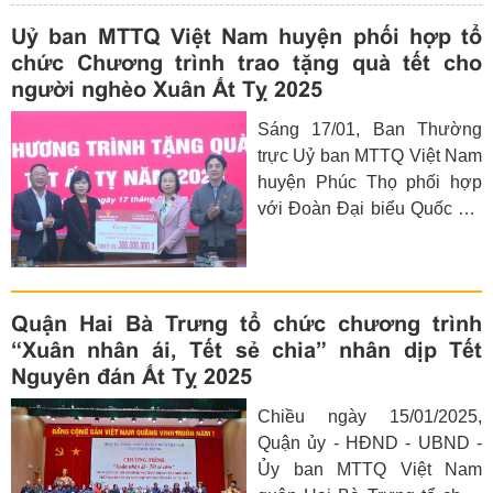
Uỷ ban MTTQ Việt Nam huyện phối hợp tổ
chức Chương trình trao tặng quà tết cho
người nghèo Xuân Ất Tỵ 2025
Sáng 17/01, Ban Thường
trực Uỷ ban MTTQ Việt Nam
huyện Phúc Thọ phối hợp
với Đoàn Đại biểu Quốc hội
và HĐND thành phố Hà Nội
và Ngân hàng Nông nghiệp
và Phát triển Nông thôn Việt
Nam chi nhánh Hà Tây I tổ
Quận Hai Bà Trưng tổ chức chương trình
chức Chương trình trao tặng
“Xuân nhân ái, Tết sẻ chia” nhân dịp Tết
quà tết cho các hộ có hoàn
Nguyên đán Ất Tỵ 2025
cảnh khó khăn nhân dịp
Chiều ngày 15/01/2025,
Xuân Ất Tỵ 2025.
Quận ủy - HĐND - UBND -
Ủy ban MTTQ Việt Nam