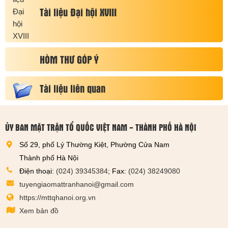
Tài liệu Đại hội XVIII
HÒM THƯ GÓP Ý
Tài liệu liên quan
ỦY BAN MẶT TRẬN TỔ QUỐC VIỆT NAM - THÀNH PHỐ HÀ NỘI
Số 29, phố Lý Thường Kiệt, Phường Cửa Nam
Thành phố Hà Nội
Điện thoại:
(024) 39345384
; Fax:
(024) 38249080
tuyengiaomattranhanoi@gmail.com
https://mttqhanoi.org.vn
Xem bản đồ