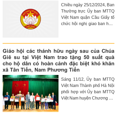
Chiều ngày 25/12/2024, Ban
Thường trực Ủy ban MTTQ
Việt Nam quận Cầu Giấy tổ
chức hội nghị giao ban hoạt
động MTTQ khối phường và
Ban vận động quỹ “Vì người
nghèo” quận Cầu Giấy cuối
năm 2024, triển khai nhiệm
Giáo hội các thánh hữu ngày sau của Chúa
vụ năm 2025.
Giê su tại Việt Nam trao tặng 50 suất quà
cho hộ dân có hoàn cảnh đặc biệt khó khăn
xã Tân Tiến, Nam Phương Tiến
Sáng 11/12, Ủy ban MTTQ
Việt Nam Thành phố Hà Nội
phối hợp với Ủy ban MTTQ
Việt Nam huyện Chương Mỹ
tổ chức chương trình tặng
quà đối với các hộ gia đình
có công, hộ nghèo, cận