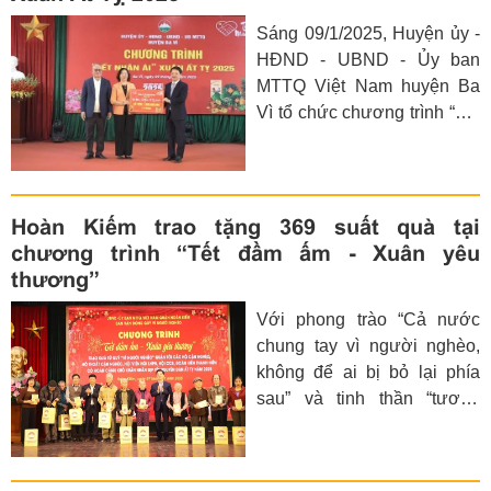
khăn trên địa bàn quận nhân
Sáng 09/1/2025, Huyện ủy -
dịp Tết Nguyên đán Ất Tỵ
HĐND - UBND - Ủy ban
2025.
MTTQ Việt Nam huyện Ba
Vì tổ chức chương trình “Tết
Nhân ái - Xuân Ất Tỵ 2025”,
thu hút đông đảo cán bộ,
nhân dân và doanh nghiệp
trên địa bàn tham dự. Đây là
Hoàn Kiếm trao tặng 369 suất quà tại
hoạt động ý nghĩa nhằm sẻ
chương trình “Tết đầm ấm - Xuân yêu
chia khó khăn, mang mùa
thương”
xuân ấm áp đến với những
Với phong trào “Cả nước
hộ gia đình còn yếu thế.
chung tay vì người nghèo,
không để ai bị bỏ lại phía
sau” và tinh thần “tương
thân tương ái” của dân tộc.
Trong không khí vui mừng,
phấn khởi chuẩn bị đón Tết