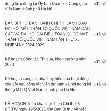
động hợp đồng tại Ủy ban Đoàn kết Công giáo
Tải về
Việt Nam thành phố Hà Nộ
BAN BÍ THƯ BAN HÀNH CHỈ THỊ LÃNH ĐẠO
ĐẠI HỘI MẶT TRẬN TỔ QUỐC VIỆT NAM CÁC
CẤP VÀ ĐẠI HỘI ĐẠI BIỂU TOÀN QUỐC MẶT
Tải về
TRẬN TỔ QUỐC VIỆT NAM LẦN THỨ X,
NHIỆM KỲ 2024-2029
Kế hoạch Công tác Thi đua, khen thưởng năm
Tải về
2023
Kế hoạch củng cố, phát huy hiệu quả hoạt động
của đội ngũ cộng tác viên dư luận xã hội trong hệ
Tải về
thống MTTQ Việt Nam thành phố Hà Nội
KẾ HOẠCH Triển khai thực hiện Chỉ thị 03-
CT/TW ngày 19/5/2021 của Ban Bí thư về việc