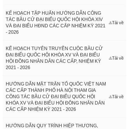
KẾ HOẠCH TẬP HUẤN HƯỚNG DẪN CÔNG
TÁC BẦU CỬ ĐẠI BIỂU QUỐC HỘI KHÓA XIV
Tải về
VÀ ĐẠI BIỂU HĐND CÁC CẤP NHIỆM KỲ 2021
- 2026
KẾ HOẠCH TUYÊN TRUYỀN CUỘC BẦU CỬ
ĐẠI BIỂU QUỐC HỘI KHÓA XV VÀ ĐẠI BIỂU
Tải về
HỘI ĐỒNG NHÂN DÂN CÁC CẤP, NHIỆM KỲ
2021 - 2026
HƯỚNG DẪN MẶT TRẬN TỔ QUỐC VIỆT NAM
CÁC CẤP THÀNH PHỐ HÀ NỘI THAM GIA
CÔNG TÁC BẦU CỬ ĐẠI BIỂU QUỐC HỘI
Tải về
KHÓA XV VÀ ĐẠI BIỂU HỘI ĐỒNG NHÂN DÂN
CÁC CẤP NHIỆM KỲ 2021 - 2026
HƯỚNG DẪN QUY TRÌNH HIỆP THƯƠNG,