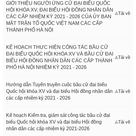
GIỚI THIỆU NGƯỜI ỨNG CỬ ĐẠI BIỂU QUỐC
HỘI KHÓA XV, ĐẠI BIỂU HỘI ĐỒNG NHÂN DÂN
Tải về
CÁC CẤP NHIỆM KỲ 2021 - 2026 CỦA ỦY BAN
MẶT TRẬN TỔ QUỐC VIỆT NAM CÁC CẤP
THÀNH PHỐ HÀ NỘI
KẾ HOẠCH THỰC HIỆN CÔNG TÁC BẦU CỬ
ĐẠI BIỂU QUỐC HỘI KHÓA XV VÀ BẦU CỬ ĐẠI
Tải về
BIỂU HỘI ĐỒNG NHÂN DÂN CÁC CẤP THÀNH
PHỐ HÀ NỘI NHIỆM KỲ 2021 - 2026
Hướng dẫn Tuyên truyền cuộc bầu cử đại biểu
Quốc hội khóa XV và đại biểu Hội đồng nhân dân
Tải về
các cấp nhiệm kỳ 2021 - 2026
Kế hoạch Kiểm tra, giám sát công tác bầu cử đại
biểu Quốc hội khóa XV và đại biểu Hội đồng
Tải về
nhân dân các cấp nhiệm kỳ 2021-2026