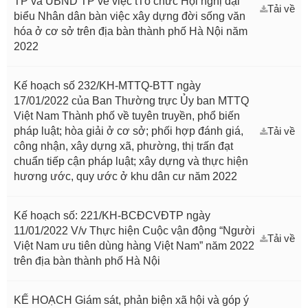
TP và UBND TP về việc tTổ chức Hội nghị đại
Tải về
biểu Nhân dân bàn việc xây dựng đời sống văn
hóa ở cơ sở trên địa bàn thành phố Hà Nội năm
2022
Kế hoạch số 232/KH-MTTQ-BTT ngày
17/01/2022 của Ban Thường trực Ủy ban MTTQ
Việt Nam Thành phố về tuyên truyền, phổ biến
pháp luật; hòa giải ở cơ sở; phối hợp đánh giá,
Tải về
công nhận, xây dựng xã, phường, thị trấn đạt
chuẩn tiếp cận pháp luật; xây dựng và thực hiện
hương ước, quy ước ở khu dân cư năm 2022
Kế hoạch số: 221/KH-BCĐCVĐTP ngày
11/01/2022 V/v Thực hiện Cuộc vận động “Người
Tải về
Việt Nam ưu tiên dùng hàng Việt Nam” năm 2022
trên địa bàn thành phố Hà Nội
KẾ HOẠCH Giám sát, phản biện xã hội và góp ý