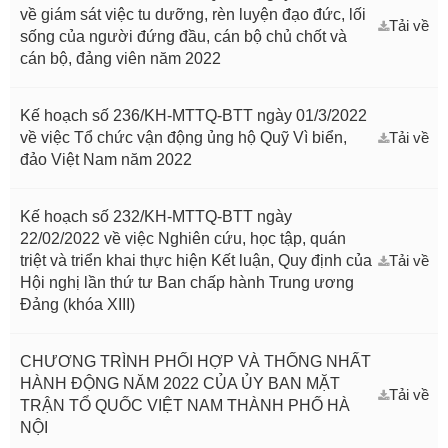
về giám sát việc tu dưỡng, rèn luyện đạo đức, lối
Tải về
sống của người đứng đầu, cán bộ chủ chốt và
cán bộ, đảng viên năm 2022
Kế hoạch số 236/KH-MTTQ-BTT ngày 01/3/2022
về việc Tổ chức vận động ủng hộ Quỹ Vì biển,
Tải về
đảo Việt Nam năm 2022
Kế hoạch số 232/KH-MTTQ-BTT ngày
22/02/2022 về việc Nghiên cứu, học tập, quán
triệt và triển khai thực hiện Kết luận, Quy định của
Tải về
Hội nghị lần thứ tư Ban chấp hành Trung ương
Đảng (khóa XIII)
CHƯƠNG TRÌNH PHỐI HỢP VÀ THỐNG NHẤT
HÀNH ĐỘNG NĂM 2022 CỦA ỦY BAN MẶT
Tải về
TRẬN TỔ QUỐC VIỆT NAM THÀNH PHỐ HÀ
NỘI