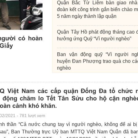
Quận Bắc Từ Liêm bàn giao nhà
đoàn kết công trình gắn biển chào 
5 năm ngày thành lập quận
Quận Tây Hồ phát động tháng cao 
người có hoàn
MTTQ huyện Đan Phượng phối h
hưởng ứng Quỹ “Vì người nghèo”
 Giấy
Ân tổ chức các đoàn thăm và t
có hoàn cảnh khó khăn nhân dị
Ban vận động quỹ “Vì người ng
06/02/2021 - 762 lượt xem
huyện Đan Phượng trao quà cho cá
nghèo
Huyện Thanh Trì trao hỗ trợ xây nhà
Q Việt Nam các cấp quận Đống Đa tổ chức 
đoàn kết tại xã Tả Thanh Oai
t động chăm lo Tết Tân Sửu cho hộ cận nghè
oàn cảnh khó khăn.
02/2021 - 781 lượt xem
inh thần “Cả nước chung tay vì người nghèo, không để ai bị 
sau”, Ban Thường trực Uỷ ban MTTQ Việt Nam Quận đã ba