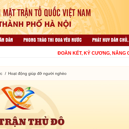
ÂN DÂN
PHONG TRÀO THI ĐUA YÊU NƯỚC
PHÁT HUY DÂN CHỦ,
ẠI NHÂN DÂN
CÔNG TÁC TỔ CHỨC VÀ THI ĐUA KHEN THƯỞNG
ĐOÀN KẾT, KỶ CƯƠNG, NÂNG CAO C
HỘP THƯ GÓP Ý
TÀI LIỆU LIÊN QUAN
ớc
Hoạt động giúp đỡ người nghèo