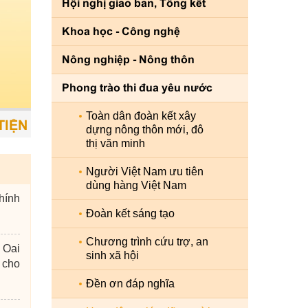
Hội nghị giao ban, Tổng kết
Khoa học - Công nghệ
Nông nghiệp - Nông thôn
Phong trào thi đua yêu nước
Toàn dân đoàn kết xây
- CON NGƯỜI LÀ TRUNG TÂM - SỨC MẠNH Đ
dựng nông thôn mới, đô
thị văn minh
Người Việt Nam ưu tiên
dùng hàng Việt Nam
hính
Đoàn kết sáng tạo
Chương trình cứu trợ, an
 Oai
sinh xã hội
 cho
Đền ơn đáp nghĩa