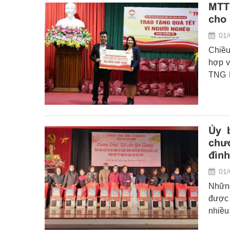
MTTQ
cho
01/
Chiều
hợp v
TNG H
chính
Ủy 
chươ
đình
01/
Những
được 
nhiều
nhân 