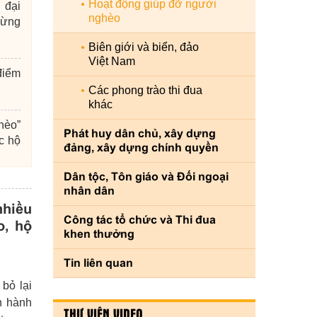
Hoạt động giúp đỡ người
 đại
nghèo
mừng
Biên giới và biển, đảo
Việt Nam
điểm
ợp với chùa Đại Từ
Huyện Phú Xuyên bàn giao
Các phong trào thi đua
ặng quà cho các hộ
hộ nghèo nhân Tháng hàn
khác
p Tết Tân Sửu
và Ngày hội Đại đoàn kết 
hèo”
29/10/2021 - 642 lượt xem
Phát huy dân chủ, xây dựng
c hộ
đảng, xây dựng chính quyền
Dân tộc, Tôn giáo và Đối ngoại
nhân dân
 đại
nhiều
Công tác tổ chức và Thi đua
o, hộ
khen thưởng
Tin liên quan
bỏ lại
n hành
THƯ VIỆN VIDEO