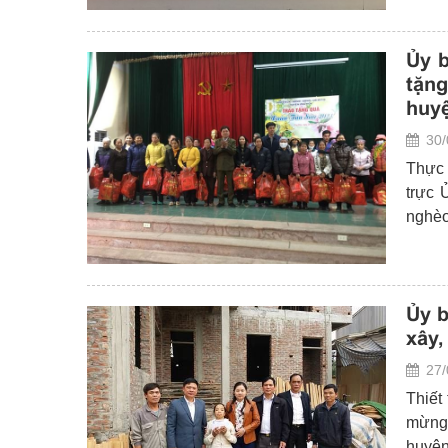
hộ có
Ủy b
tặng
huy
30/
Thực 
trực 
nghèo
Ủy b
xây,
27/
Thiết
mừng Xuân T
huyện