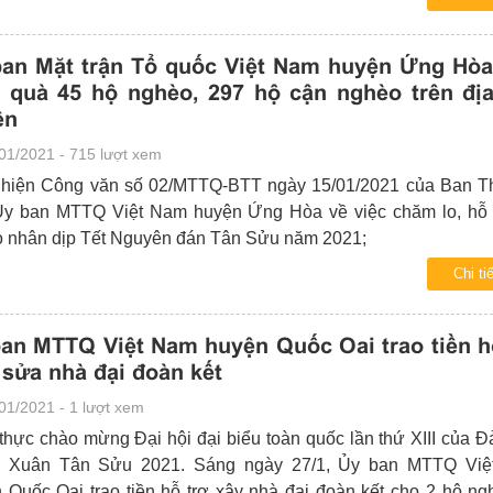
 hoàn cảnh khó khăn vươn lên trong cuộc sống.
an Mặt trận Tổ quốc Việt Nam huyện Ứng Hòa
 quà 45 hộ nghèo, 297 hộ cận nghèo trên đị
ện
01/2021 - 715 lượt xem
hiện Công văn số 02/MTTQ-BTT ngày 15/01/2021 của Ban 
Ủy ban MTTQ Việt Nam huyện Ứng Hòa về việc chăm lo, hỗ 
 nhân dịp Tết Nguyên đán Tân Sửu năm 2021;
Chi tiế
an MTTQ Việt Nam huyện Quốc Oai trao tiền h
 sửa nhà đại đoàn kết
01/2021 - 1 lượt xem
 thực chào mừng Đại hội đại biểu toàn quốc lần thứ XIII của 
ân Sửu 2021. Sáng ngày 27/1, Ủy ban MTTQ Việt Nam
 Quốc Oai trao tiền hỗ trợ xây nhà đại đoàn kết cho 2 hộ ng