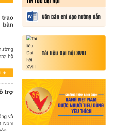
TIN TỨC ĐẠI HỘI
CƠ SỞ NĂM
2026
Văn bản chỉ đạo hướng dẫn
 trao
a bàn
Thường
Tài liệu Đại hội XVIII
trợ hộ
t
ỗ trợ
Đảng và
hèo xã