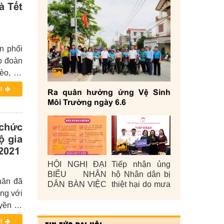
à Tết
n phối
p đoàn
èo, hộ
t
Ra quân hưởng ứng Vệ Sinh
Môi Trường ngày 6.6
chức
ộ gia
2021
HỘI NGHỊ ĐẠI
Tiếp nhận ủng
BIỂU NHÂN
hộ Nhân dân bị
hăn đã
DÂN BÀN VIỆC
thiệt hại do mưa
ng với
XÂY DỰNG
lũ gây ra năm
ĐỜI SỐNG
2025
yền và
VĂN HÓA Ở
đỡ các
t