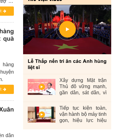
trợ hộ
các tổ
t
hàng
t quà
Lễ Thắp nến tri ân các Anh hùng
 hàng
liệt sĩ
 huyện
n.
Xây dựng Mặt trận
Thủ đô vững mạnh,
t
gần dân, sát dân, vì
nhân dân
Tiếp tục kiện toàn,
 Xuân
vận hành bộ máy tinh
gọn, hiệu lực hiệu
quả
ền dân