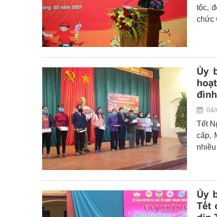
tộc, 
chức 
“Vì b
MTTQ
ủy, C
trực
Ủy 
PCT Ủ
hoạt
chí N
đình
ủy.
04/
Tết N
cấp, 
nhiều
chăm 
đầm ấ
Ủy 
Tết 