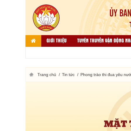
GIỚI THIỆU
TUYÊN TRUYỀN VẬN ĐỘNG NH
LIÊN HỆ
DÂN TỘC, TÔN GIÁO VÀ ĐỐI NGO
THƯ VIỆN ẢNH
KẾT QUẢ BÌNH CHỌN HÀNG VIỆT
Trang chủ
Tin tức
Phong trào thi đua yêu nư