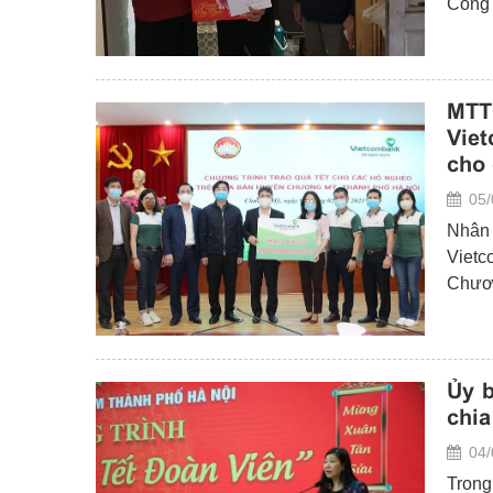
Công 
nghèo
chức 
MTT
Viet
cho 
05/
Nhân
Vietc
Chươn
Ủy 
chia
04/
Trong