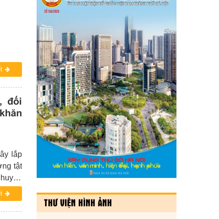
t
, đối
 khăn
ây lắp
ng tật
 huyện
t
THƯ VIỆN HÌNH ẢNH