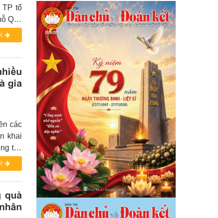
 TP tổ
 hỗ Quỹ
Ủy ban
t
 Thành
Thường
ường –
hiều
ó đồng
à gia
 Thành
ền các
n khai
ung tay
ón Tết
t
g quà
 nhân