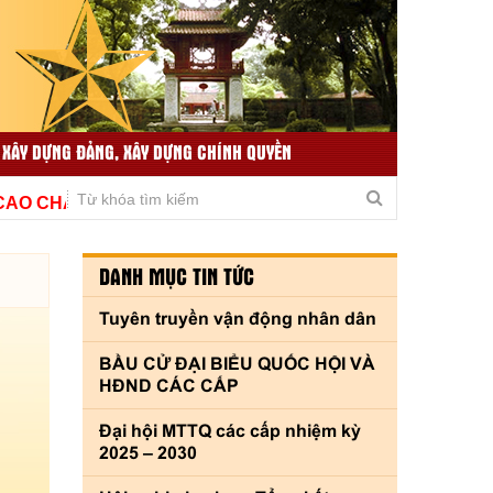
 XÂY DỰNG ĐẢNG, XÂY DỰNG CHÍNH QUYỀN
TIN TỨC LIÊN QUAN
THƯ VIỆN VIDEO
HẤT LƯỢNG, THÍCH ỨNG KỊP THỜI VÌ THỦ ĐÔ VĂN MIN
DANH MỤC TIN TỨC
Tuyên truyền vận động nhân dân
BẦU CỬ ĐẠI BIỂU QUỐC HỘI VÀ
HĐND CÁC CẤP
Đại hội MTTQ các cấp nhiệm kỳ
2025 – 2030