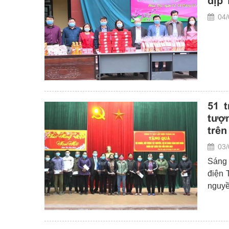
dịp 
04/
51 
tượn
trên
03/
Sáng 
điện 
nguyề
Mỹ Đ