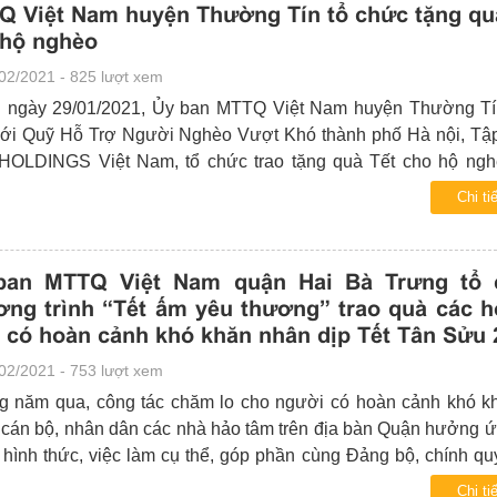
 Việt Nam huyện Thường Tín tổ chức tặng qu
 hộ nghèo
02/2021 - 825 lượt xem
 ngày 29/01/2021, Ủy ban MTTQ Việt Nam huyện Thường Tí
ới Quỹ Hỗ Trợ Người Nghèo Vượt Khó thành phố Hà nội, Tậ
OLDINGS Việt Nam, tổ chức trao tặng quà Tết cho hộ ngh
 sách khó khăn trên địa bàn huyện Thường Tín.
Chi tiế
ban MTTQ Việt Nam quận Hai Bà Trưng tổ 
ng trình “Tết ấm yêu thương” trao quà các h
 có hoàn cảnh khó khăn nhân dịp Tết Tân Sửu 
02/2021 - 753 lượt xem
 năm qua, công tác chăm lo cho người có hoàn cảnh khó k
cán bộ, nhân dân các nhà hảo tâm trên địa bàn Quận hưởng ứ
 hình thức, việc làm cụ thể, góp phần cùng Đảng bộ, chính qu
dân quận Hai Bà Trưng tạo thêm nguồn lực để động viên giúp 
Chi tiế