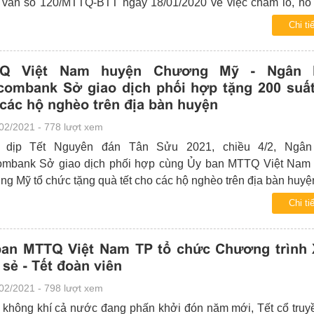
văn số 120/MTTQ-BTT ngày 18/01/2020 về việc chăm lo, hỗ 
 nhân dịp Tết nguyên đán Tân Sửu năm 2021 đến 21 phường, 
Chi tiế
thành viên;
Q Việt Nam huyện Chương Mỹ - Ngân 
combank Sở giao dịch phối hợp tặng 200 suấ
các hộ nghèo trên địa bàn huyện
02/2021 - 778 lượt xem
 dịp Tết Nguyên đán Tân Sửu 2021, chiều 4/2, Ngân
ombank Sở giao dịch phối hợp cùng Ủy ban MTTQ Việt Nam
g Mỹ tổ chức tặng quà tết cho các hộ nghèo trên địa bàn huyệ
Chi tiế
ban MTTQ Việt Nam TP tổ chức Chương trình
 sẻ - Tết đoàn viên
02/2021 - 798 lượt xem
 không khí cả nước đang phấn khởi đón năm mới, Tết cổ truy