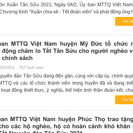
đón Xuân Tân Sửu 2021; Ngày 04/2, Ủy ban MTTQ Việt Nam
Chương trình “Xuân chia sẻ - Tết đoàn viên” và phát động ủng
iển, đảo Việt Nam” năm 2021. Tham dự chương trình về phía 
Chi tiế
 Việt Nam TP cócác đồng chí: Nguyễn Lan Hương, UVBTV
hủ tịch Ủy ban MTTQ Việt Nam TP, Nguyễn Anh Tuấn, PCT 
 Ủy ban MTTQ Việt Nam TP, Đàm Văn Huân, Nguyễn Sỹ Tr
ban MTTQ Việt Nam huyện Mỹ Đức tổ chức n
y ban MTTQ Việt Nam TP; về lãnh đạo các Ban Đảng TP c
 động chăm lo Tết Tân Sửu cho người nghèo v
guyễn Kim Hoàng, Phó Trưởng Ban Thường trực Ban Dân vận
 chính sách
02/2021 - 787 lượt xem
guyên đán Tân Sửu đang đến gần, cùng với cấp ủy, chính quy
MTTQ và các tổ chức thành viên trong huyện đã và đang triể
 hoạt động thiết thực, ý nghĩa, thể hiện tinh thần đoàn kết, ch
lo, hỗ trợ, động viên các hộ nghèo, hộ gia đình chính sách đ
Chi tiế
m, tươi vui.
ban MTTQ Việt Nam huyện Phúc Thọ trao tặn
cho các hộ nghèo, hộ có hoàn cảnh khó khăn