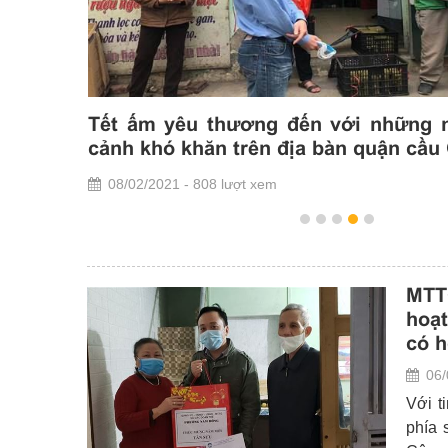
ỗ trợ hộ
Tết ấm yêu thương đến với những 
ăn tại xã
cảnh khó khăn trên địa bàn quận cầu
08/02/2021 - 808 lượt xem
MTT
hoạ
có h
06/
Với t
phía 