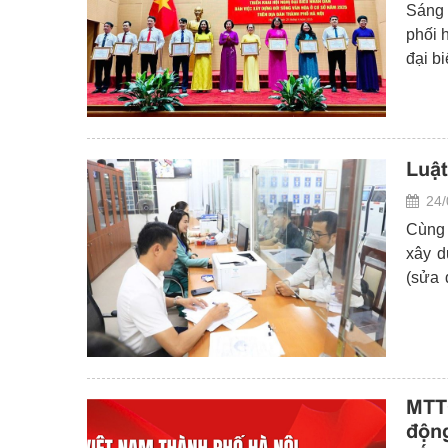
Sáng 
phối 
đại b
trên 
Luật
24/
Cùng 
xây d
(sửa 
định 
Nội n
MTT
độn