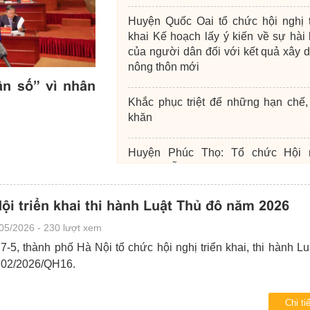
Huyện Quốc Oai tổ chức hội nghị t
khai Kế hoạch lấy ý kiến về sự hài 
của người dân đối với kết quả xây 
nông thôn mới
ận số” vì nhân
“Phòng học số” ở Ngọc Hà
Khắc phục triệt để những hạn chế,
11/05/2026 - 181 lượt xem
khăn
Huyện Phúc Thọ: Tổ chức Hội 
hướng dẫn và thống nhất việc lấy ý 
đánh giá sự hài lòng của người dâ
xây dựng nông thôn mới
ội triển khai thi hành Luật Thủ đô năm 2026
05/2026 - 230 lượt xem
Ủy ban MTTQ quận Bắc Từ Liêm
7-5, thành phố Hà Nội tổ chức hội nghị triển khai, thi hành L
đàm: Nâng cao chất lượng hiệu quả
 02/2026/QH16.
Ban công tác Mặt trận tổ dân phố.
Chi tiế