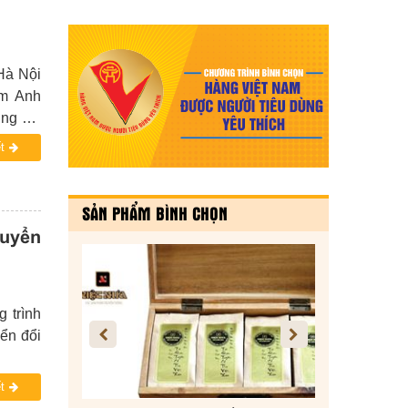
Hà Nội
ạm Anh
ờng Hà
c thải,
t
SẢN PHẨM BÌNH CHỌN
huyển
 trình
ển đổi
t