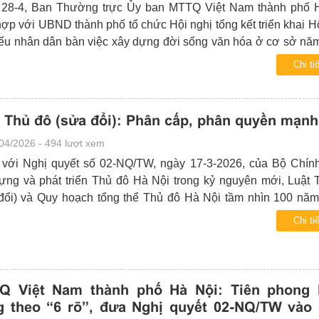
28-4, Ban Thường trực Ủy ban MTTQ Việt Nam thành phố 
hợp với UBND thành phố tổ chức Hội nghị tổng kết triển khai H
iểu nhân dân bàn việc xây dựng đời sống văn hóa ở cơ sở nă
địa bàn thành phố Hà Nội.
Chi tiế
 Thủ đô (sửa đổi): Phân cấp, phân quyền mạn
04/2026 - 494 lượt xem
với Nghị quyết số 02-NQ/TW, ngày 17-3-2026, của Bộ Chính 
ựng và phát triển Thủ đô Hà Nội trong kỷ nguyên mới, Luật 
đổi) và Quy hoạch tổng thể Thủ đô Hà Nội tầm nhìn 100 nă
hình là ba trụ cột chiến lược nhằm xây dựng và phát triển Th
Chi tiế
hanh, bền vững.
Q Việt Nam thành phố Hà Nội: Tiên phong 
g theo “6 rõ”, đưa Nghị quyết 02-NQ/TW vào