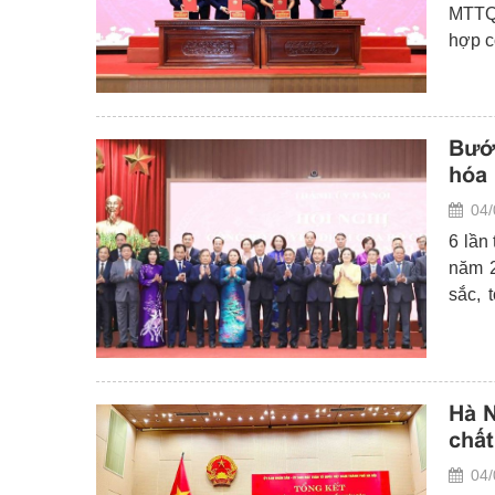
MTTQ 
hợp c
Bướ
hóa 
04/
6 lần
năm 2
sắc, 
triển
sản p
Hà N
chất
04/