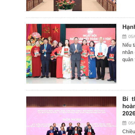
Hạnh
05/
Nếu t
nhân 
quản 
hay t
của n
hơn.
Bí 
hoà
202
05/
Chiều