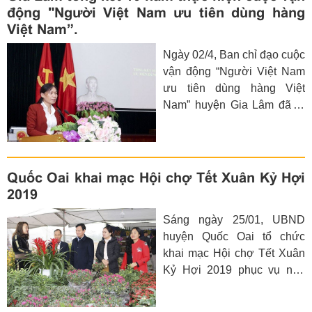
động "Người Việt Nam ưu tiên dùng hàng
Việt Nam”.
Ngày 02/4, Ban chỉ đạo cuộc
vận động “Người Việt Nam
ưu tiên dùng hàng Việt
Nam” huyện Gia Lâm đã tổ
chức hội nghị tổng kết 10
năm thực hiện cuộc vận
động “Người Việt Nam ưu
tiên dùng hàng Việt Nam”
Quốc Oai khai mạc Hội chợ Tết Xuân Kỷ Hợi
2019
Sáng ngày 25/01, UBND
huyện Quốc Oai tổ chức
khai mạc Hội chợ Tết Xuân
Kỷ Hợi 2019 phục vụ nhu
cầu mua của sắm của nhân
dân trong dịp Tết Nguyên