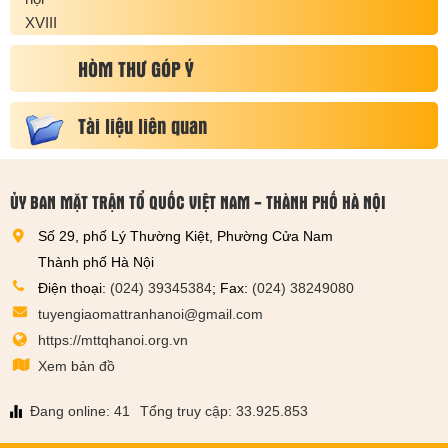
HÒM THƯ GÓP Ý
Tài liệu liên quan
ỦY BAN MẶT TRẬN TỔ QUỐC VIỆT NAM - THÀNH PHỐ HÀ NỘI
Số 29, phố Lý Thường Kiệt, Phường Cửa Nam
Thành phố Hà Nội
Điện thoại:
(024) 39345384
; Fax:
(024) 38249080
tuyengiaomattranhanoi@gmail.com
https://mttqhanoi.org.vn
Xem bản đồ
Đang online: 41
Tổng truy cập: 33.925.853