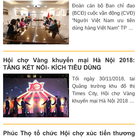
Đoàn cán bộ Ban chỉ đạo
cuộc vận động.
(BCĐ) cuộc vận động (CVĐ)
“Người Việt Nam ưu tiên
dùng hàng Việt Nam” TP Hà
Nội do đồng chí Nguyễn
Anh Tuấn - Phó Chủ tịch Ủy
ban MTTQ Việt Nam TP Hà
Nội, Phó Trưởng BCĐ CVĐ
Hội chợ Vàng khuyến mại Hà Nội 2018:
TP làm Trưởng đoàn đi
TĂNG KẾT NỐI- KÍCH TIÊU DÙNG
thăm và trao đổi kinh nghiệm
Tối ngày 30/11/2018, tại
tại Hàn Quốc.
Quảng trường khu đô thị
Times City, Hội chợ Vàng
khuyến mại Hà Nội 2018 đã
chính thức được khai mạc
với sự hiện diện và bấm nút
khai mạc của các đồng chí:
Vũ Hồng Khanh- Uỷ viên
Phúc Thọ tổ chức Hội chợ xúc tiến thương
Ban Thường vụ Thành uỷ,