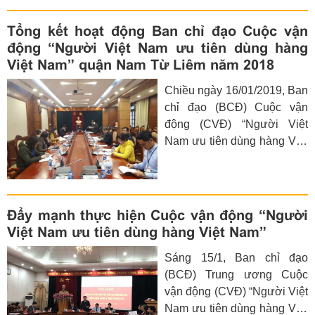
đán.
Tổng kết hoạt động Ban chỉ đạo Cuộc vận
động “Người Việt Nam ưu tiên dùng hàng
Việt Nam” quận Nam Từ Liêm năm 2018
Chiều ngày 16/01/2019, Ban
chỉ đạo (BCĐ) Cuộc vận
động (CVĐ) “Người Việt
Nam ưu tiên dùng hàng Việt
Nam” quận Nam Từ Liêm tổ
chức họp tổng kết hoạt động
của Ban chỉ đạo CVĐ năm
2018, triển khai phương
Đẩy mạnh thực hiện Cuộc vận động “Người
hướng, nhiệm vụ năm 2019.
Việt Nam ưu tiên dùng hàng Việt Nam”
Dự hội nghị có các đồng chí:
Sáng 15/1, Ban chỉ đạo
Trần Thanh Hải-UVTV,
(BCĐ) Trung ương Cuộc
Trưởng ban Dân vận Quận
vận động (CVĐ) “Người Việt
ủy, Chủ tịch Ủy ban MTTQ
Nam ưu tiên dùng hàng Việt
Việt Nam, Trưởng ban chỉ