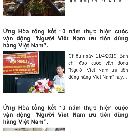
nghị tổng kết 10 năm thực
dùng hàng Việt Nam” huyện
hiện cuộc vận động “Người
Ba Vì.
Việt Nam ưu tiên dùng hàng
Việt Nam”.
Ứng Hòa tổng kết 10 năm thực hiện cuộc
vận động "Người Việt Nam ưu tiên dùng
hàng Việt Nam”.
Chiều ngày 11/4/2019, Ban
chỉ đạo cuộc vận động
“Người Việt Nam ưu tiên
dùng hàng Việt Nam” huyện
Ứng Hòa tổ chức hội nghị
tổng kết 10 năm thực hiện
cuộc vận động “Người Việt
Nam ưu tiên dùng hàng Việt
Ứng Hòa tổng kết 10 năm thực hiện cuộc
Nam” trên địa bàn huyện
vận động "Người Việt Nam ưu tiên dùng
Ứng Hòa.
hàng Việt Nam”.