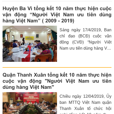
Huyện Ba Vì tổng kết 10 năm thực hiện cuộc
vận động “Người Việt Nam ưu tiên dùng
hàng Việt Nam” ( 2009 - 2019)
Sáng ngày 17/4/2019, Ban
chỉ đạo (BCĐ) cuộc vận
động (CVĐ) “Người Việt
Nam ưu tiên dùng hàng Việt
Nam” huyện Ba Vì tổ chức
hội nghị tổng kết 10 năm
thực hiện CVĐ “Người Việt
Nam ưu tiên dùng hàng Việt
Quận Thanh Xuân tổng kết 10 năm thực hiện
Nam” trên địa bàn huyện.
cuộc vận động "Người Việt Nam ưu tiên
Dự hội nghị các các đồng
dùng hàng Việt Nam"
chí trong BCĐ CVĐ huyện
Chiều ngày 12/04/2019, Ủy
và các thành viên tổ giúp
ban MTTQ Việt Nam quận
việc BCĐ cuộc vận động
Thanh Xuân tổ chức hội
“Người Việt Nam ưu tiên