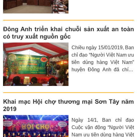
Nam” đã tổ chức Hội nghị
đạo CVĐ quận; các đồng chí
đánh giá kết quả triển khai
thành viên Ban chỉ đạo
CVĐ năm 2018; phương
thuộc quận.
hướng, nhiệm vụ trọng tâm
Đông Anh triển khai chuỗi sản xuất an toàn
năm 2019.
có truy xuất nguồn gốc
Chiều ngày 15/01/2019, Ban
chỉ đạo “Người Việt Nam ưu
tiên dùng hàng Việt Nam”
huyện Đông Anh đã chính
thức khai trương chuỗi liên
kết sản xuất, kinh doanh
thực phẩm an toàn đồng
thời ra mắt hệ thống thông
Khai mạc Hội chợ thương mại Sơn Tây năm
tin điện tử truy xuất nguồn
2019
gốc nông sản an toàn của
Ngày 14/1, Ban chỉ đạo
huyện.
Cuộc vận động “Người Việt
Nam ưu tiên dùng hàng Việt