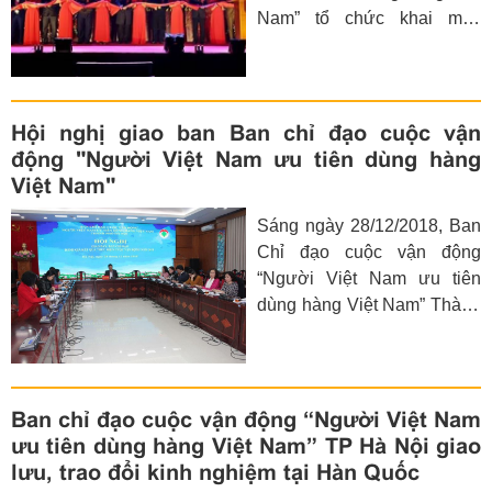
Nam” tổ chức khai mạc
chương trình Hội chợ
Thương mại Xuân thị xã
Sơn Tây năm 2019. Dự hội
nghị có các đồng chí:
Hội nghị giao ban Ban chỉ đạo cuộc vận
Nguyễn Quang Sơn – Bí thư
động "Người Việt Nam ưu tiên dùng hàng
Thị ủy, Chủ tịch HĐND thị
Việt Nam"
xã; Đặng Vũ Nhật Thăng –
Sáng ngày 28/12/2018, Ban
Phó Bí thư Thị ủy, Chủ tịch
Chỉ đạo cuộc vận động
UBND thị xã; Hà Việt Phong
“Người Việt Nam ưu tiên
– UVTV, Trưởng ban Dân
dùng hàng Việt Nam” Thành
vận Thị ủy, Chủ tịch Ủy ban
phố tổ chức hội nghị giao
MTTQ Việt Nam thị xã cùng
ban Ban Chỉ đạo cuộc vận
lãnh đạo các phòng, ban,
động thành phố đóng góp ý
ngành, đoàn thể cùng đông
kiến dự thảo Kế hoạch thực
đảo nhân dân trên địa bàn
Ban chỉ đạo cuộc vận động “Người Việt Nam
hiện cuộc vận động năm
thị xã và các vùng lân cận.
ưu tiên dùng hàng Việt Nam” TP Hà Nội giao
2019 và Kế hoạch tổ chức
lưu, trao đổi kinh nghiệm tại Hàn Quốc
Tổng kết 10 năm thực hiện